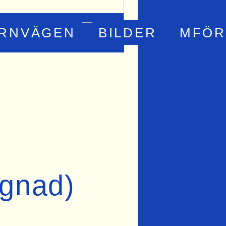
ÄRNVÄGEN
BILDER
MFÖR
ggnad)