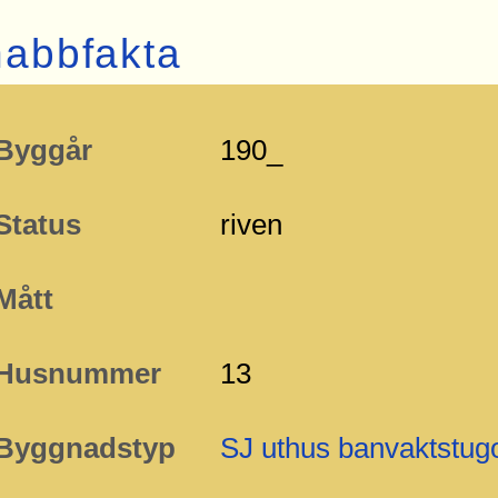
abbfakta
Byggår
190_
Status
riven
Mått
Husnummer
13
Byggnadstyp
SJ uthus banvaktstug