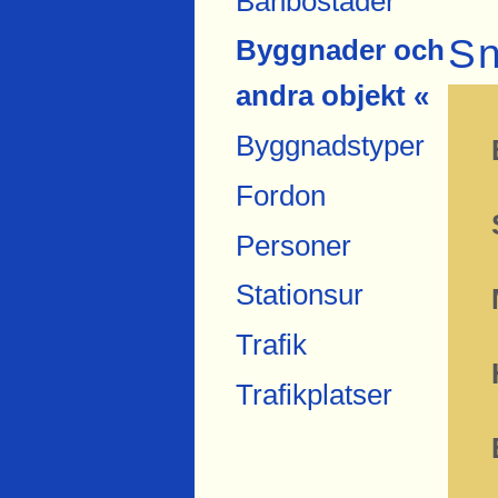
Banbostäder
Sn
Byggnader och
andra objekt «
Byggnadstyper
Fordon
Personer
Stationsur
Trafik
Trafikplatser