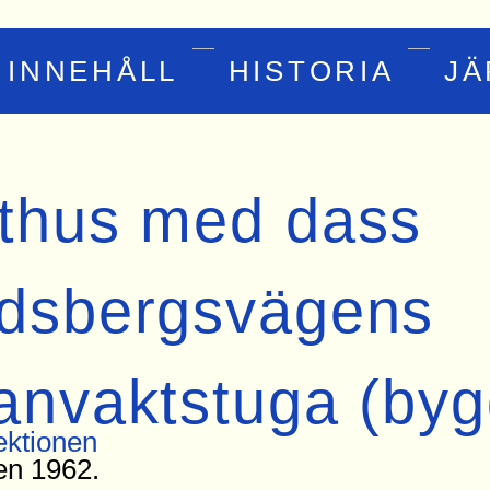
INNEHÅLL
HISTORIA
J
thus med dass
dsbergsvägens
anvaktstuga (by
ktionen
en 1962.