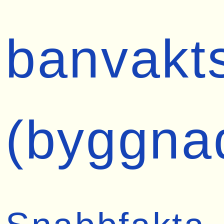
banvakt
(byggna