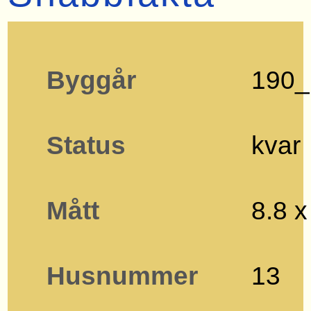
Byggår
190_
Status
kvar
Mått
8.8 x
Husnummer
13