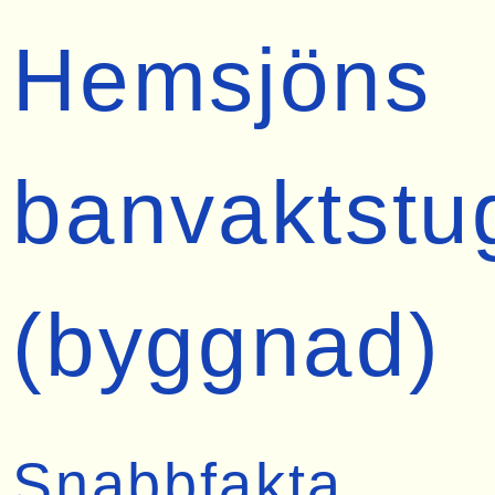
Hemsjöns
banvaktstu
(byggnad)
Snabbfakta