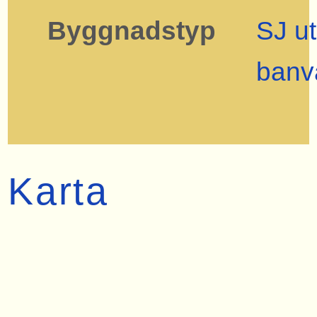
Byggnadstyp
SJ u
banv
Karta