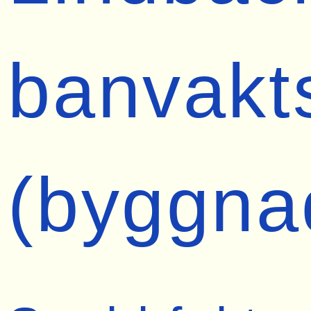
banvakt
(byggna