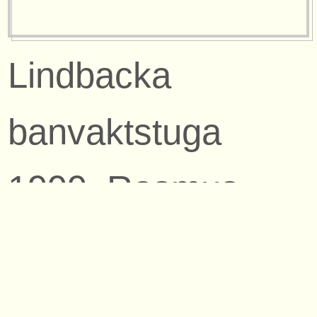
Lindbacka
banvaktstuga
1999. Rasmus
Axelsson