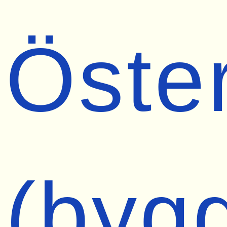
Öster
(byg