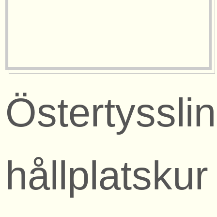
Östertyssli
hållplatskur