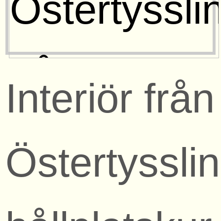
Interiör från
Östertyssli