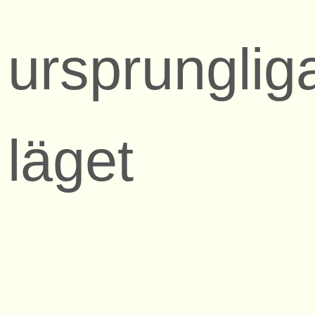
ursprunglig
läget