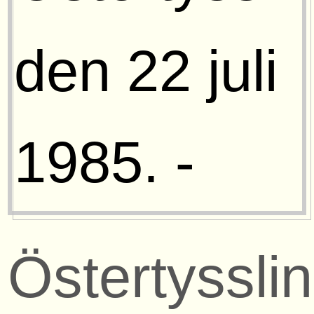
Östertyssli