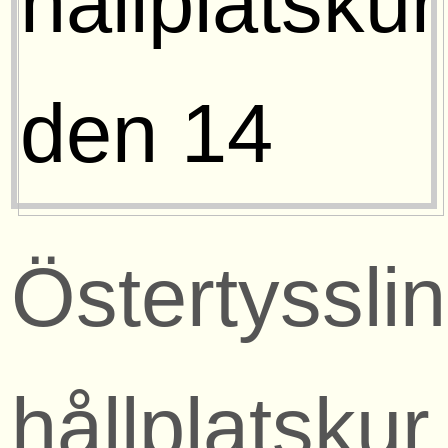
Östertyssli
hållplatskur