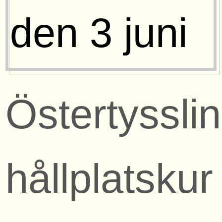
Östertyssli
hållplatskur