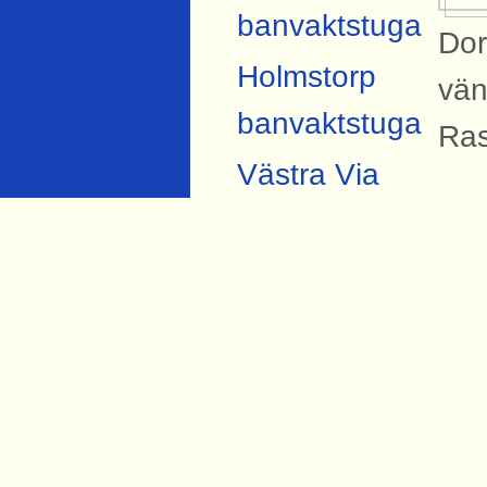
banvaktstuga
Dor
Holmstorp
vän
banvaktstuga
Ras
Västra Via
banvaktstuga
B
Hidinge
På 
banvaktstuga
Sva
Berga
uth
banvaktstuga
Si
Fjugesta