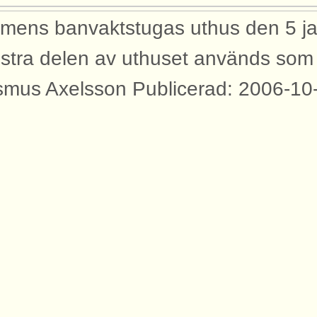
mens banvaktstugas uthus den 5 ja
stra delen av uthuset används som
mus Axelsson Publicerad: 2006-10
yggnader
bilden syns dessa byggnader med an
rtåbanan.
us med dass Dormen banvaktstuga
dor