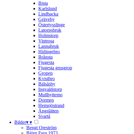
Bista
Karlslund
Lindbacka
Gräveby
Östertysslinge
Latorpsbruk
Holmstorp
Vintrosa
Lannabruk
Hidingebro
Brånsta
Fjugesta
Fjugesta grusgrop
Gropen
Kvistbro
Bälsåsby
Ingvaldstorp
Mullhyttemo
Dormen
Hemsjöstrand
Ängslätten
Svartå
Bilder
▾
▾
Bengt Oreström
Björn Fura 1973