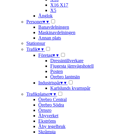
X16 X17
X5
Ånglok
Personer
▾
▾
Banavdelningen
Maskinavdelningen
Annan plats
Stationsur
Trafik
▾
▾
Företag
▾
▾
Dressintillverkare
Fjugesta järnvägshotell
Posten
Örebro lantmän
Industrispår
▾
▾
Karlslunds kvarnspår
Trafikplatser
▾
▾
Örebro Central
Örebro Södra
Örnsro
Åbyverket
Ekströms
Åby tegelbruk
Skråmsta