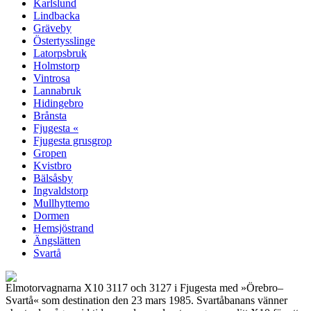
Karlslund
Lindbacka
Gräveby
Östertysslinge
Latorpsbruk
Holmstorp
Vintrosa
Lannabruk
Hidingebro
Brånsta
Fjugesta «
Fjugesta grusgrop
Gropen
Kvistbro
Bälsåsby
Ingvaldstorp
Mullhyttemo
Dormen
Hemsjöstrand
Ängslätten
Svartå
Elmotorvagnarna X10 3117 och 3127 i Fjugesta med »Örebro–
Svartå« som destination den 23 mars 1985. Svartåbanans vänner