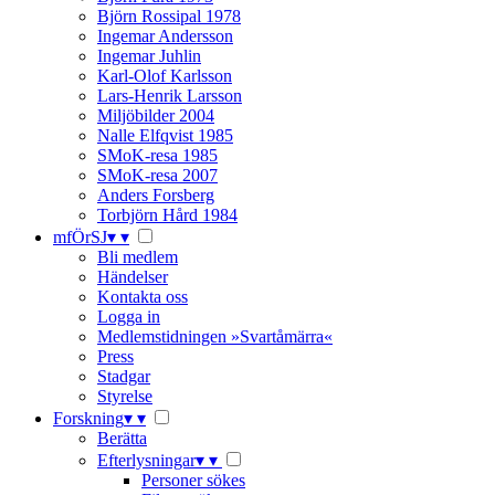
Björn Rossipal 1978
Ingemar Andersson
Ingemar Juhlin
Karl-Olof Karlsson
Lars-Henrik Larsson
Miljöbilder 2004
Nalle Elfqvist 1985
SMoK-resa 1985
SMoK-resa 2007
Anders Forsberg
Torbjörn Hård 1984
mfÖrSJ
▾
▾
Bli medlem
Händelser
Kontakta oss
Logga in
Medlemstidningen »Svartåmärra«
Press
Stadgar
Styrelse
Forskning
▾
▾
Berätta
Efterlysningar
▾
▾
Personer sökes