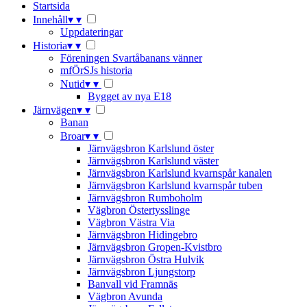
Startsida
Innehåll
▾
▾
Uppdateringar
Historia
▾
▾
Föreningen Svartåbanans vänner
mfÖrSJs historia
Nutid
▾
▾
Bygget av nya E18
Järnvägen
▾
▾
Banan
Broar
▾
▾
Järnvägsbron Karlslund öster
Järnvägsbron Karlslund väster
Järnvägsbron Karlslund kvarnspår kanalen
Järnvägsbron Karlslund kvarnspår tuben
Järnvägsbron Rumboholm
Vägbron Östertysslinge
Vägbron Västra Via
Järnvägsbron Hidingebro
Järnvägsbron Gropen-Kvistbro
Järnvägsbron Östra Hulvik
Järnvägsbron Ljungstorp
Banvall vid Framnäs
Vägbron Avunda