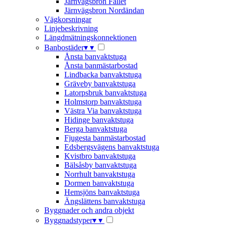
Järnvägsbron Fallet
Järnvägsbron Nordändan
Vägkorsningar
Linjebeskrivning
Längdmätningskonnektionen
Banbostäder
▾
▾
Ånsta banvaktstuga
Ånsta banmästarbostad
Lindbacka banvaktstuga
Gräveby banvaktstuga
Latorpsbruk banvaktstuga
Holmstorp banvaktstuga
Västra Via banvaktstuga
Hidinge banvaktstuga
Berga banvaktstuga
Fjugesta banmästarbostad
Edsbergsvägens banvaktstuga
Kvistbro banvaktstuga
Bälsåsby banvaktstuga
Norrhult banvaktstuga
Dormen banvaktstuga
Hemsjöns banvaktstuga
Ängslättens banvaktstuga
Byggnader och andra objekt
Byggnadstyper
▾
▾