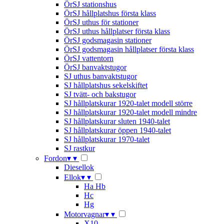
ÖrSJ stationshus
ÖrSJ hållplatshus första klass
ÖrSJ uthus för stationer
ÖrSJ uthus hållplatser första klass
ÖrSJ godsmagasin stationer
ÖrSJ godsmagasin hållplatser första klass
ÖrSJ vattentorn
ÖrSJ banvaktstugor
SJ uthus banvaktstugor
SJ hållplatshus sekelskiftet
SJ tvätt- och bakstugor
SJ hållplatskurar 1920-talet modell större
SJ hållplatskurar 1920-talet modell mindre
SJ hållplatskurar sluten 1940-talet
SJ hållplatskurar öppen 1940-talet
SJ hållplatskurar 1970-talet
SJ rastkur
Fordon
▾
▾
Diesellok
Ellok
▾
▾
Ha Hb
Hc
Hg
Motorvagnar
▾
▾
X10