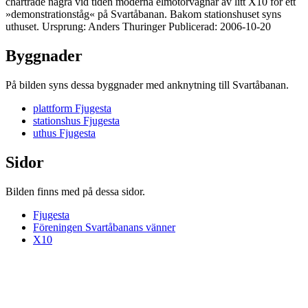
chartrade några vid tiden moderna elmotorvagnar av litt X10 för ett
»demonstrationståg« på Svartåbanan. Bakom stationshuset syns
uthuset. Ursprung: Anders Thuringer Publicerad: 2006-10-20
Byggnader
På bilden syns dessa byggnader med anknytning till Svartåbanan.
plattform Fjugesta
stationshus Fjugesta
uthus Fjugesta
Sidor
Bilden finns med på dessa sidor.
Fjugesta
Föreningen Svartåbanans vänner
X10