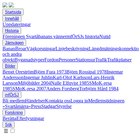
Startsida
Innehåll
Uppdateringar
Historia
Föreningen Svartåbanans vänner
mfÖrSJs historia
Nutid
Järnvägen
Banan
Broar
Vägkorsningar
Linjebeskrivning
Längdmätningskonnektio
och andra
objekt
Byggnadstyper
Fordon
Personer
Stationsur
Trafik
Trafikplatser
Bilder
Bengt Oreström
Björn Fura 1973
Björn Rossipal 1978
Ingemar
Andersson
Ingemar Juhlin
Karl-Olof Karlsson
Lars-Henrik
Larsson
Miljöbilder 2004
Nalle Elfqvist 1985
SMoK-resa
1985
SMoK-resa 2007
Anders Forsberg
Torbjörn Hård 1984
mfÖrSJ
Bli medlem
Händelser
Kontakta oss
Logga in
Medlemstidningen
»Svartåmärra«
Press
Stadgar
Styrelse
Forskning
Berätta
Efterlysningar
Sök
☰