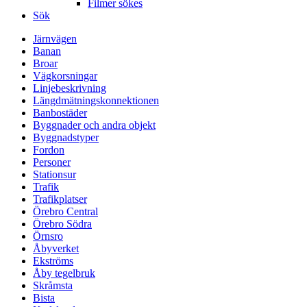
Filmer sökes
Sök
Järnvägen
Banan
Broar
Vägkorsningar
Linjebeskrivning
Längdmätningskonnektionen
Banbostäder
Byggnader och andra objekt
Byggnadstyper
Fordon
Personer
Stationsur
Trafik
Trafikplatser
Örebro Central
Örebro Södra
Örnsro
Åbyverket
Ekströms
Åby tegelbruk
Skråmsta
Bista