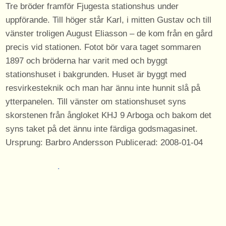
Tre bröder framför Fjugesta stationshus under
uppförande. Till höger står Karl, i mitten Gustav och till
vänster troligen August Eliasson – de kom från en gård
precis vid stationen. Fotot bör vara taget sommaren
1897 och bröderna har varit med och byggt
stationshuset i bakgrunden. Huset är byggt med
resvirkesteknik och man har ännu inte hunnit slå på
ytterpanelen. Till vänster om stationshuset syns
skorstenen från ångloket KHJ 9 Arboga och bakom det
syns taket på det ännu inte färdiga godsmagasinet.
Ursprung: Barbro Andersson Publicerad: 2008-01-04
Byggnader
På bilden syns dessa byggnader med anknytning till
Svartåbanan.
stationshus Fjugesta