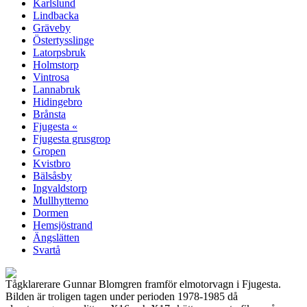
Karlslund
Lindbacka
Gräveby
Östertysslinge
Latorpsbruk
Holmstorp
Vintrosa
Lannabruk
Hidingebro
Brånsta
Fjugesta «
Fjugesta grusgrop
Gropen
Kvistbro
Bälsåsby
Ingvaldstorp
Mullhyttemo
Dormen
Hemsjöstrand
Ängslätten
Svartå
Tågklarerare Gunnar Blomgren framför elmotorvagn i Fjugesta.
Bilden är troligen tagen under perioden 1978-1985 då