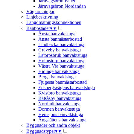
Järnvägsbron Fallet
Järnvägsbron Nordändan
Vägkorsningar
Linjebeskrivning
Längdmätningskonnektionen
Banbostäder
▾
▾
Ånsta banvaktstuga
Ånsta banmästarbostad
Lindbacka banvaktstuga
Gräveby banvaktstuga
Latorpsbruk banvaktstuga
Holmstorp banvaktstuga
Västra Via banvaktstuga
Hidinge banvaktstuga
Berga banvaktstuga
Fjugesta banmästarbostad
Edsbergsvägens banvaktstuga
Kvistbro banvaktstuga
Bälsåsby banvaktstuga
Norrhult banvaktstuga
Dormen banvaktstuga
Hemsjöns banvaktstuga
Ängslättens banvaktstuga
Byggnader och andra objekt
Byggnadstyper
▾
▾