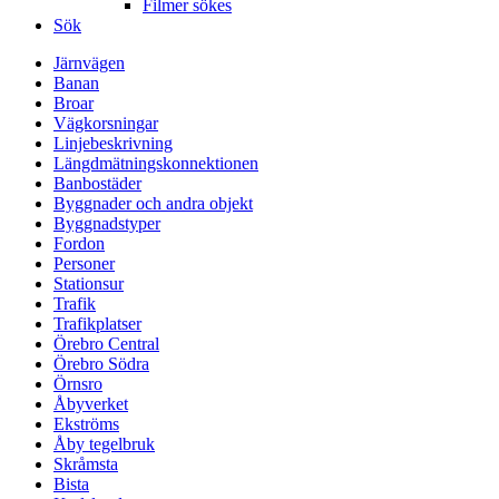
Filmer sökes
Sök
Järnvägen
Banan
Broar
Vägkorsningar
Linjebeskrivning
Längdmätningskonnektionen
Banbostäder
Byggnader och andra objekt
Byggnadstyper
Fordon
Personer
Stationsur
Trafik
Trafikplatser
Örebro Central
Örebro Södra
Örnsro
Åbyverket
Ekströms
Åby tegelbruk
Skråmsta
Bista