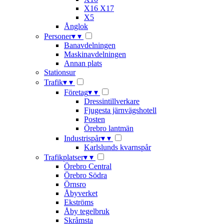
X16 X17
X5
Ånglok
Personer
▾
▾
Banavdelningen
Maskinavdelningen
Annan plats
Stationsur
Trafik
▾
▾
Företag
▾
▾
Dressintillverkare
Fjugesta järnvägshotell
Posten
Örebro lantmän
Industrispår
▾
▾
Karlslunds kvarnspår
Trafikplatser
▾
▾
Örebro Central
Örebro Södra
Örnsro
Åbyverket
Ekströms
Åby tegelbruk
Skråmsta