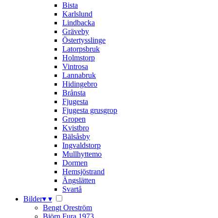
Bista
Karlslund
Lindbacka
Gräveby
Östertysslinge
Latorpsbruk
Holmstorp
Vintrosa
Lannabruk
Hidingebro
Brånsta
Fjugesta
Fjugesta grusgrop
Gropen
Kvistbro
Bälsåsby
Ingvaldstorp
Mullhyttemo
Dormen
Hemsjöstrand
Ängslätten
Svartå
Bilder
▾
▾
Bengt Oreström
Björn Fura 1973