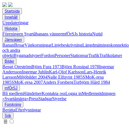
Startsida
Innehåll
Uppdateringar
Historia
Föreningen Svartåbanans vänner
mfÖrSJs historia
Nutid
Järnvägen
Banan
Broar
Vägkorsningar
Linjebeskrivning
Längdmätningskonnektio
och andra
objekt
Byggnadstyper
Fordon
Personer
Stationsur
Trafik
Trafikplatser
Bilder
Bengt Oreström
Björn Fura 1973
Björn Rossipal 1978
Ingemar
Andersson
Ingemar Juhlin
Karl-Olof Karlsson
Lars-Henrik
Larsson
Miljöbilder 2004
Nalle Elfqvist 1985
SMoK-resa
1985
SMoK-resa 2007
Anders Forsberg
Torbjörn Hård 1984
mfÖrSJ
Bli medlem
Händelser
Kontakta oss
Logga in
Medlemstidningen
»Svartåmärra«
Press
Stadgar
Styrelse
Forskning
Berätta
Efterlysningar
Sök
☰