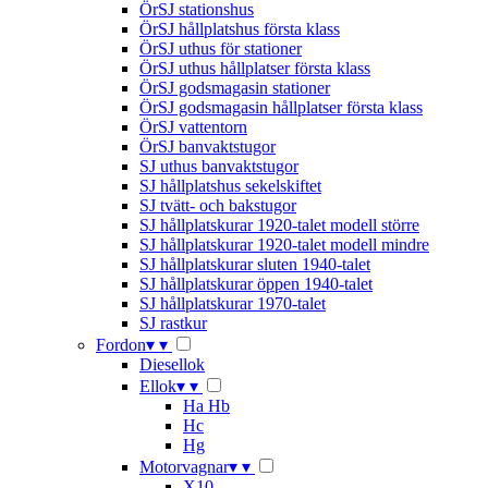
ÖrSJ stationshus
ÖrSJ hållplatshus första klass
ÖrSJ uthus för stationer
ÖrSJ uthus hållplatser första klass
ÖrSJ godsmagasin stationer
ÖrSJ godsmagasin hållplatser första klass
ÖrSJ vattentorn
ÖrSJ banvaktstugor
SJ uthus banvaktstugor
SJ hållplatshus sekelskiftet
SJ tvätt- och bakstugor
SJ hållplatskurar 1920-talet modell större
SJ hållplatskurar 1920-talet modell mindre
SJ hållplatskurar sluten 1940-talet
SJ hållplatskurar öppen 1940-talet
SJ hållplatskurar 1970-talet
SJ rastkur
Fordon
▾
▾
Diesellok
Ellok
▾
▾
Ha Hb
Hc
Hg
Motorvagnar
▾
▾
X10