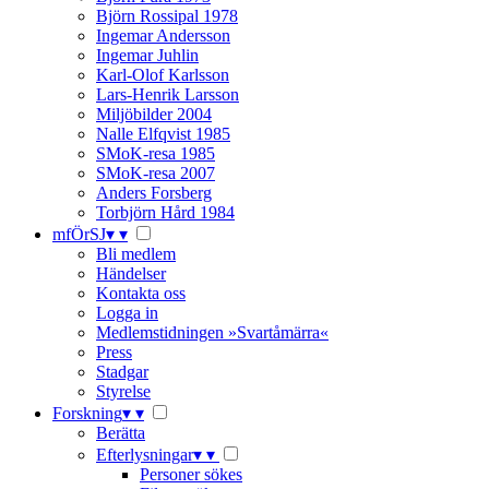
Björn Rossipal 1978
Ingemar Andersson
Ingemar Juhlin
Karl-Olof Karlsson
Lars-Henrik Larsson
Miljöbilder 2004
Nalle Elfqvist 1985
SMoK-resa 1985
SMoK-resa 2007
Anders Forsberg
Torbjörn Hård 1984
mfÖrSJ
▾
▾
Bli medlem
Händelser
Kontakta oss
Logga in
Medlemstidningen »Svartåmärra«
Press
Stadgar
Styrelse
Forskning
▾
▾
Berätta
Efterlysningar
▾
▾
Personer sökes