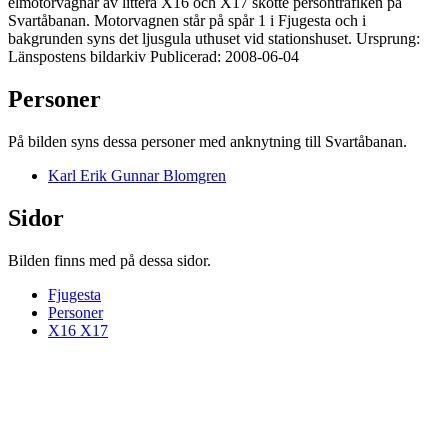
elmotorvagnar av littera X16 och X17 skötte persontrafiken på
Svartåbanan. Motorvagnen står på spår 1 i Fjugesta och i
bakgrunden syns det ljusgula uthuset vid stationshuset. Ursprung:
Länspostens bildarkiv Publicerad: 2008-06-04
Personer
På bilden syns dessa personer med anknytning till Svartåbanan.
Karl Erik Gunnar Blomgren
Sidor
Bilden finns med på dessa sidor.
Fjugesta
Personer
X16 X17