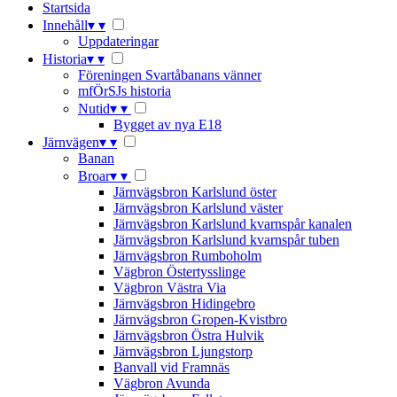
Startsida
Innehåll
▾
▾
Uppdateringar
Historia
▾
▾
Föreningen Svartåbanans vänner
mfÖrSJs historia
Nutid
▾
▾
Bygget av nya E18
Järnvägen
▾
▾
Banan
Broar
▾
▾
Järnvägsbron Karlslund öster
Järnvägsbron Karlslund väster
Järnvägsbron Karlslund kvarnspår kanalen
Järnvägsbron Karlslund kvarnspår tuben
Järnvägsbron Rumboholm
Vägbron Östertysslinge
Vägbron Västra Via
Järnvägsbron Hidingebro
Järnvägsbron Gropen-Kvistbro
Järnvägsbron Östra Hulvik
Järnvägsbron Ljungstorp
Banvall vid Framnäs
Vägbron Avunda