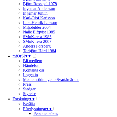
Björn Rossipal 1978
Ingemar Andersson
Ingemar Juhlin
Karl-Olof Karlsson
Lars-Henrik Larsson
Miljöbilder 2004
Nalle Elfqvist 1985
SMoK-resa 1985
SMoK-resa 2007
Anders Forsberg
Torbjörn Hård 1984
mfÖrSJ
▾
▾
Bli medlem
Händelser
Kontakta oss
Logga in
Medlemstidningen »Svartåmärra«
Press
Stadgar
Styrelse
Forskning
▾
▾
Berätta
Efterlysningar
▾
▾
Personer sökes