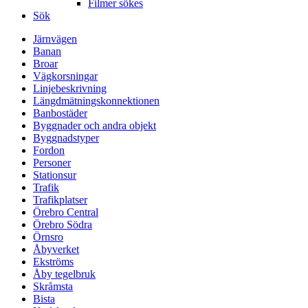
Filmer sökes
Sök
Järnvägen
Banan
Broar
Vägkorsningar
Linjebeskrivning
Längdmätningskonnektionen
Banbostäder
Byggnader och andra objekt
Byggnadstyper
Fordon
Personer
Stationsur
Trafik
Trafikplatser
Örebro Central
Örebro Södra
Örnsro
Åbyverket
Ekströms
Åby tegelbruk
Skråmsta
Bista