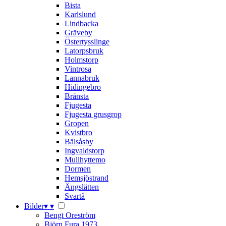
Bista
Karlslund
Lindbacka
Gräveby
Östertysslinge
Latorpsbruk
Holmstorp
Vintrosa
Lannabruk
Hidingebro
Brånsta
Fjugesta
Fjugesta grusgrop
Gropen
Kvistbro
Bälsåsby
Ingvaldstorp
Mullhyttemo
Dormen
Hemsjöstrand
Ängslätten
Svartå
Bilder
▾
▾
Bengt Oreström
Björn Fura 1973