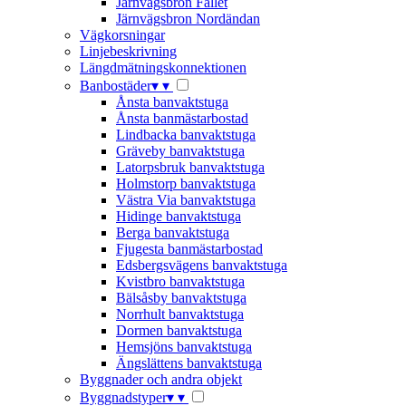
Järnvägsbron Fallet
Järnvägsbron Nordändan
Vägkorsningar
Linjebeskrivning
Längdmätningskonnektionen
Banbostäder
▾
▾
Ånsta banvaktstuga
Ånsta banmästarbostad
Lindbacka banvaktstuga
Gräveby banvaktstuga
Latorpsbruk banvaktstuga
Holmstorp banvaktstuga
Västra Via banvaktstuga
Hidinge banvaktstuga
Berga banvaktstuga
Fjugesta banmästarbostad
Edsbergsvägens banvaktstuga
Kvistbro banvaktstuga
Bälsåsby banvaktstuga
Norrhult banvaktstuga
Dormen banvaktstuga
Hemsjöns banvaktstuga
Ängslättens banvaktstuga
Byggnader och andra objekt
Byggnadstyper
▾
▾