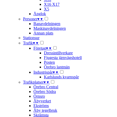
X16 X17
X5
Ånglok
Personer
▾
▾
Banavdelningen
Maskinavdelningen
Annan plats
Stationsur
Trafik
▾
▾
Företag
▾
▾
Dressintillverkare
Fjugesta järnvägshotell
Posten
Örebro lantmän
Industrispår
▾
▾
Karlslunds kvarnspår
Trafikplatser
▾
▾
Örebro Central
Örebro Södra
Örnsro
Åbyverket
Ekströms
Åby tegelbruk
Skråmsta