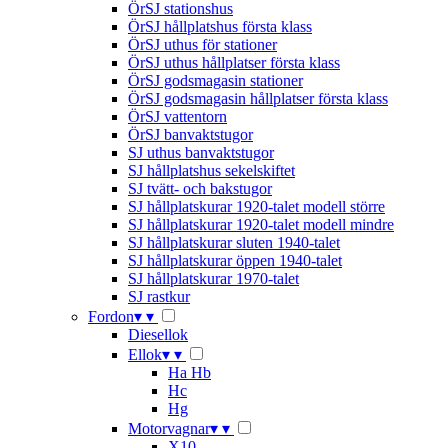
ÖrSJ stationshus
ÖrSJ hållplatshus första klass
ÖrSJ uthus för stationer
ÖrSJ uthus hållplatser första klass
ÖrSJ godsmagasin stationer
ÖrSJ godsmagasin hållplatser första klass
ÖrSJ vattentorn
ÖrSJ banvaktstugor
SJ uthus banvaktstugor
SJ hållplatshus sekelskiftet
SJ tvätt- och bakstugor
SJ hållplatskurar 1920-talet modell större
SJ hållplatskurar 1920-talet modell mindre
SJ hållplatskurar sluten 1940-talet
SJ hållplatskurar öppen 1940-talet
SJ hållplatskurar 1970-talet
SJ rastkur
Fordon
▾
▾
Diesellok
Ellok
▾
▾
Ha Hb
Hc
Hg
Motorvagnar
▾
▾
X10