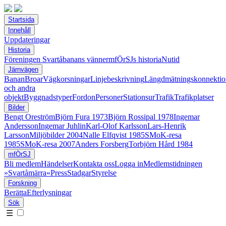
Startsida
Innehåll
Uppdateringar
Historia
Föreningen Svartåbanans vänner
mfÖrSJs historia
Nutid
Järnvägen
Banan
Broar
Vägkorsningar
Linjebeskrivning
Längdmätningskonnektio
och andra
objekt
Byggnadstyper
Fordon
Personer
Stationsur
Trafik
Trafikplatser
Bilder
Bengt Oreström
Björn Fura 1973
Björn Rossipal 1978
Ingemar
Andersson
Ingemar Juhlin
Karl-Olof Karlsson
Lars-Henrik
Larsson
Miljöbilder 2004
Nalle Elfqvist 1985
SMoK-resa
1985
SMoK-resa 2007
Anders Forsberg
Torbjörn Hård 1984
mfÖrSJ
Bli medlem
Händelser
Kontakta oss
Logga in
Medlemstidningen
»Svartåmärra«
Press
Stadgar
Styrelse
Forskning
Berätta
Efterlysningar
Sök
☰