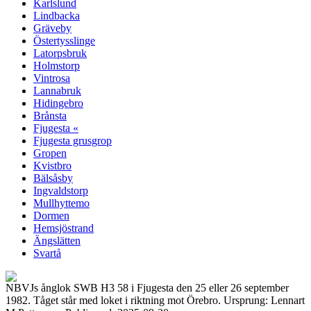
Karlslund
Lindbacka
Gräveby
Östertysslinge
Latorpsbruk
Holmstorp
Vintrosa
Lannabruk
Hidingebro
Brånsta
Fjugesta «
Fjugesta grusgrop
Gropen
Kvistbro
Bälsåsby
Ingvaldstorp
Mullhyttemo
Dormen
Hemsjöstrand
Ängslätten
Svartå
NBVJs ånglok SWB H3 58 i Fjugesta den 25 eller 26 september
1982. Tåget står med loket i riktning mot Örebro. Ursprung: Lennart