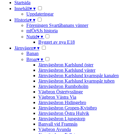
Startsida
Innehåll
▾
▾
Uppdateringar
Historia
▾
▾
Föreningen Svartåbanans vänner
mfÖrSJs historia
Nutid
▾
▾
Bygget av nya E18
Järnvägen
▾
▾
Banan
Broar
▾
▾
Järnvägsbron Karlslund öster
Järnvägsbron Karlslund väster
Järnvägsbron Karlslund kvarnspår kanalen
Järnvägsbron Karlslund kvarnspår tuben
Järnvägsbron Rumboholm
Vägbron Östertysslinge
Vägbron Västra Via
Järnvägsbron Hidingebro
Järnvägsbron Gropen-Kvistbro
Järnvägsbron Östra Hulvik
Järnvägsbron Ljungstorp
Banvall vid Framnäs
Vägbron Avunda