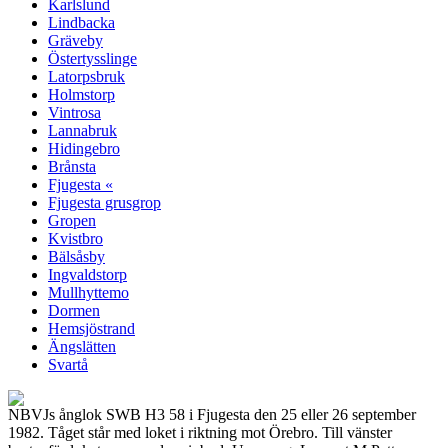
Karlslund
Lindbacka
Gräveby
Östertysslinge
Latorpsbruk
Holmstorp
Vintrosa
Lannabruk
Hidingebro
Brånsta
Fjugesta «
Fjugesta grusgrop
Gropen
Kvistbro
Bälsåsby
Ingvaldstorp
Mullhyttemo
Dormen
Hemsjöstrand
Ängslätten
Svartå
NBVJs ånglok SWB H3 58 i Fjugesta den 25 eller 26 september
1982. Tåget står med loket i riktning mot Örebro. Till vänster