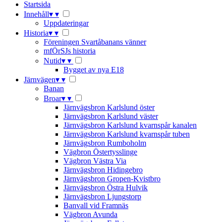
Startsida
Innehåll
▾
▾
Uppdateringar
Historia
▾
▾
Föreningen Svartåbanans vänner
mfÖrSJs historia
Nutid
▾
▾
Bygget av nya E18
Järnvägen
▾
▾
Banan
Broar
▾
▾
Järnvägsbron Karlslund öster
Järnvägsbron Karlslund väster
Järnvägsbron Karlslund kvarnspår kanalen
Järnvägsbron Karlslund kvarnspår tuben
Järnvägsbron Rumboholm
Vägbron Östertysslinge
Vägbron Västra Via
Järnvägsbron Hidingebro
Järnvägsbron Gropen-Kvistbro
Järnvägsbron Östra Hulvik
Järnvägsbron Ljungstorp
Banvall vid Framnäs
Vägbron Avunda