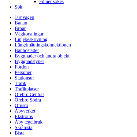
Filmer sökes
Sök
Järnvägen
Banan
Broar
Vägkorsningar
Linjebeskrivning
Längdmätningskonnektionen
Banbostäder
Byggnader och andra objekt
Byggnadstyper
Fordon
Personer
Stationsur
Trafik
Trafikplatser
Örebro Central
Örebro Södra
Örnsro
Åbyverket
Ekströms
Åby tegelbruk
Skråmsta
Bista