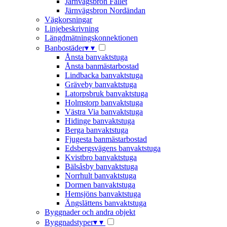
Järnvägsbron Fallet
Järnvägsbron Nordändan
Vägkorsningar
Linjebeskrivning
Längdmätningskonnektionen
Banbostäder
▾
▾
Ånsta banvaktstuga
Ånsta banmästarbostad
Lindbacka banvaktstuga
Gräveby banvaktstuga
Latorpsbruk banvaktstuga
Holmstorp banvaktstuga
Västra Via banvaktstuga
Hidinge banvaktstuga
Berga banvaktstuga
Fjugesta banmästarbostad
Edsbergsvägens banvaktstuga
Kvistbro banvaktstuga
Bälsåsby banvaktstuga
Norrhult banvaktstuga
Dormen banvaktstuga
Hemsjöns banvaktstuga
Ängslättens banvaktstuga
Byggnader och andra objekt
Byggnadstyper
▾
▾