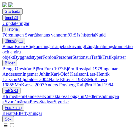
Startsida
Innehåll
Uppdateringar
Historia
Föreningen Svartåbanans vänner
mfÖrSJs historia
Nutid
Järnvägen
Banan
Broar
Vägkorsningar
Linjebeskrivning
Längdmätningskonnektio
och andra
objekt
Byggnadstyper
Fordon
Personer
Stationsur
Trafik
Trafikplatser
Bilder
Bengt Oreström
Björn Fura 1973
Björn Rossipal 1978
Ingemar
Andersson
Ingemar Juhlin
Karl-Olof Karlsson
Lars-Henrik
Larsson
Miljöbilder 2004
Nalle Elfqvist 1985
SMoK-resa
1985
SMoK-resa 2007
Anders Forsberg
Torbjörn Hård 1984
mfÖrSJ
Bli medlem
Händelser
Kontakta oss
Logga in
Medlemstidningen
»Svartåmärra«
Press
Stadgar
Styrelse
Forskning
Berätta
Efterlysningar
Sök
☰