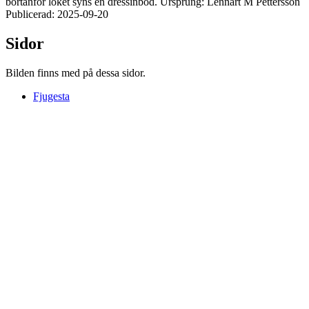
bortanför loket syns en dressinbod. Ursprung: Lennart M Pettersson
Publicerad: 2025-09-20
Sidor
Bilden finns med på dessa sidor.
Fjugesta