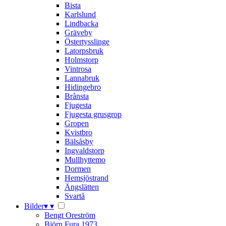
Bista
Karlslund
Lindbacka
Gräveby
Östertysslinge
Latorpsbruk
Holmstorp
Vintrosa
Lannabruk
Hidingebro
Brånsta
Fjugesta
Fjugesta grusgrop
Gropen
Kvistbro
Bälsåsby
Ingvaldstorp
Mullhyttemo
Dormen
Hemsjöstrand
Ängslätten
Svartå
Bilder
▾
▾
Bengt Oreström
Björn Fura 1973