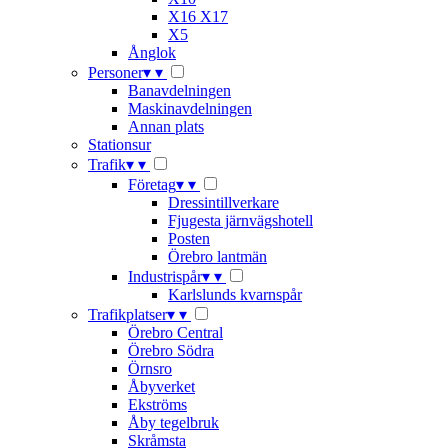
X16 X17
X5
Ånglok
Personer
▾
▾
Banavdelningen
Maskinavdelningen
Annan plats
Stationsur
Trafik
▾
▾
Företag
▾
▾
Dressintillverkare
Fjugesta järnvägshotell
Posten
Örebro lantmän
Industrispår
▾
▾
Karlslunds kvarnspår
Trafikplatser
▾
▾
Örebro Central
Örebro Södra
Örnsro
Åbyverket
Ekströms
Åby tegelbruk
Skråmsta