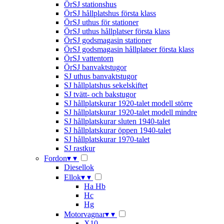
ÖrSJ stationshus
ÖrSJ hållplatshus första klass
ÖrSJ uthus för stationer
ÖrSJ uthus hållplatser första klass
ÖrSJ godsmagasin stationer
ÖrSJ godsmagasin hållplatser första klass
ÖrSJ vattentorn
ÖrSJ banvaktstugor
SJ uthus banvaktstugor
SJ hållplatshus sekelskiftet
SJ tvätt- och bakstugor
SJ hållplatskurar 1920-talet modell större
SJ hållplatskurar 1920-talet modell mindre
SJ hållplatskurar sluten 1940-talet
SJ hållplatskurar öppen 1940-talet
SJ hållplatskurar 1970-talet
SJ rastkur
Fordon
▾
▾
Diesellok
Ellok
▾
▾
Ha Hb
Hc
Hg
Motorvagnar
▾
▾
X10