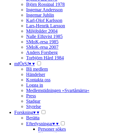
Björn Rossipal 1978
Ingemar Andersson
Ingemar Juhlin
Karl-Olof Karlsson
Lars-Henrik Larsson
Miljöbilder 2004
Nalle Elfqvist 1985
SMoK-resa 1985
SMoK-resa 2007
Anders Forsberg
Torbjörn Hård 1984
mfÖrSJ
▾
▾
Bli medlem
Händelser
Kontakta oss
Logga in
Medlemstidningen »Svartåmärra«
Press
Stadgar
Styrelse
Forskning
▾
▾
Berätta
Efterlysningar
▾
▾
Personer sökes