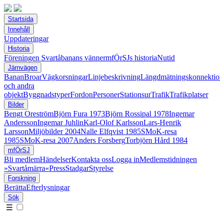
Startsida
Innehåll
Uppdateringar
Historia
Föreningen Svartåbanans vänner
mfÖrSJs historia
Nutid
Järnvägen
Banan
Broar
Vägkorsningar
Linjebeskrivning
Längdmätningskonnektio
och andra
objekt
Byggnadstyper
Fordon
Personer
Stationsur
Trafik
Trafikplatser
Bilder
Bengt Oreström
Björn Fura 1973
Björn Rossipal 1978
Ingemar
Andersson
Ingemar Juhlin
Karl-Olof Karlsson
Lars-Henrik
Larsson
Miljöbilder 2004
Nalle Elfqvist 1985
SMoK-resa
1985
SMoK-resa 2007
Anders Forsberg
Torbjörn Hård 1984
mfÖrSJ
Bli medlem
Händelser
Kontakta oss
Logga in
Medlemstidningen
»Svartåmärra«
Press
Stadgar
Styrelse
Forskning
Berätta
Efterlysningar
Sök
☰