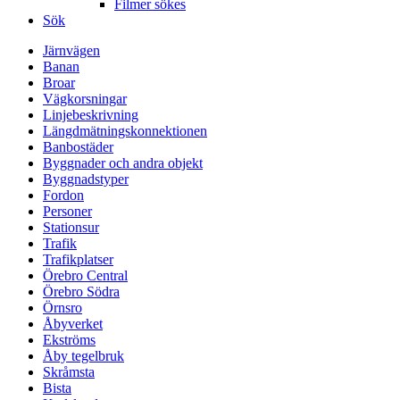
Filmer sökes
Sök
Järnvägen
Banan
Broar
Vägkorsningar
Linjebeskrivning
Längdmätningskonnektionen
Banbostäder
Byggnader och andra objekt
Byggnadstyper
Fordon
Personer
Stationsur
Trafik
Trafikplatser
Örebro Central
Örebro Södra
Örnsro
Åbyverket
Ekströms
Åby tegelbruk
Skråmsta
Bista