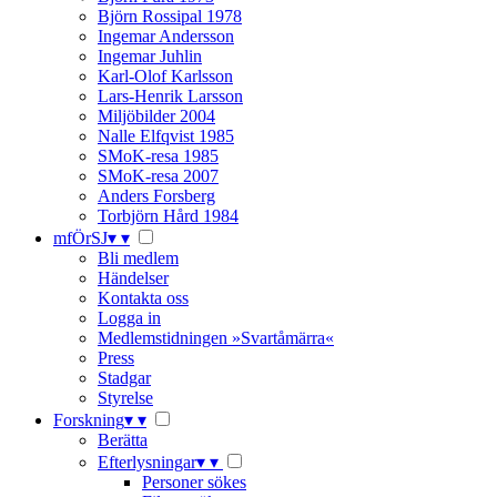
Björn Rossipal 1978
Ingemar Andersson
Ingemar Juhlin
Karl-Olof Karlsson
Lars-Henrik Larsson
Miljöbilder 2004
Nalle Elfqvist 1985
SMoK-resa 1985
SMoK-resa 2007
Anders Forsberg
Torbjörn Hård 1984
mfÖrSJ
▾
▾
Bli medlem
Händelser
Kontakta oss
Logga in
Medlemstidningen »Svartåmärra«
Press
Stadgar
Styrelse
Forskning
▾
▾
Berätta
Efterlysningar
▾
▾
Personer sökes