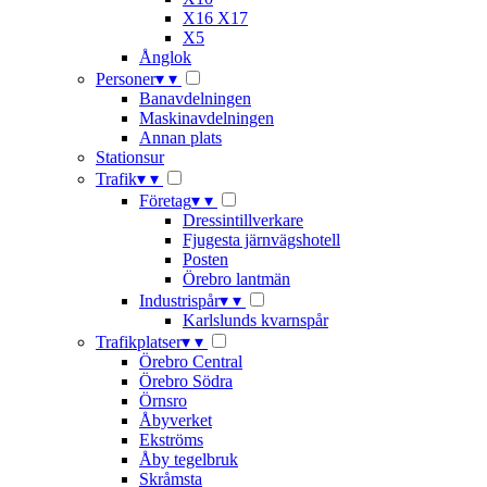
X16 X17
X5
Ånglok
Personer
▾
▾
Banavdelningen
Maskinavdelningen
Annan plats
Stationsur
Trafik
▾
▾
Företag
▾
▾
Dressintillverkare
Fjugesta järnvägshotell
Posten
Örebro lantmän
Industrispår
▾
▾
Karlslunds kvarnspår
Trafikplatser
▾
▾
Örebro Central
Örebro Södra
Örnsro
Åbyverket
Ekströms
Åby tegelbruk
Skråmsta