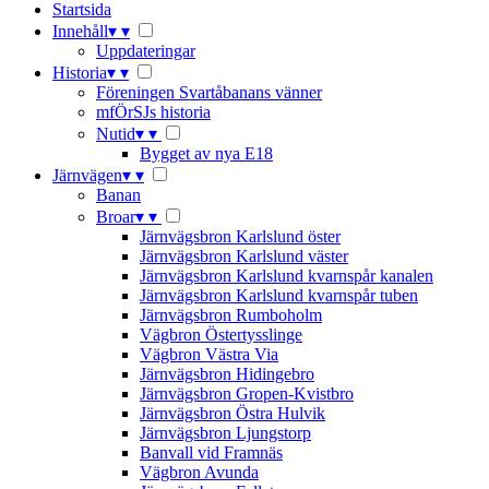
Startsida
Innehåll
▾
▾
Uppdateringar
Historia
▾
▾
Föreningen Svartåbanans vänner
mfÖrSJs historia
Nutid
▾
▾
Bygget av nya E18
Järnvägen
▾
▾
Banan
Broar
▾
▾
Järnvägsbron Karlslund öster
Järnvägsbron Karlslund väster
Järnvägsbron Karlslund kvarnspår kanalen
Järnvägsbron Karlslund kvarnspår tuben
Järnvägsbron Rumboholm
Vägbron Östertysslinge
Vägbron Västra Via
Järnvägsbron Hidingebro
Järnvägsbron Gropen-Kvistbro
Järnvägsbron Östra Hulvik
Järnvägsbron Ljungstorp
Banvall vid Framnäs
Vägbron Avunda