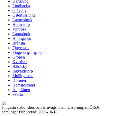
Karlslund
Lindbacka
Gräveby
Östertysslinge
Latorpsbruk
Holmstorp
Vintrosa
Lannabruk
Hidingebro
Brånsta
Fjugesta «
Fjugesta grusgrop
Gropen
Kvistbro
Bälsåsby
Ingvaldstorp
Mullhyttemo
Dormen
Hemsjöstrand
Ängslätten
Svartå
Fjugesta stationshus och järnvägshotell. Ursprung: mfÖrSJs
samlingar Publicerad: 2006-10-18