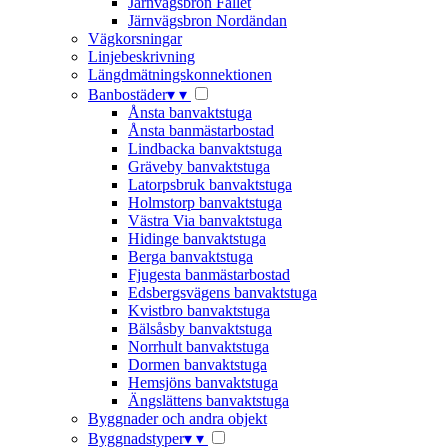
Järnvägsbron Fallet
Järnvägsbron Nordändan
Vägkorsningar
Linjebeskrivning
Längdmätningskonnektionen
Banbostäder
▾
▾
Ånsta banvaktstuga
Ånsta banmästarbostad
Lindbacka banvaktstuga
Gräveby banvaktstuga
Latorpsbruk banvaktstuga
Holmstorp banvaktstuga
Västra Via banvaktstuga
Hidinge banvaktstuga
Berga banvaktstuga
Fjugesta banmästarbostad
Edsbergsvägens banvaktstuga
Kvistbro banvaktstuga
Bälsåsby banvaktstuga
Norrhult banvaktstuga
Dormen banvaktstuga
Hemsjöns banvaktstuga
Ängslättens banvaktstuga
Byggnader och andra objekt
Byggnadstyper
▾
▾