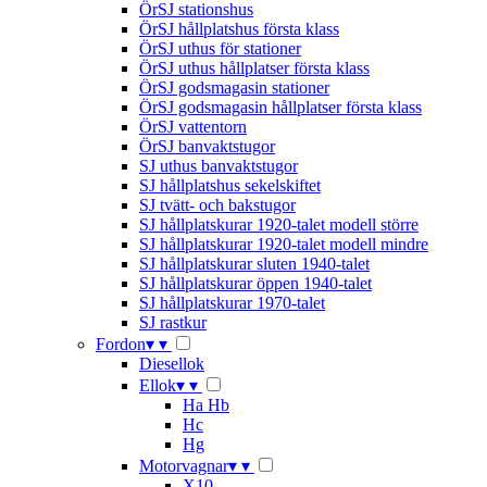
ÖrSJ stationshus
ÖrSJ hållplatshus första klass
ÖrSJ uthus för stationer
ÖrSJ uthus hållplatser första klass
ÖrSJ godsmagasin stationer
ÖrSJ godsmagasin hållplatser första klass
ÖrSJ vattentorn
ÖrSJ banvaktstugor
SJ uthus banvaktstugor
SJ hållplatshus sekelskiftet
SJ tvätt- och bakstugor
SJ hållplatskurar 1920-talet modell större
SJ hållplatskurar 1920-talet modell mindre
SJ hållplatskurar sluten 1940-talet
SJ hållplatskurar öppen 1940-talet
SJ hållplatskurar 1970-talet
SJ rastkur
Fordon
▾
▾
Diesellok
Ellok
▾
▾
Ha Hb
Hc
Hg
Motorvagnar
▾
▾
X10