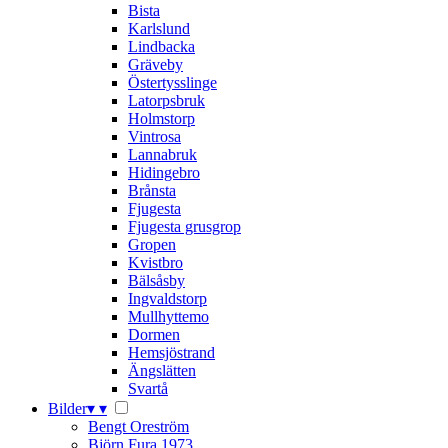
Bista
Karlslund
Lindbacka
Gräveby
Östertysslinge
Latorpsbruk
Holmstorp
Vintrosa
Lannabruk
Hidingebro
Brånsta
Fjugesta
Fjugesta grusgrop
Gropen
Kvistbro
Bälsåsby
Ingvaldstorp
Mullhyttemo
Dormen
Hemsjöstrand
Ängslätten
Svartå
Bilder
▾
▾
Bengt Oreström
Björn Fura 1973