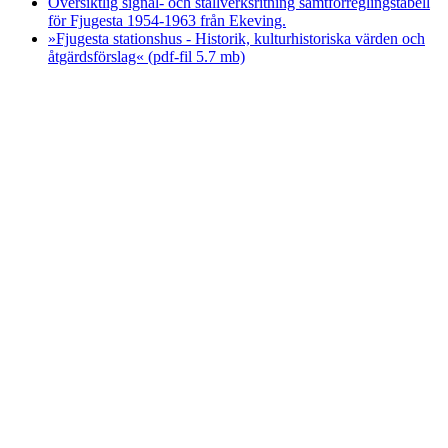
Översiktlig signal- och ställverksritning samtförreglingstabell
för Fjugesta 1954-1963 från Ekeving.
»Fjugesta stationshus - Historik, kulturhistoriska värden och
åtgärdsförslag« (pdf-fil 5.7 mb)