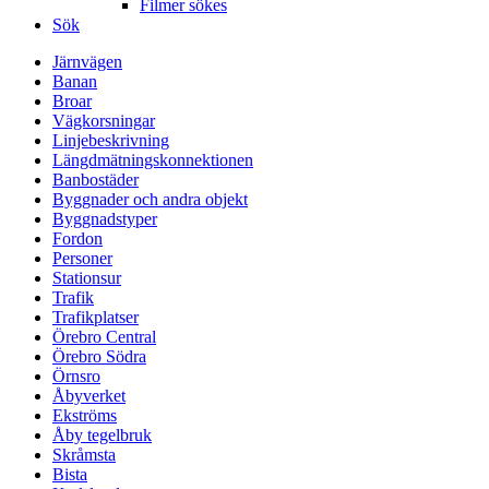
Filmer sökes
Sök
Järnvägen
Banan
Broar
Vägkorsningar
Linjebeskrivning
Längdmätningskonnektionen
Banbostäder
Byggnader och andra objekt
Byggnadstyper
Fordon
Personer
Stationsur
Trafik
Trafikplatser
Örebro Central
Örebro Södra
Örnsro
Åbyverket
Ekströms
Åby tegelbruk
Skråmsta
Bista