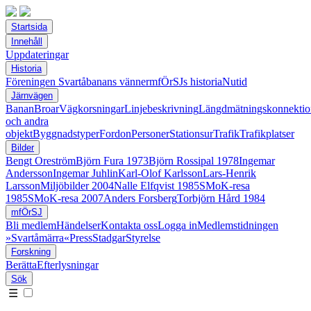
Startsida
Innehåll
Uppdateringar
Historia
Föreningen Svartåbanans vänner
mfÖrSJs historia
Nutid
Järnvägen
Banan
Broar
Vägkorsningar
Linjebeskrivning
Längdmätningskonnektio
och andra
objekt
Byggnadstyper
Fordon
Personer
Stationsur
Trafik
Trafikplatser
Bilder
Bengt Oreström
Björn Fura 1973
Björn Rossipal 1978
Ingemar
Andersson
Ingemar Juhlin
Karl-Olof Karlsson
Lars-Henrik
Larsson
Miljöbilder 2004
Nalle Elfqvist 1985
SMoK-resa
1985
SMoK-resa 2007
Anders Forsberg
Torbjörn Hård 1984
mfÖrSJ
Bli medlem
Händelser
Kontakta oss
Logga in
Medlemstidningen
»Svartåmärra«
Press
Stadgar
Styrelse
Forskning
Berätta
Efterlysningar
Sök
☰