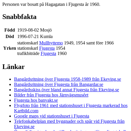
Personen var bosatt på Hagagatan i Fjugesta år 1960.
Snabbfakta
Född
1919-08-02 Mosjö
Död
1996-07-21 Kumla
stationskarl
Mullhyttemo
1949, 1954 samt före 1966
Yrken
stationskarl
Fjugesta
1954
trafikbiträde
Fjugesta
1960
Länkar
Bangårdsritning över Fjugesta 1958-1989 från Ekeving.se
Bangårdsritning över Fjugesta från Bangardar.se
Bangårdsskiss över bland annat Fjugesta från Ekeving.se
Bilder från Fjugesta hos Järnvägsmuséet
Fjugesta hos banvakt.se
Flygfoto från 1961 med stationshuset i Fjugesta markerad hos
Kartbild.com
Google maps vid stationshuset i Fjugesta
Telefonkabelplan med byggnader och spår vid Fjugesta från
Ekeving.se