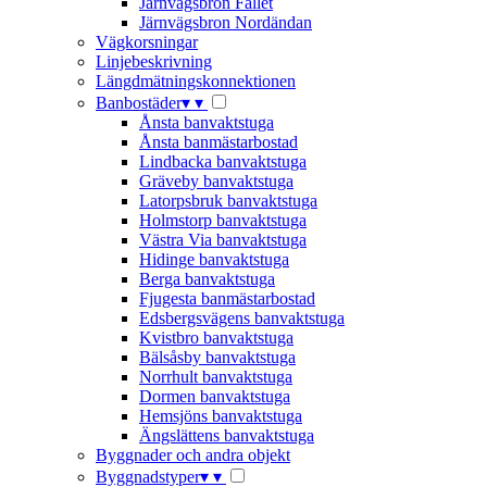
Järnvägsbron Fallet
Järnvägsbron Nordändan
Vägkorsningar
Linjebeskrivning
Längdmätningskonnektionen
Banbostäder
▾
▾
Ånsta banvaktstuga
Ånsta banmästarbostad
Lindbacka banvaktstuga
Gräveby banvaktstuga
Latorpsbruk banvaktstuga
Holmstorp banvaktstuga
Västra Via banvaktstuga
Hidinge banvaktstuga
Berga banvaktstuga
Fjugesta banmästarbostad
Edsbergsvägens banvaktstuga
Kvistbro banvaktstuga
Bälsåsby banvaktstuga
Norrhult banvaktstuga
Dormen banvaktstuga
Hemsjöns banvaktstuga
Ängslättens banvaktstuga
Byggnader och andra objekt
Byggnadstyper
▾
▾