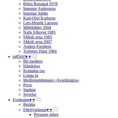
Björn Rossipal 1978
Ingemar Andersson
Ingemar Juhlin
Karl-Olof Karlsson
Lars-Henrik Larsson
Miljöbilder 2004
Nalle Elfqvist 1985
SMoK-resa 1985
SMoK-resa 2007
Anders Forsberg
Torbjörn Hård 1984
mfÖrSJ
▾
▾
Bli medlem
Händelser
Kontakta oss
Logga in
Medlemstidningen »Svartåmärra«
Press
Stadgar
Styrelse
Forskning
▾
▾
Berätta
Efterlysningar
▾
▾
Personer sökes