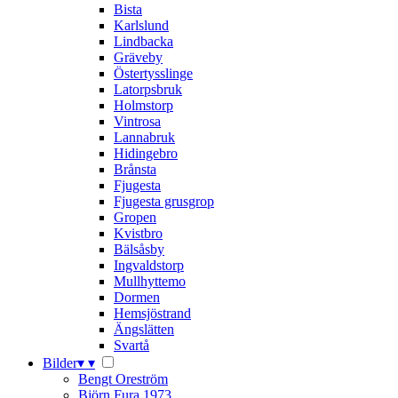
Bista
Karlslund
Lindbacka
Gräveby
Östertysslinge
Latorpsbruk
Holmstorp
Vintrosa
Lannabruk
Hidingebro
Brånsta
Fjugesta
Fjugesta grusgrop
Gropen
Kvistbro
Bälsåsby
Ingvaldstorp
Mullhyttemo
Dormen
Hemsjöstrand
Ängslätten
Svartå
Bilder
▾
▾
Bengt Oreström
Björn Fura 1973