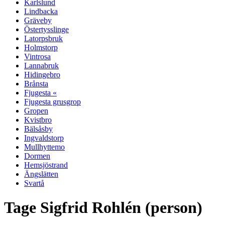
Karlslund
Lindbacka
Gräveby
Östertysslinge
Latorpsbruk
Holmstorp
Vintrosa
Lannabruk
Hidingebro
Brånsta
Fjugesta «
Fjugesta grusgrop
Gropen
Kvistbro
Bälsåsby
Ingvaldstorp
Mullhyttemo
Dormen
Hemsjöstrand
Ängslätten
Svartå
Tage Sigfrid Rohlén (person)