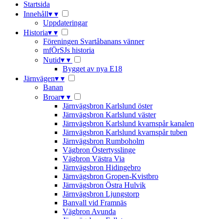
Startsida
Innehåll
▾
▾
Uppdateringar
Historia
▾
▾
Föreningen Svartåbanans vänner
mfÖrSJs historia
Nutid
▾
▾
Bygget av nya E18
Järnvägen
▾
▾
Banan
Broar
▾
▾
Järnvägsbron Karlslund öster
Järnvägsbron Karlslund väster
Järnvägsbron Karlslund kvarnspår kanalen
Järnvägsbron Karlslund kvarnspår tuben
Järnvägsbron Rumboholm
Vägbron Östertysslinge
Vägbron Västra Via
Järnvägsbron Hidingebro
Järnvägsbron Gropen-Kvistbro
Järnvägsbron Östra Hulvik
Järnvägsbron Ljungstorp
Banvall vid Framnäs
Vägbron Avunda