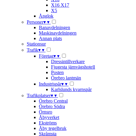
X16 X17
X5
Ånglok
Personer
▾
▾
Banavdelningen
Maskinavdelningen
Annan plats
Stationsur
Trafik
▾
▾
Företag
▾
▾
Dressintillverkare
Fjugesta järnvägshotell
Posten
Örebro lantmän
Industrispår
▾
▾
Karlslunds kvarnspår
Trafikplatser
▾
▾
Örebro Central
Örebro Södra
Örnsro
Åbyverket
Ekströms
Åby tegelbruk
Skråmsta