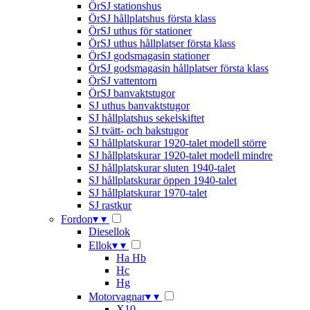
ÖrSJ stationshus
ÖrSJ hållplatshus första klass
ÖrSJ uthus för stationer
ÖrSJ uthus hållplatser första klass
ÖrSJ godsmagasin stationer
ÖrSJ godsmagasin hållplatser första klass
ÖrSJ vattentorn
ÖrSJ banvaktstugor
SJ uthus banvaktstugor
SJ hållplatshus sekelskiftet
SJ tvätt- och bakstugor
SJ hållplatskurar 1920-talet modell större
SJ hållplatskurar 1920-talet modell mindre
SJ hållplatskurar sluten 1940-talet
SJ hållplatskurar öppen 1940-talet
SJ hållplatskurar 1970-talet
SJ rastkur
Fordon
▾
▾
Diesellok
Ellok
▾
▾
Ha Hb
Hc
Hg
Motorvagnar
▾
▾
X10