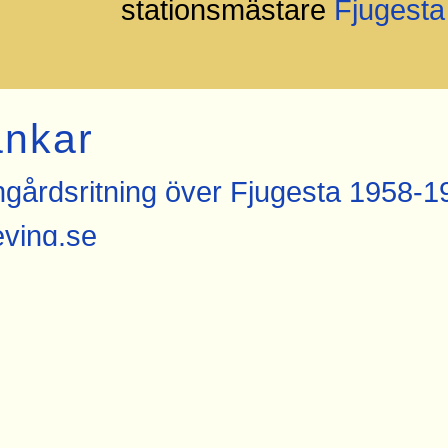
stationsmästare
Fjugesta
änkar
gårdsritning över Fjugesta 1958-1
ving.se
gårdsritning över Fjugesta från Ba
gårdsskiss över bland annat Fjuge
ving.se
der från Fjugesta hos Järnvägsmus