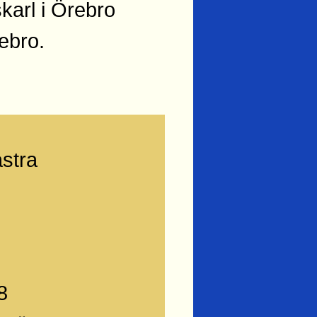
karl i Örebro
ebro.
stra
8