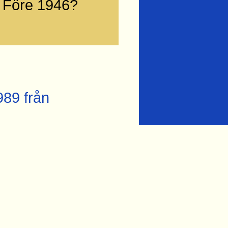
Före 1946?
989 från
ngardar.se
sta från
éet