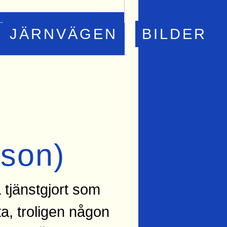
JÄRNVÄGEN
BILDER
d
son)
 tjänstgjort som
ta, troligen någon