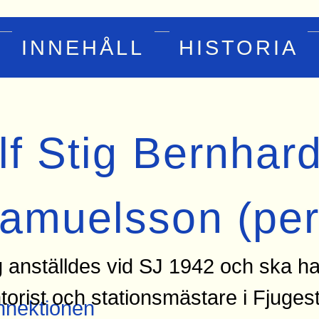
INNEHÅLL
HISTORIA
lf Stig Bernhar
amuelsson (per
g anställdes vid SJ 1942 och ska ha
torist och stationsmästare i Fjuges
nektionen