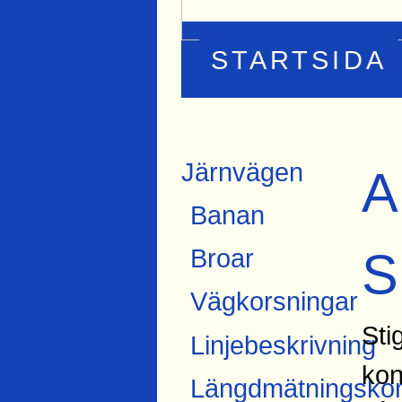
STARTSIDA
Järnvägen
A
Banan
S
Broar
Vägkorsningar
Sti
Linjebeskrivning
kon
Längdmätningskon