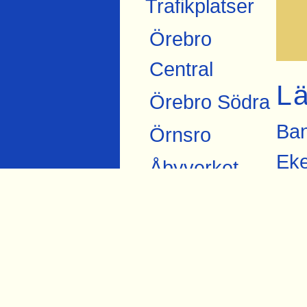
Trafikplatser
Örebro
Central
L
Örebro Södra
Ban
Örnsro
Eke
Åbyverket
Ban
Ekströms
Ban
Åby tegelbruk
Eke
Skråmsta
Bil
Bista