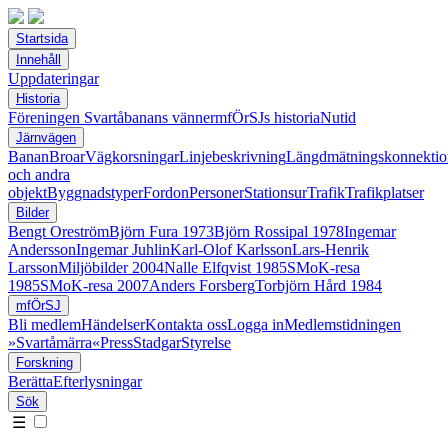
Startsida
Innehåll
Uppdateringar
Historia
Föreningen Svartåbanans vänner
mfÖrSJs historia
Nutid
Järnvägen
Banan
Broar
Vägkorsningar
Linjebeskrivning
Längdmätningskonnektio
och andra
objekt
Byggnadstyper
Fordon
Personer
Stationsur
Trafik
Trafikplatser
Bilder
Bengt Oreström
Björn Fura 1973
Björn Rossipal 1978
Ingemar
Andersson
Ingemar Juhlin
Karl-Olof Karlsson
Lars-Henrik
Larsson
Miljöbilder 2004
Nalle Elfqvist 1985
SMoK-resa
1985
SMoK-resa 2007
Anders Forsberg
Torbjörn Hård 1984
mfÖrSJ
Bli medlem
Händelser
Kontakta oss
Logga in
Medlemstidningen
»Svartåmärra«
Press
Stadgar
Styrelse
Forskning
Berätta
Efterlysningar
Sök
☰