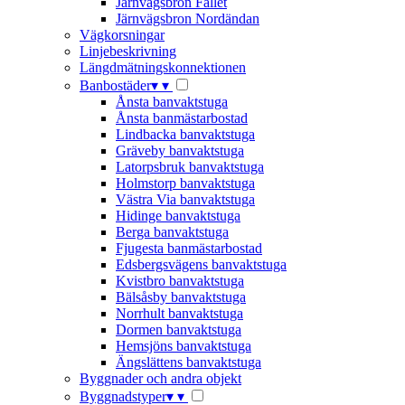
Järnvägsbron Fallet
Järnvägsbron Nordändan
Vägkorsningar
Linjebeskrivning
Längdmätningskonnektionen
Banbostäder
▾
▾
Ånsta banvaktstuga
Ånsta banmästarbostad
Lindbacka banvaktstuga
Gräveby banvaktstuga
Latorpsbruk banvaktstuga
Holmstorp banvaktstuga
Västra Via banvaktstuga
Hidinge banvaktstuga
Berga banvaktstuga
Fjugesta banmästarbostad
Edsbergsvägens banvaktstuga
Kvistbro banvaktstuga
Bälsåsby banvaktstuga
Norrhult banvaktstuga
Dormen banvaktstuga
Hemsjöns banvaktstuga
Ängslättens banvaktstuga
Byggnader och andra objekt
Byggnadstyper
▾
▾