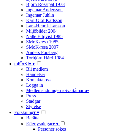
Björn Rossipal 1978
Ingemar Andersson
Ingemar Juhlin
Karl-Olof Karlsson
Lars-Henrik Larsson
Miljöbilder 2004
Nalle Elfqvist 1985
SMoK-resa 1985
SMoK-resa 2007
Anders Forsberg
Torbjörn Hård 1984
mfÖrSJ
▾
▾
Bli medlem
Händelser
Kontakta oss
Logga in
Medlemstidningen »Svartåmärra«
Press
Stadgar
Styrelse
Forskning
▾
▾
Berätta
Efterlysningar
▾
▾
Personer sökes