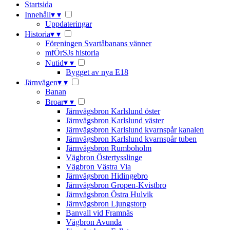
Startsida
Innehåll
▾
▾
Uppdateringar
Historia
▾
▾
Föreningen Svartåbanans vänner
mfÖrSJs historia
Nutid
▾
▾
Bygget av nya E18
Järnvägen
▾
▾
Banan
Broar
▾
▾
Järnvägsbron Karlslund öster
Järnvägsbron Karlslund väster
Järnvägsbron Karlslund kvarnspår kanalen
Järnvägsbron Karlslund kvarnspår tuben
Järnvägsbron Rumboholm
Vägbron Östertysslinge
Vägbron Västra Via
Järnvägsbron Hidingebro
Järnvägsbron Gropen-Kvistbro
Järnvägsbron Östra Hulvik
Järnvägsbron Ljungstorp
Banvall vid Framnäs
Vägbron Avunda