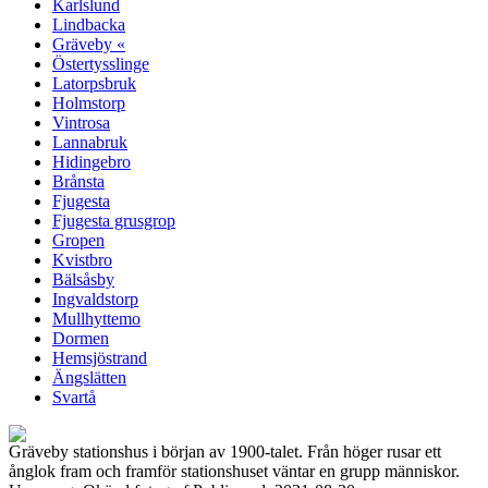
Karlslund
Lindbacka
Gräveby «
Östertysslinge
Latorpsbruk
Holmstorp
Vintrosa
Lannabruk
Hidingebro
Brånsta
Fjugesta
Fjugesta grusgrop
Gropen
Kvistbro
Bälsåsby
Ingvaldstorp
Mullhyttemo
Dormen
Hemsjöstrand
Ängslätten
Svartå
Gräveby stationshus i början av 1900-talet. Från höger rusar ett
ånglok fram och framför stationshuset väntar en grupp människor.