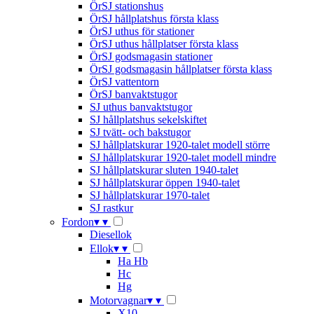
ÖrSJ stationshus
ÖrSJ hållplatshus första klass
ÖrSJ uthus för stationer
ÖrSJ uthus hållplatser första klass
ÖrSJ godsmagasin stationer
ÖrSJ godsmagasin hållplatser första klass
ÖrSJ vattentorn
ÖrSJ banvaktstugor
SJ uthus banvaktstugor
SJ hållplatshus sekelskiftet
SJ tvätt- och bakstugor
SJ hållplatskurar 1920-talet modell större
SJ hållplatskurar 1920-talet modell mindre
SJ hållplatskurar sluten 1940-talet
SJ hållplatskurar öppen 1940-talet
SJ hållplatskurar 1970-talet
SJ rastkur
Fordon
▾
▾
Diesellok
Ellok
▾
▾
Ha Hb
Hc
Hg
Motorvagnar
▾
▾
X10