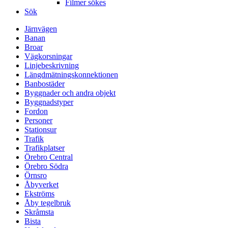
Filmer sökes
Sök
Järnvägen
Banan
Broar
Vägkorsningar
Linjebeskrivning
Längdmätningskonnektionen
Banbostäder
Byggnader och andra objekt
Byggnadstyper
Fordon
Personer
Stationsur
Trafik
Trafikplatser
Örebro Central
Örebro Södra
Örnsro
Åbyverket
Ekströms
Åby tegelbruk
Skråmsta
Bista