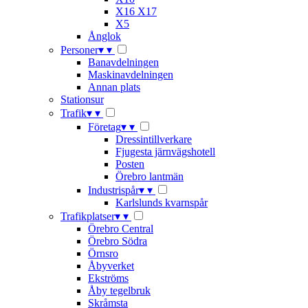
X16 X17
X5
Ånglok
Personer
▾
▾
Banavdelningen
Maskinavdelningen
Annan plats
Stationsur
Trafik
▾
▾
Företag
▾
▾
Dressintillverkare
Fjugesta järnvägshotell
Posten
Örebro lantmän
Industrispår
▾
▾
Karlslunds kvarnspår
Trafikplatser
▾
▾
Örebro Central
Örebro Södra
Örnsro
Åbyverket
Ekströms
Åby tegelbruk
Skråmsta