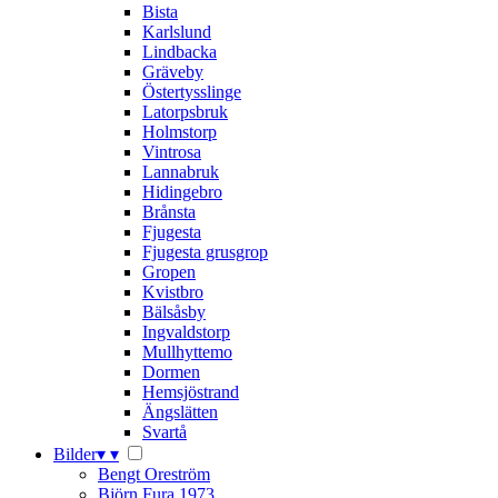
Bista
Karlslund
Lindbacka
Gräveby
Östertysslinge
Latorpsbruk
Holmstorp
Vintrosa
Lannabruk
Hidingebro
Brånsta
Fjugesta
Fjugesta grusgrop
Gropen
Kvistbro
Bälsåsby
Ingvaldstorp
Mullhyttemo
Dormen
Hemsjöstrand
Ängslätten
Svartå
Bilder
▾
▾
Bengt Oreström
Björn Fura 1973