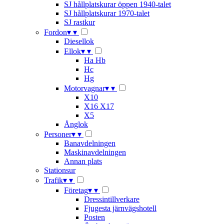
SJ hållplatskurar öppen 1940-talet
SJ hållplatskurar 1970-talet
SJ rastkur
Fordon
▾
▾
Diesellok
Ellok
▾
▾
Ha Hb
Hc
Hg
Motorvagnar
▾
▾
X10
X16 X17
X5
Ånglok
Personer
▾
▾
Banavdelningen
Maskinavdelningen
Annan plats
Stationsur
Trafik
▾
▾
Företag
▾
▾
Dressintillverkare
Fjugesta järnvägshotell
Posten