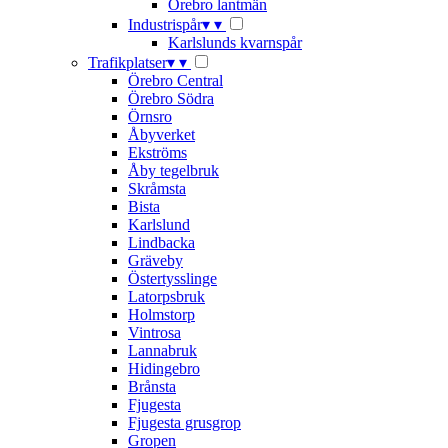
Örebro lantmän
Industrispår
▾
▾
Karlslunds kvarnspår
Trafikplatser
▾
▾
Örebro Central
Örebro Södra
Örnsro
Åbyverket
Ekströms
Åby tegelbruk
Skråmsta
Bista
Karlslund
Lindbacka
Gräveby
Östertysslinge
Latorpsbruk
Holmstorp
Vintrosa
Lannabruk
Hidingebro
Brånsta
Fjugesta
Fjugesta grusgrop
Gropen