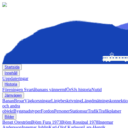
Startsida
Innehåll
Uppdateringar
Historia
Föreningen Svartåbanans vänner
mfÖrSJs historia
Nutid
Järnvägen
Banan
Broar
Vägkorsningar
Linjebeskrivning
Längdmätningskonnektio
och andra
objekt
Byggnadstyper
Fordon
Personer
Stationsur
Trafik
Trafikplatser
Bilder
Bengt Oreström
Björn Fura 1973
Björn Rossipal 1978
Ingemar
Andersson
Ingemar Juhlin
Karl-Olof Karlsson
Lars-Henrik