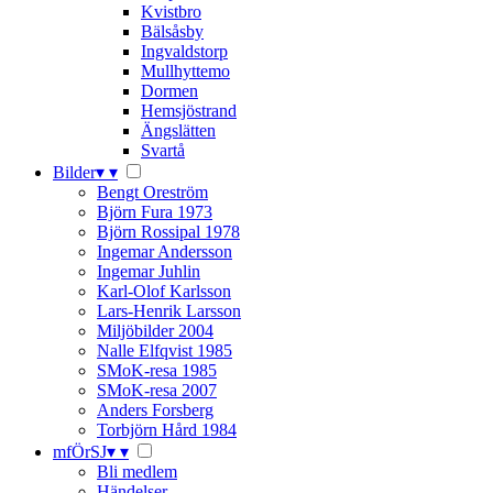
Kvistbro
Bälsåsby
Ingvaldstorp
Mullhyttemo
Dormen
Hemsjöstrand
Ängslätten
Svartå
Bilder
▾
▾
Bengt Oreström
Björn Fura 1973
Björn Rossipal 1978
Ingemar Andersson
Ingemar Juhlin
Karl-Olof Karlsson
Lars-Henrik Larsson
Miljöbilder 2004
Nalle Elfqvist 1985
SMoK-resa 1985
SMoK-resa 2007
Anders Forsberg
Torbjörn Hård 1984
mfÖrSJ
▾
▾
Bli medlem
Händelser