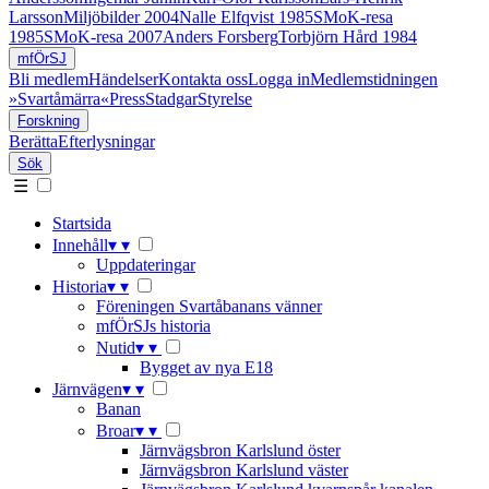
Larsson
Miljöbilder 2004
Nalle Elfqvist 1985
SMoK-resa
1985
SMoK-resa 2007
Anders Forsberg
Torbjörn Hård 1984
mfÖrSJ
Bli medlem
Händelser
Kontakta oss
Logga in
Medlemstidningen
»Svartåmärra«
Press
Stadgar
Styrelse
Forskning
Berätta
Efterlysningar
Sök
☰
Startsida
Innehåll
▾
▾
Uppdateringar
Historia
▾
▾
Föreningen Svartåbanans vänner
mfÖrSJs historia
Nutid
▾
▾
Bygget av nya E18
Järnvägen
▾
▾
Banan
Broar
▾
▾
Järnvägsbron Karlslund öster
Järnvägsbron Karlslund väster