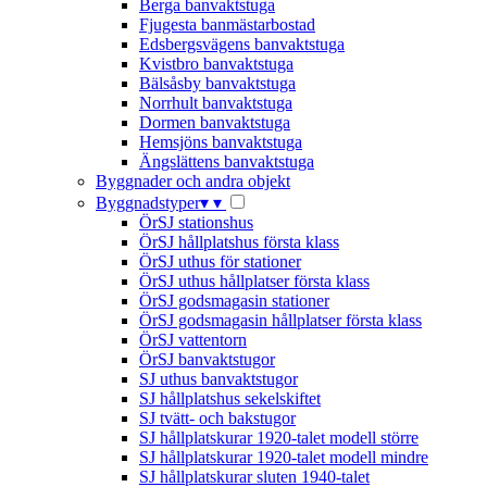
Berga banvaktstuga
Fjugesta banmästarbostad
Edsbergsvägens banvaktstuga
Kvistbro banvaktstuga
Bälsåsby banvaktstuga
Norrhult banvaktstuga
Dormen banvaktstuga
Hemsjöns banvaktstuga
Ängslättens banvaktstuga
Byggnader och andra objekt
Byggnadstyper
▾
▾
ÖrSJ stationshus
ÖrSJ hållplatshus första klass
ÖrSJ uthus för stationer
ÖrSJ uthus hållplatser första klass
ÖrSJ godsmagasin stationer
ÖrSJ godsmagasin hållplatser första klass
ÖrSJ vattentorn
ÖrSJ banvaktstugor
SJ uthus banvaktstugor
SJ hållplatshus sekelskiftet
SJ tvätt- och bakstugor
SJ hållplatskurar 1920-talet modell större
SJ hållplatskurar 1920-talet modell mindre
SJ hållplatskurar sluten 1940-talet