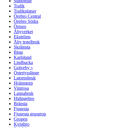
Stationsur
Trafik
Trafikplatser
Örebro Central
Örebro Södra
Örnsro
Åbyverket
Ekströms
Åby tegelbruk
Skråmsta
Bista
Karlslund
Lindbacka
Gräveby «
Östertysslinge
Latorpsbruk
Holmstorp
Vintrosa
Lannabruk
Hidingebro
Brånsta
Fjugesta
Fjugesta grusgrop
Gropen
Kvistbro