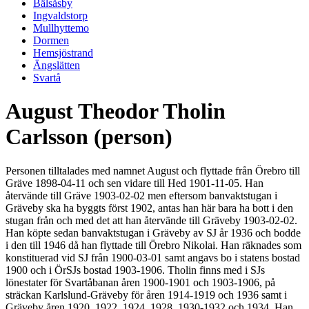
Bälsåsby
Ingvaldstorp
Mullhyttemo
Dormen
Hemsjöstrand
Ängslätten
Svartå
August Theodor Tholin
Carlsson (person)
Personen tilltalades med namnet August och flyttade från Örebro till
Gräve 1898-04-11 och sen vidare till Hed 1901-11-05. Han
återvände till Gräve 1903-02-02 men eftersom banvaktstugan i
Gräveby ska ha byggts först 1902, antas han här bara ha bott i den
stugan från och med det att han återvände till Gräveby 1903-02-02.
Han köpte sedan banvaktstugan i Gräveby av SJ år 1936 och bodde
i den till 1946 då han flyttade till Örebro Nikolai. Han räknades som
konstituerad vid SJ från 1900-03-01 samt angavs bo i statens bostad
1900 och i ÖrSJs bostad 1903-1906. Tholin finns med i SJs
lönestater för Svartåbanan åren 1900-1901 och 1903-1906, på
sträckan Karlslund-Gräveby för åren 1914-1919 och 1936 samt i
Gräveby åren 1920, 1922, 1924, 1928, 1930-1932 och 1934. Han