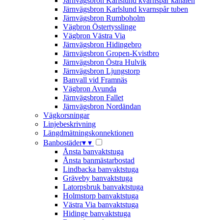
Järnvägsbron Karlslund kvarnspår kanalen
Järnvägsbron Karlslund kvarnspår tuben
Järnvägsbron Rumboholm
Vägbron Östertysslinge
Vägbron Västra Via
Järnvägsbron Hidingebro
Järnvägsbron Gropen-Kvistbro
Järnvägsbron Östra Hulvik
Järnvägsbron Ljungstorp
Banvall vid Framnäs
Vägbron Avunda
Järnvägsbron Fallet
Järnvägsbron Nordändan
Vägkorsningar
Linjebeskrivning
Längdmätningskonnektionen
Banbostäder
▾
▾
Ånsta banvaktstuga
Ånsta banmästarbostad
Lindbacka banvaktstuga
Gräveby banvaktstuga
Latorpsbruk banvaktstuga
Holmstorp banvaktstuga
Västra Via banvaktstuga
Hidinge banvaktstuga