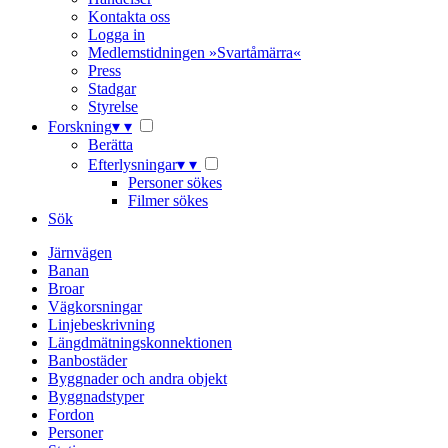
Kontakta oss
Logga in
Medlemstidningen »Svartåmärra«
Press
Stadgar
Styrelse
Forskning
▾
▾
Berätta
Efterlysningar
▾
▾
Personer sökes
Filmer sökes
Sök
Järnvägen
Banan
Broar
Vägkorsningar
Linjebeskrivning
Längdmätningskonnektionen
Banbostäder
Byggnader och andra objekt
Byggnadstyper
Fordon
Personer