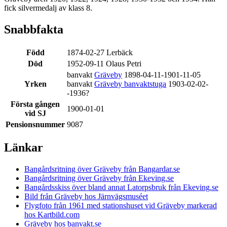
fick silvermedalj av klass 8.
Snabbfakta
Född
1874-02-27 Lerbäck
Död
1952-09-11 Olaus Petri
banvakt
Gräveby
1898-04-11-1901-11-05
Yrken
banvakt
Gräveby banvaktstuga
1903-02-02-
-1936?
Första gången
1900-01-01
vid SJ
Pensionsnummer
9087
Länkar
Bangårdsritning över Gräveby från Bangardar.se
Bangårdsritning över Gräveby från Ekeving.se
Bangårdsskiss över bland annat Latorpsbruk från Ekeving.se
Bild från Gräveby hos Järnvägsmuséet
Flygfoto från 1961 med stationshuset vid Gräveby markerad
hos Kartbild.com
Gräveby hos banvakt.se