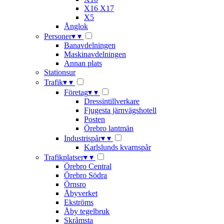
X16 X17
X5
Ånglok
Personer
▾
▾
Banavdelningen
Maskinavdelningen
Annan plats
Stationsur
Trafik
▾
▾
Företag
▾
▾
Dressintillverkare
Fjugesta järnvägshotell
Posten
Örebro lantmän
Industrispår
▾
▾
Karlslunds kvarnspår
Trafikplatser
▾
▾
Örebro Central
Örebro Södra
Örnsro
Åbyverket
Ekströms
Åby tegelbruk
Skråmsta