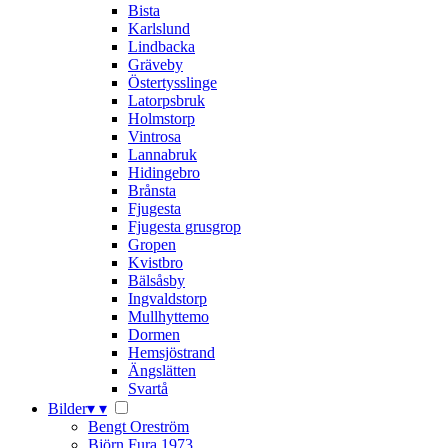
Bista
Karlslund
Lindbacka
Gräveby
Östertysslinge
Latorpsbruk
Holmstorp
Vintrosa
Lannabruk
Hidingebro
Brånsta
Fjugesta
Fjugesta grusgrop
Gropen
Kvistbro
Bälsåsby
Ingvaldstorp
Mullhyttemo
Dormen
Hemsjöstrand
Ängslätten
Svartå
Bilder
▾
▾
Bengt Oreström
Björn Fura 1973