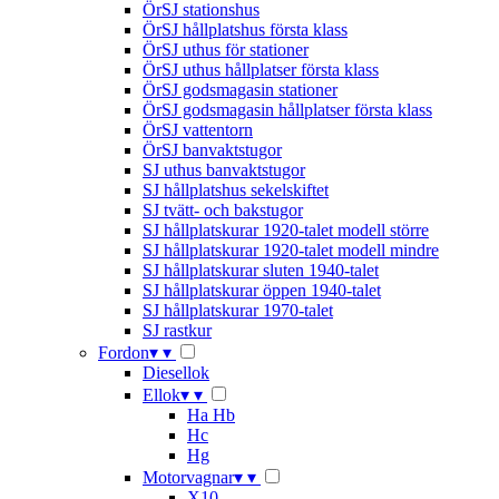
ÖrSJ stationshus
ÖrSJ hållplatshus första klass
ÖrSJ uthus för stationer
ÖrSJ uthus hållplatser första klass
ÖrSJ godsmagasin stationer
ÖrSJ godsmagasin hållplatser första klass
ÖrSJ vattentorn
ÖrSJ banvaktstugor
SJ uthus banvaktstugor
SJ hållplatshus sekelskiftet
SJ tvätt- och bakstugor
SJ hållplatskurar 1920-talet modell större
SJ hållplatskurar 1920-talet modell mindre
SJ hållplatskurar sluten 1940-talet
SJ hållplatskurar öppen 1940-talet
SJ hållplatskurar 1970-talet
SJ rastkur
Fordon
▾
▾
Diesellok
Ellok
▾
▾
Ha Hb
Hc
Hg
Motorvagnar
▾
▾
X10