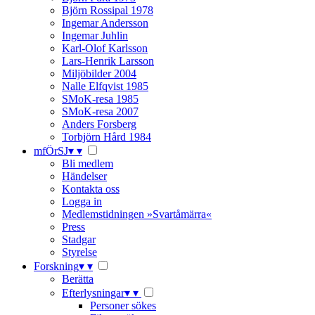
Björn Rossipal 1978
Ingemar Andersson
Ingemar Juhlin
Karl-Olof Karlsson
Lars-Henrik Larsson
Miljöbilder 2004
Nalle Elfqvist 1985
SMoK-resa 1985
SMoK-resa 2007
Anders Forsberg
Torbjörn Hård 1984
mfÖrSJ
▾
▾
Bli medlem
Händelser
Kontakta oss
Logga in
Medlemstidningen »Svartåmärra«
Press
Stadgar
Styrelse
Forskning
▾
▾
Berätta
Efterlysningar
▾
▾
Personer sökes