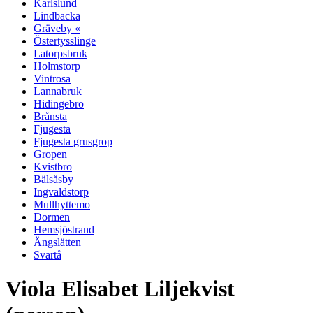
Karlslund
Lindbacka
Gräveby «
Östertysslinge
Latorpsbruk
Holmstorp
Vintrosa
Lannabruk
Hidingebro
Brånsta
Fjugesta
Fjugesta grusgrop
Gropen
Kvistbro
Bälsåsby
Ingvaldstorp
Mullhyttemo
Dormen
Hemsjöstrand
Ängslätten
Svartå
Viola Elisabet Liljekvist