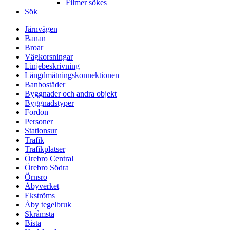
Filmer sökes
Sök
Järnvägen
Banan
Broar
Vägkorsningar
Linjebeskrivning
Längdmätningskonnektionen
Banbostäder
Byggnader och andra objekt
Byggnadstyper
Fordon
Personer
Stationsur
Trafik
Trafikplatser
Örebro Central
Örebro Södra
Örnsro
Åbyverket
Ekströms
Åby tegelbruk
Skråmsta
Bista