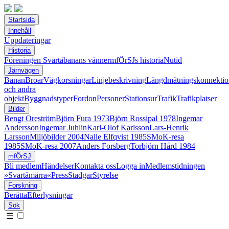
Startsida
Innehåll
Uppdateringar
Historia
Föreningen Svartåbanans vänner
mfÖrSJs historia
Nutid
Järnvägen
Banan
Broar
Vägkorsningar
Linjebeskrivning
Längdmätningskonnektio
och andra
objekt
Byggnadstyper
Fordon
Personer
Stationsur
Trafik
Trafikplatser
Bilder
Bengt Oreström
Björn Fura 1973
Björn Rossipal 1978
Ingemar
Andersson
Ingemar Juhlin
Karl-Olof Karlsson
Lars-Henrik
Larsson
Miljöbilder 2004
Nalle Elfqvist 1985
SMoK-resa
1985
SMoK-resa 2007
Anders Forsberg
Torbjörn Hård 1984
mfÖrSJ
Bli medlem
Händelser
Kontakta oss
Logga in
Medlemstidningen
»Svartåmärra«
Press
Stadgar
Styrelse
Forskning
Berätta
Efterlysningar
Sök
☰