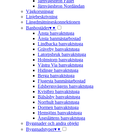
Järnvägsbron Fallet
Järnvägsbron Nordändan
Vägkorsningar
Linjebeskrivning
Längdmätningskonnektionen
Banbostäder
▾
▾
Ånsta banvaktstuga
Ånsta banmästarbostad
Lindbacka banvaktstuga
Gräveby banvaktstuga
Latorpsbruk banvaktstuga
Holmstorp banvaktstuga
Västra Via banvaktstuga
Hidinge banvaktstuga
Berga banvaktstuga
Fjugesta banmästarbostad
Edsbergsvägens banvaktstuga
Kvistbro banvaktstuga
Bälsåsby banvaktstuga
Norrhult banvaktstuga
Dormen banvaktstuga
Hemsjöns banvaktstuga
Ängslättens banvaktstuga
Byggnader och andra objekt
Byggnadstyper
▾
▾