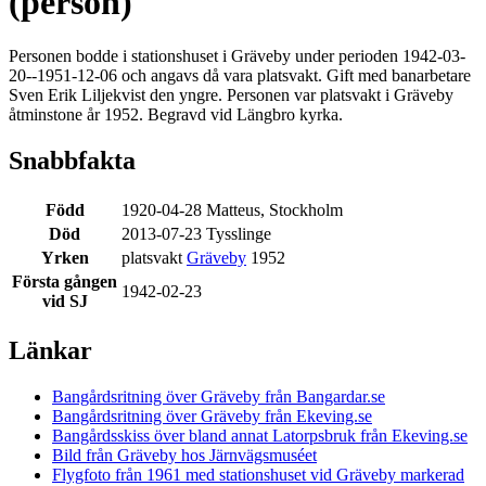
(person)
Personen bodde i stationshuset i Gräveby under perioden 1942-03-
20--1951-12-06 och angavs då vara platsvakt. Gift med banarbetare
Sven Erik Liljekvist den yngre. Personen var platsvakt i Gräveby
åtminstone år 1952. Begravd vid Längbro kyrka.
Snabbfakta
Född
1920-04-28 Matteus, Stockholm
Död
2013-07-23 Tysslinge
Yrken
platsvakt
Gräveby
1952
Första gången
1942-02-23
vid SJ
Länkar
Bangårdsritning över Gräveby från Bangardar.se
Bangårdsritning över Gräveby från Ekeving.se
Bangårdsskiss över bland annat Latorpsbruk från Ekeving.se
Bild från Gräveby hos Järnvägsmuséet
Flygfoto från 1961 med stationshuset vid Gräveby markerad