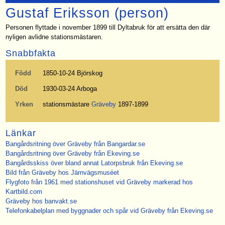
Gustaf Eriksson (person)
Personen flyttade i november 1899 till Dyltabruk för att ersätta den där
nyligen avlidne stationsmästaren.
Snabbfakta
Född
1850-10-24 Björskog
Död
1930-03-24 Arboga
Yrken
stationsmästare
Gräveby
1897-1899
Länkar
Bangårdsritning över Gräveby från Bangardar.se
Bangårdsritning över Gräveby från Ekeving.se
Bangårdsskiss över bland annat Latorpsbruk från Ekeving.se
Bild från Gräveby hos Järnvägsmuséet
Flygfoto från 1961 med stationshuset vid Gräveby markerad hos
Kartbild.com
Gräveby hos banvakt.se
Telefonkabelplan med byggnader och spår vid Gräveby från Ekeving.se