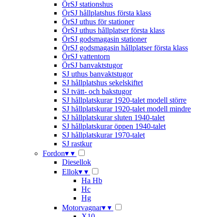
ÖrSJ stationshus
ÖrSJ hållplatshus första klass
ÖrSJ uthus för stationer
ÖrSJ uthus hållplatser första klass
ÖrSJ godsmagasin stationer
ÖrSJ godsmagasin hållplatser första klass
ÖrSJ vattentorn
ÖrSJ banvaktstugor
SJ uthus banvaktstugor
SJ hållplatshus sekelskiftet
SJ tvätt- och bakstugor
SJ hållplatskurar 1920-talet modell större
SJ hållplatskurar 1920-talet modell mindre
SJ hållplatskurar sluten 1940-talet
SJ hållplatskurar öppen 1940-talet
SJ hållplatskurar 1970-talet
SJ rastkur
Fordon
▾
▾
Diesellok
Ellok
▾
▾
Ha Hb
Hc
Hg
Motorvagnar
▾
▾
X10