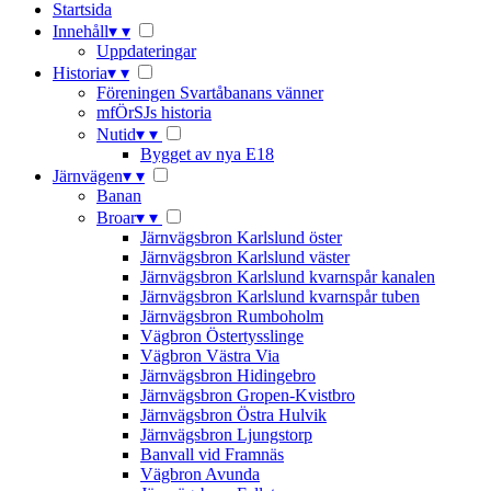
Startsida
Innehåll
▾
▾
Uppdateringar
Historia
▾
▾
Föreningen Svartåbanans vänner
mfÖrSJs historia
Nutid
▾
▾
Bygget av nya E18
Järnvägen
▾
▾
Banan
Broar
▾
▾
Järnvägsbron Karlslund öster
Järnvägsbron Karlslund väster
Järnvägsbron Karlslund kvarnspår kanalen
Järnvägsbron Karlslund kvarnspår tuben
Järnvägsbron Rumboholm
Vägbron Östertysslinge
Vägbron Västra Via
Järnvägsbron Hidingebro
Järnvägsbron Gropen-Kvistbro
Järnvägsbron Östra Hulvik
Järnvägsbron Ljungstorp
Banvall vid Framnäs
Vägbron Avunda