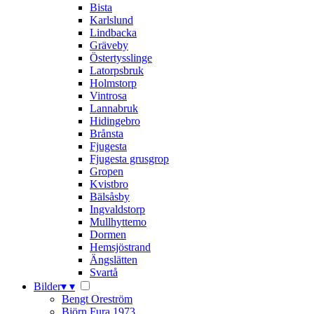
Bista
Karlslund
Lindbacka
Gräveby
Östertysslinge
Latorpsbruk
Holmstorp
Vintrosa
Lannabruk
Hidingebro
Brånsta
Fjugesta
Fjugesta grusgrop
Gropen
Kvistbro
Bälsåsby
Ingvaldstorp
Mullhyttemo
Dormen
Hemsjöstrand
Ängslätten
Svartå
Bilder
▾
▾
Bengt Oreström
Björn Fura 1973