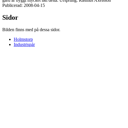
gård är byggt mycket likt detta. Ursprung: Rasmus Axelsson
Publicerad: 2008-04-15
Sidor
Bilden finns med på dessa sidor.
Holmstorp
Industrispår