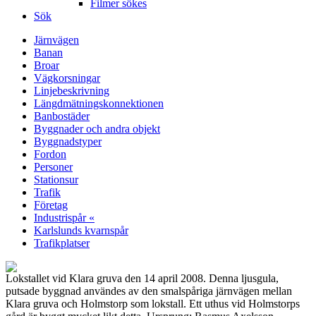
Filmer sökes
Sök
Järnvägen
Banan
Broar
Vägkorsningar
Linjebeskrivning
Längdmätningskonnektionen
Banbostäder
Byggnader och andra objekt
Byggnadstyper
Fordon
Personer
Stationsur
Trafik
Företag
Industrispår «
Karlslunds kvarnspår
Trafikplatser
Lokstallet vid Klara gruva den 14 april 2008. Denna ljusgula,
putsade byggnad användes av den smalspåriga järnvägen mellan
Klara gruva och Holmstorp som lokstall. Ett uthus vid Holmstorps