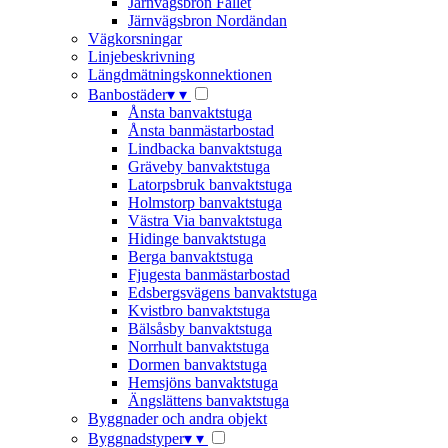
Järnvägsbron Fallet
Järnvägsbron Nordändan
Vägkorsningar
Linjebeskrivning
Längdmätningskonnektionen
Banbostäder
▾
▾
Ånsta banvaktstuga
Ånsta banmästarbostad
Lindbacka banvaktstuga
Gräveby banvaktstuga
Latorpsbruk banvaktstuga
Holmstorp banvaktstuga
Västra Via banvaktstuga
Hidinge banvaktstuga
Berga banvaktstuga
Fjugesta banmästarbostad
Edsbergsvägens banvaktstuga
Kvistbro banvaktstuga
Bälsåsby banvaktstuga
Norrhult banvaktstuga
Dormen banvaktstuga
Hemsjöns banvaktstuga
Ängslättens banvaktstuga
Byggnader och andra objekt
Byggnadstyper
▾
▾