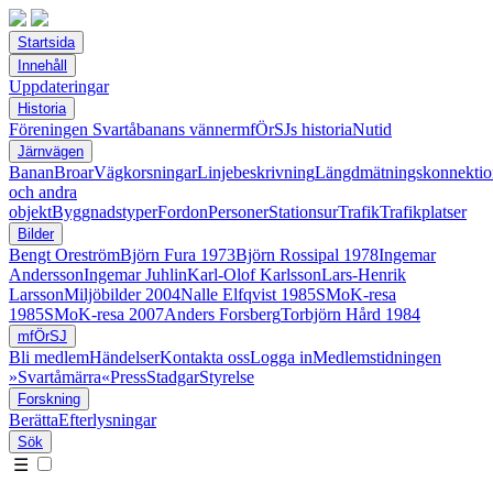
Startsida
Innehåll
Uppdateringar
Historia
Föreningen Svartåbanans vänner
mfÖrSJs historia
Nutid
Järnvägen
Banan
Broar
Vägkorsningar
Linjebeskrivning
Längdmätningskonnektio
och andra
objekt
Byggnadstyper
Fordon
Personer
Stationsur
Trafik
Trafikplatser
Bilder
Bengt Oreström
Björn Fura 1973
Björn Rossipal 1978
Ingemar
Andersson
Ingemar Juhlin
Karl-Olof Karlsson
Lars-Henrik
Larsson
Miljöbilder 2004
Nalle Elfqvist 1985
SMoK-resa
1985
SMoK-resa 2007
Anders Forsberg
Torbjörn Hård 1984
mfÖrSJ
Bli medlem
Händelser
Kontakta oss
Logga in
Medlemstidningen
»Svartåmärra«
Press
Stadgar
Styrelse
Forskning
Berätta
Efterlysningar
Sök
☰