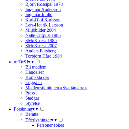
Björn Rossipal 1978
Ingemar Andersson
Ingemar Juhlin
Karl-Olof Karlsson
Lars-Henrik Larsson
Miljöbilder 2004
Nalle Elfqvist 1985
SMoK-resa 1985
SMoK-resa 2007
Anders Forsberg
Torbjörn Hård 1984
mfÖrSJ
▾
▾
Bli medlem
Händelser
Kontakta oss
Logga in
Medlemstidningen »Svartåmärra«
Press
Stadgar
Styrelse
Forskning
▾
▾
Berätta
Efterlysningar
▾
▾
Personer sökes