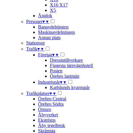
X16 X17
X5
Ånglok
Personer
▾
▾
Banavdelningen
Maskinavdelningen
Annan plats
Stationsur
Trafik
▾
▾
Företag
▾
▾
Dressintillverkare
Fjugesta järnvägshotell
Posten
Örebro lantmän
Industrispår
▾
▾
Karlslunds kvarnspår
Trafikplatser
▾
▾
Örebro Central
Örebro Södra
Örnsro
Åbyverket
Ekströms
Åby tegelbruk
Skråmsta