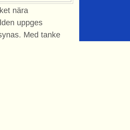
uket nära
ilden uppges
 synas. Med tanke
r hand och till sin
Ursprung: mfÖrSJs