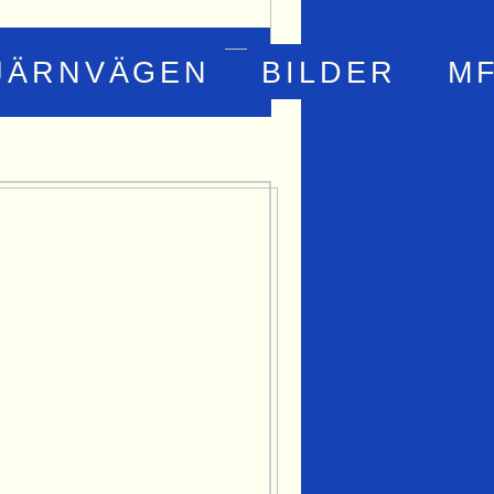
JÄRNVÄGEN
BILDER
M