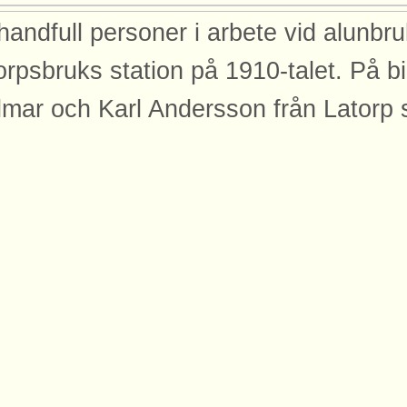
handfull personer i arbete vid alunbr
orpsbruks station på 1910-talet. På b
lmar och Karl Andersson från Latorp
redskapen tycks arbetet ha bedrivits fö
lp hade de en spårgående tippvagn. 
ling Publicerad: 2021-09-29
dor
den finns med på dessa sidor.
ustrispår