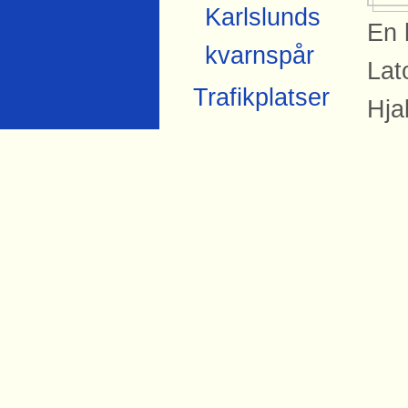
Karlslunds
En 
kvarnspår
Lat
Trafikplatser
Hja
på 
hjä
sam
Si
Bil
Ind