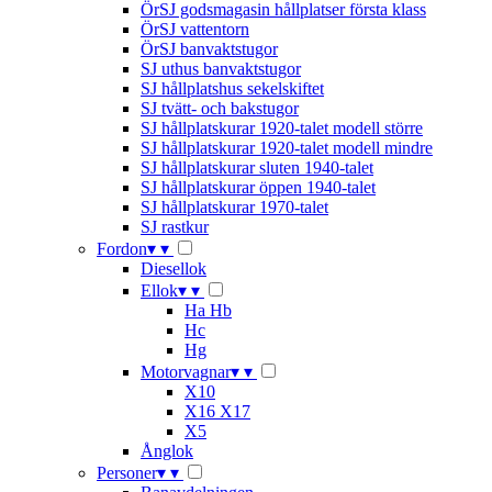
ÖrSJ godsmagasin hållplatser första klass
ÖrSJ vattentorn
ÖrSJ banvaktstugor
SJ uthus banvaktstugor
SJ hållplatshus sekelskiftet
SJ tvätt- och bakstugor
SJ hållplatskurar 1920-talet modell större
SJ hållplatskurar 1920-talet modell mindre
SJ hållplatskurar sluten 1940-talet
SJ hållplatskurar öppen 1940-talet
SJ hållplatskurar 1970-talet
SJ rastkur
Fordon
▾
▾
Diesellok
Ellok
▾
▾
Ha Hb
Hc
Hg
Motorvagnar
▾
▾
X10
X16 X17
X5
Ånglok
Personer
▾
▾