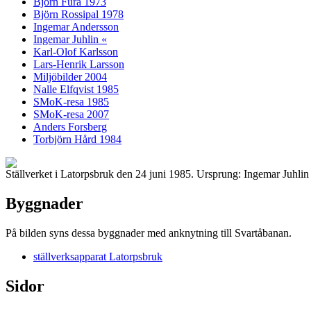
Björn Fura 1973
Björn Rossipal 1978
Ingemar Andersson
Ingemar Juhlin «
Karl-Olof Karlsson
Lars-Henrik Larsson
Miljöbilder 2004
Nalle Elfqvist 1985
SMoK-resa 1985
SMoK-resa 2007
Anders Forsberg
Torbjörn Hård 1984
Ställverket i Latorpsbruk den 24 juni 1985. Ursprung: Ingemar Juhli
Byggnader
På bilden syns dessa byggnader med anknytning till Svartåbanan.
ställverksapparat Latorpsbruk
Sidor