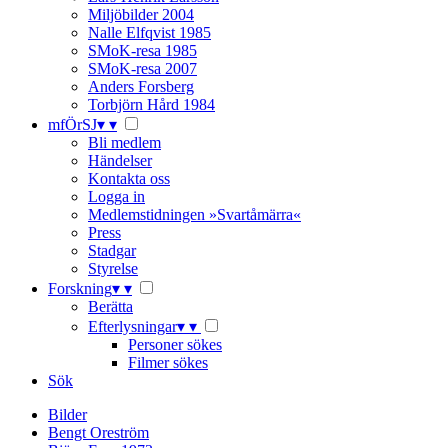
Miljöbilder 2004
Nalle Elfqvist 1985
SMoK-resa 1985
SMoK-resa 2007
Anders Forsberg
Torbjörn Hård 1984
mfÖrSJ
▾
▾
Bli medlem
Händelser
Kontakta oss
Logga in
Medlemstidningen »Svartåmärra«
Press
Stadgar
Styrelse
Forskning
▾
▾
Berätta
Efterlysningar
▾
▾
Personer sökes
Filmer sökes
Sök
Bilder
Bengt Oreström