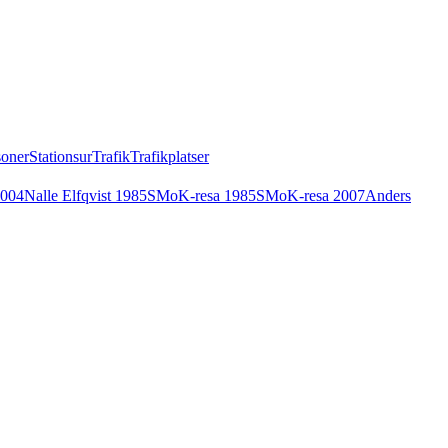
soner
Stationsur
Trafik
Trafikplatser
2004
Nalle Elfqvist 1985
SMoK-resa 1985
SMoK-resa 2007
Anders