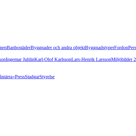
nen
Banbostäder
Byggnader och andra objekt
Byggnadstyper
Fordon
Per
son
Ingemar Juhlin
Karl-Olof Karlsson
Lars-Henrik Larsson
Miljöbilder 
åmärra«
Press
Stadgar
Styrelse