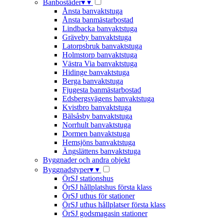
Banbostäder
▾
▾
Ånsta banvaktstuga
Ånsta banmästarbostad
Lindbacka banvaktstuga
Gräveby banvaktstuga
Latorpsbruk banvaktstuga
Holmstorp banvaktstuga
Västra Via banvaktstuga
Hidinge banvaktstuga
Berga banvaktstuga
Fjugesta banmästarbostad
Edsbergsvägens banvaktstuga
Kvistbro banvaktstuga
Bälsåsby banvaktstuga
Norrhult banvaktstuga
Dormen banvaktstuga
Hemsjöns banvaktstuga
Ängslättens banvaktstuga
Byggnader och andra objekt
Byggnadstyper
▾
▾
ÖrSJ stationshus
ÖrSJ hållplatshus första klass
ÖrSJ uthus för stationer
ÖrSJ uthus hållplatser första klass
ÖrSJ godsmagasin stationer