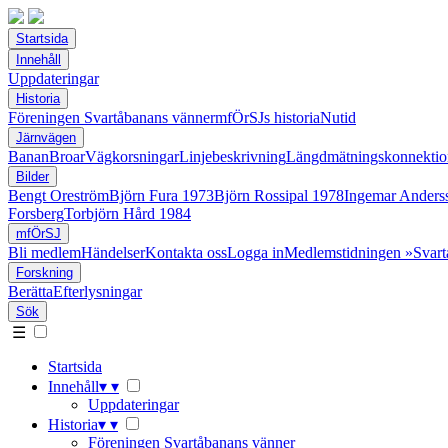
Startsida
Innehåll
Uppdateringar
Historia
Föreningen Svartåbanans vänner
mfÖrSJs historia
Nutid
Järnvägen
Banan
Broar
Vägkorsningar
Linjebeskrivning
Längdmätningskonnektio
Bilder
Bengt Oreström
Björn Fura 1973
Björn Rossipal 1978
Ingemar Anders
Forsberg
Torbjörn Hård 1984
mfÖrSJ
Bli medlem
Händelser
Kontakta oss
Logga in
Medlemstidningen »Svart
Forskning
Berätta
Efterlysningar
Sök
☰
Startsida
Innehåll
▾
▾
Uppdateringar
Historia
▾
▾
Föreningen Svartåbanans vänner