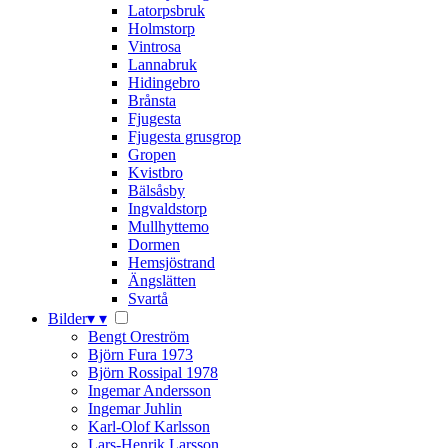
Latorpsbruk
Holmstorp
Vintrosa
Lannabruk
Hidingebro
Brånsta
Fjugesta
Fjugesta grusgrop
Gropen
Kvistbro
Bälsåsby
Ingvaldstorp
Mullhyttemo
Dormen
Hemsjöstrand
Ängslätten
Svartå
Bilder
▾
▾
Bengt Oreström
Björn Fura 1973
Björn Rossipal 1978
Ingemar Andersson
Ingemar Juhlin
Karl-Olof Karlsson
Lars-Henrik Larsson