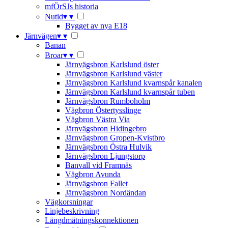
mfÖrSJs historia
Nutid
▾
▾
Bygget av nya E18
Järnvägen
▾
▾
Banan
Broar
▾
▾
Järnvägsbron Karlslund öster
Järnvägsbron Karlslund väster
Järnvägsbron Karlslund kvarnspår kanalen
Järnvägsbron Karlslund kvarnspår tuben
Järnvägsbron Rumboholm
Vägbron Östertysslinge
Vägbron Västra Via
Järnvägsbron Hidingebro
Järnvägsbron Gropen-Kvistbro
Järnvägsbron Östra Hulvik
Järnvägsbron Ljungstorp
Banvall vid Framnäs
Vägbron Avunda
Järnvägsbron Fallet
Järnvägsbron Nordändan
Vägkorsningar
Linjebeskrivning
Längdmätningskonnektionen