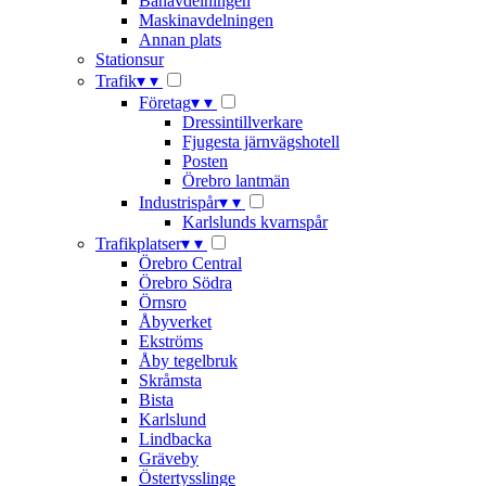
Banavdelningen
Maskinavdelningen
Annan plats
Stationsur
Trafik
▾
▾
Företag
▾
▾
Dressintillverkare
Fjugesta järnvägshotell
Posten
Örebro lantmän
Industrispår
▾
▾
Karlslunds kvarnspår
Trafikplatser
▾
▾
Örebro Central
Örebro Södra
Örnsro
Åbyverket
Ekströms
Åby tegelbruk
Skråmsta
Bista
Karlslund
Lindbacka
Gräveby
Östertysslinge