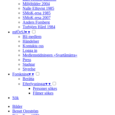
Miljöbilder 2004
Nalle Elfqvist 1985
SMoK-resa 1985
SMoK-resa 2007
Anders Forsberg
Torbjörn Hård 1984
mfÖrSJ
▾
▾
Bli medlem
Händelser
Kontakta oss
Logga in
Medlemstidningen »Svartåmärra«
Press
Stadgar
Styrelse
Forskning
▾
▾
Berätta
Efterlysningar
▾
▾
Personer sökes
Filmer sökes
Sök
Bilder
Bengt Oreström