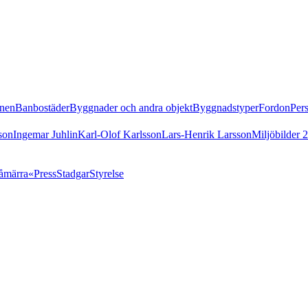
nen
Banbostäder
Byggnader och andra objekt
Byggnadstyper
Fordon
Per
son
Ingemar Juhlin
Karl-Olof Karlsson
Lars-Henrik Larsson
Miljöbilder 
åmärra«
Press
Stadgar
Styrelse