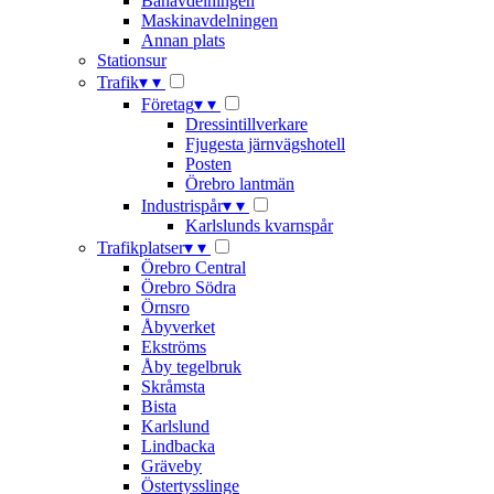
Banavdelningen
Maskinavdelningen
Annan plats
Stationsur
Trafik
▾
▾
Företag
▾
▾
Dressintillverkare
Fjugesta järnvägshotell
Posten
Örebro lantmän
Industrispår
▾
▾
Karlslunds kvarnspår
Trafikplatser
▾
▾
Örebro Central
Örebro Södra
Örnsro
Åbyverket
Ekströms
Åby tegelbruk
Skråmsta
Bista
Karlslund
Lindbacka
Gräveby
Östertysslinge