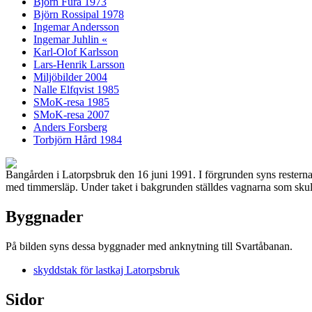
Björn Fura 1973
Björn Rossipal 1978
Ingemar Andersson
Ingemar Juhlin «
Karl-Olof Karlsson
Lars-Henrik Larsson
Miljöbilder 2004
Nalle Elfqvist 1985
SMoK-resa 1985
SMoK-resa 2007
Anders Forsberg
Torbjörn Hård 1984
Bangården i Latorpsbruk den 16 juni 1991. I förgrunden syns resterna a
med timmersläp. Under taket i bakgrunden ställdes vagnarna som skulle
Byggnader
På bilden syns dessa byggnader med anknytning till Svartåbanan.
skyddstak för lastkaj Latorpsbruk
Sidor