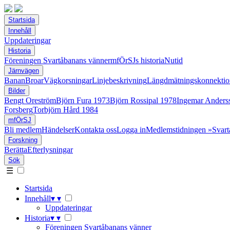
Startsida
Innehåll
Uppdateringar
Historia
Föreningen Svartåbanans vänner
mfÖrSJs historia
Nutid
Järnvägen
Banan
Broar
Vägkorsningar
Linjebeskrivning
Längdmätningskonnektio
Bilder
Bengt Oreström
Björn Fura 1973
Björn Rossipal 1978
Ingemar Anders
Forsberg
Torbjörn Hård 1984
mfÖrSJ
Bli medlem
Händelser
Kontakta oss
Logga in
Medlemstidningen »Svart
Forskning
Berätta
Efterlysningar
Sök
☰
Startsida
Innehåll
▾
▾
Uppdateringar
Historia
▾
▾
Föreningen Svartåbanans vänner