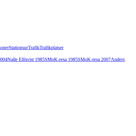
soner
Stationsur
Trafik
Trafikplatser
2004
Nalle Elfqvist 1985
SMoK-resa 1985
SMoK-resa 2007
Anders