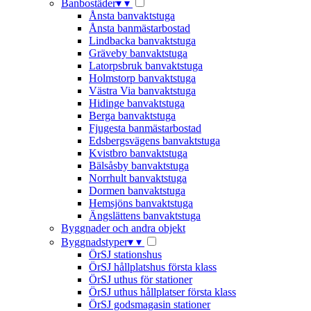
Banbostäder
▾
▾
Ånsta banvaktstuga
Ånsta banmästarbostad
Lindbacka banvaktstuga
Gräveby banvaktstuga
Latorpsbruk banvaktstuga
Holmstorp banvaktstuga
Västra Via banvaktstuga
Hidinge banvaktstuga
Berga banvaktstuga
Fjugesta banmästarbostad
Edsbergsvägens banvaktstuga
Kvistbro banvaktstuga
Bälsåsby banvaktstuga
Norrhult banvaktstuga
Dormen banvaktstuga
Hemsjöns banvaktstuga
Ängslättens banvaktstuga
Byggnader och andra objekt
Byggnadstyper
▾
▾
ÖrSJ stationshus
ÖrSJ hållplatshus första klass
ÖrSJ uthus för stationer
ÖrSJ uthus hållplatser första klass
ÖrSJ godsmagasin stationer