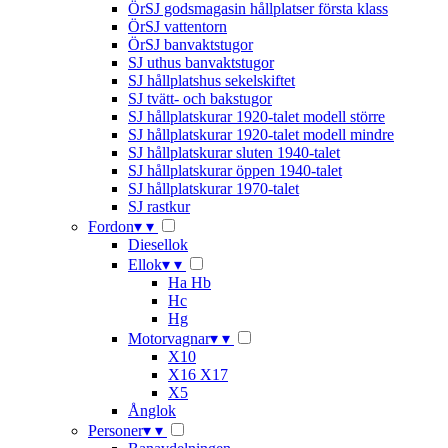
ÖrSJ godsmagasin hållplatser första klass
ÖrSJ vattentorn
ÖrSJ banvaktstugor
SJ uthus banvaktstugor
SJ hållplatshus sekelskiftet
SJ tvätt- och bakstugor
SJ hållplatskurar 1920-talet modell större
SJ hållplatskurar 1920-talet modell mindre
SJ hållplatskurar sluten 1940-talet
SJ hållplatskurar öppen 1940-talet
SJ hållplatskurar 1970-talet
SJ rastkur
Fordon
▾
▾
Diesellok
Ellok
▾
▾
Ha Hb
Hc
Hg
Motorvagnar
▾
▾
X10
X16 X17
X5
Ånglok
Personer
▾
▾