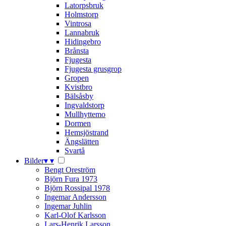
Latorpsbruk
Holmstorp
Vintrosa
Lannabruk
Hidingebro
Brånsta
Fjugesta
Fjugesta grusgrop
Gropen
Kvistbro
Bälsåsby
Ingvaldstorp
Mullhyttemo
Dormen
Hemsjöstrand
Ängslätten
Svartå
Bilder
▾
▾
Bengt Oreström
Björn Fura 1973
Björn Rossipal 1978
Ingemar Andersson
Ingemar Juhlin
Karl-Olof Karlsson
Lars-Henrik Larsson