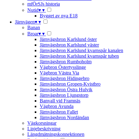
mfÖrSJs historia
Nutid
▾
▾
Bygget av nya E18
Järnvägen
▾
▾
Banan
Broar
▾
▾
Järnvägsbron Karlslund öster
Järnvägsbron Karlslund väster
Järnvägsbron Karlslund kvarnspår kanalen
Järnvägsbron Karlslund kvarnspår tuben
Järnvägsbron Rumboholm
Vägbron Östertysslinge
Vägbron Västra Via
Järnvägsbron Hidingebro
Järnvägsbron Gropen-Kvistbro
Järnvägsbron Östra Hulvik
Järnvägsbron Ljungstorp
Banvall vid Framnäs
Vägbron Avunda
Järnvägsbron Fallet
Järnvägsbron Nordändan
Vägkorsningar
Linjebeskrivning
Längdmätningskonnektionen