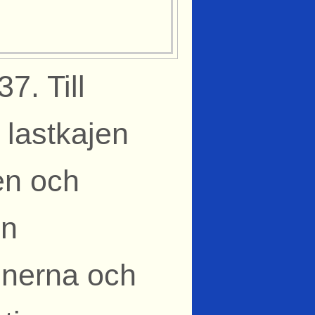
7. Till
 lastkajen
en och
en
enerna och