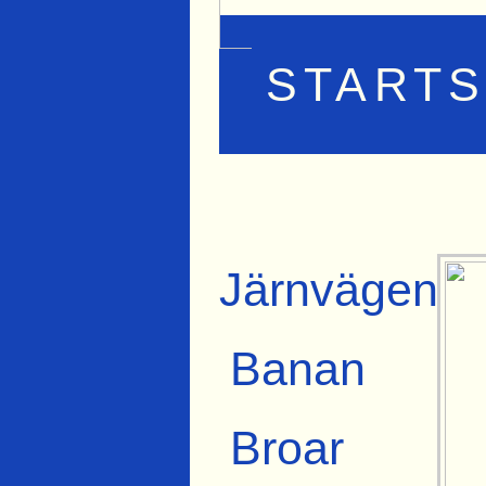
STARTS
Järnvägen
Banan
Broar