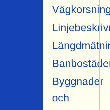
Vägkorsning
Linjebeskriv
Längdmätni
Banbostäde
Byggnader
och