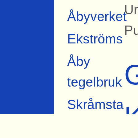
Ur
Åbyverket
Pu
Ekströms
Åby
tegelbruk
Skråmsta
Bista