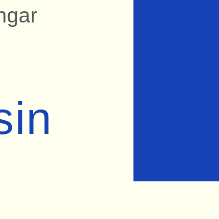
ngar
in