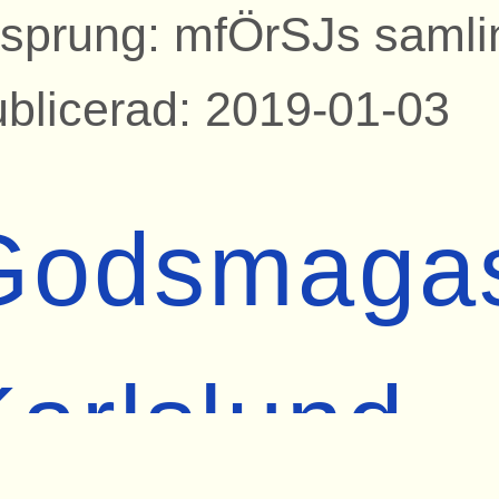
sprung: mfÖrSJs samli
blicerad: 2019-01-03
Godsmagas
Karlslund