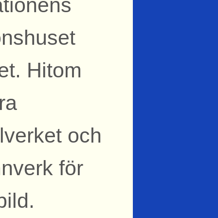
ationens
ionshuset
et. Hitom
ra
llverket och
nverk för
bild.