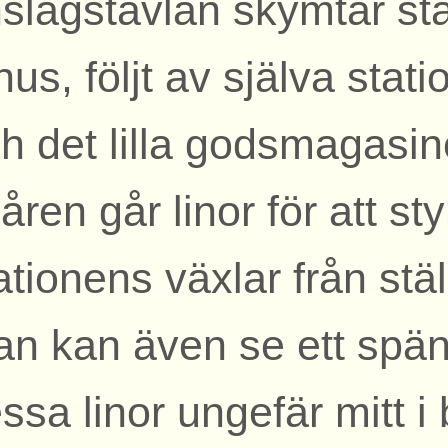
slagstavlan skymtar st
hus, följt av själva stat
h det lilla godsmagasin
åren går linor för att sty
ationens växlar från stä
n kan även se ett spän
ssa linor ungefär mitt i 