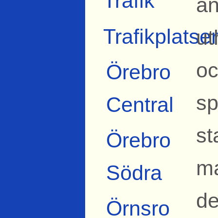
Trafik
an
Trafikplatser
ut
oc
Örebro
sp
Central
st
Örebro
ma
Södra
de
Örnsro