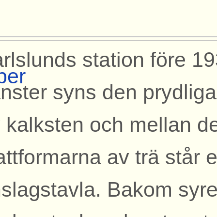
rlslunds station före 193
per
nster syns den prydliga
 kalksten och mellan d
attformarna av trä står 
slagstavla. Bakom syr