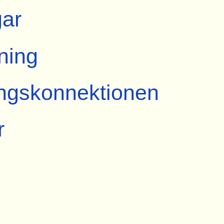
ar
ning
ngskonnektionen
r