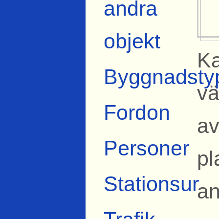
andra
objekt
Ka
Byggnadsty
vä
Fordon
av
Personer
pl
Stationsur
an