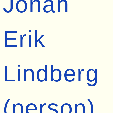
Johan
Erik
Lindberg
(person)