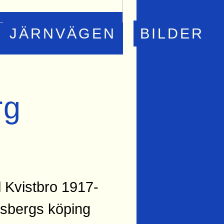
JÄRNVÄGEN
BILDER
rg
l Kvistbro 1917-
llsbergs köping