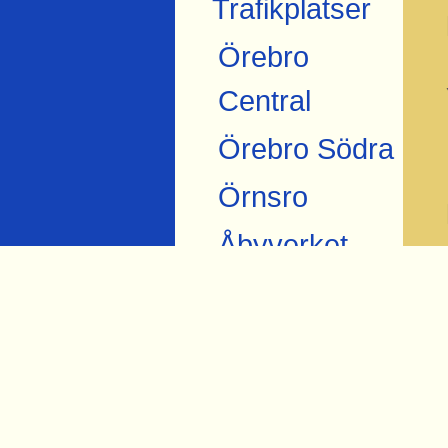
Trafikplatser
Örebro
Central
Örebro Södra
Örnsro
Åbyverket
Ekströms
Åby tegelbruk
Skråmsta
Bista