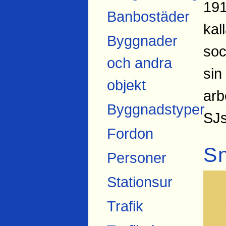
191
Banbostäder
kal
Byggnader
soc
och andra
sin
objekt
arb
Byggnadstyper
SJs
Fordon
S
Personer
Stationsur
Trafik