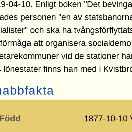
9-04-10. Enligt boken "Det bevingad
lades personen "en av statsbanorna
ialister" och ska ha tvångsförflyttat
 förmåga att organisera socialdemo
etarekommuner vid de stationer han
 lönestater finns han med i Kvistbr
nabbfakta
Född
1877-10-10 