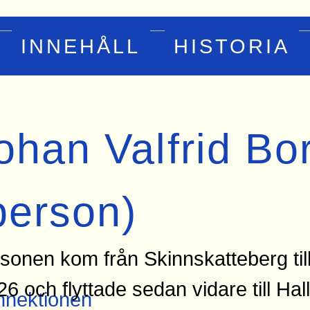
INNEHÅLL
HISTORIA
ohan Valfrid Bo
person)
sonen kom från Skinnskatteberg til
26 och flyttade sedan vidare till Ha
nektionen