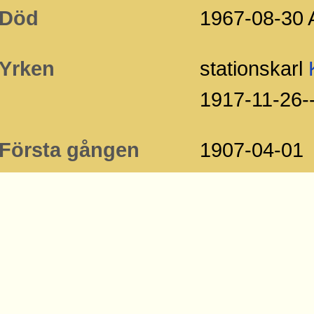
Död
1967-08-30 
Yrken
stationskarl
1917-11-26-
Första gången
1907-04-01
vid SJ
Pensionsnummer
13337