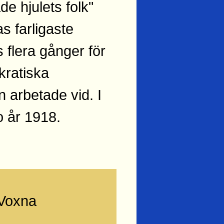
e hjulets folk"
s farligaste
s flera gånger för
kratiska
 arbetade vid. I
o år 1918.
Voxna