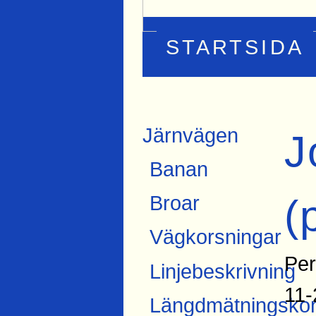
STARTSIDA
Järnvägen
J
Banan
(
Broar
Vägkorsningar
Per
Linjebeskrivning
11-
Längdmätningskon