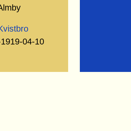
Almby
Kvistbro
-1919-04-10