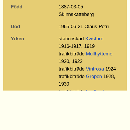
Född
1887-03-05
Skinnskatteberg
Död
1965-06-21 Olaus Petri
Yrken
stationskarl
Kvistbro
1916-1917, 1919
trafikbiträde
Mullhyttemo
1920, 1922
trafikbiträde
Vintrosa
1924
trafikbiträde
Gropen
1928,
1930
trafikbiträde
Lindbacka
1931-1932
trafikbiträde
Latorpsbruk
1934
trafikbiträde
Latorpsbruk
1936, 1938, 1940-1947