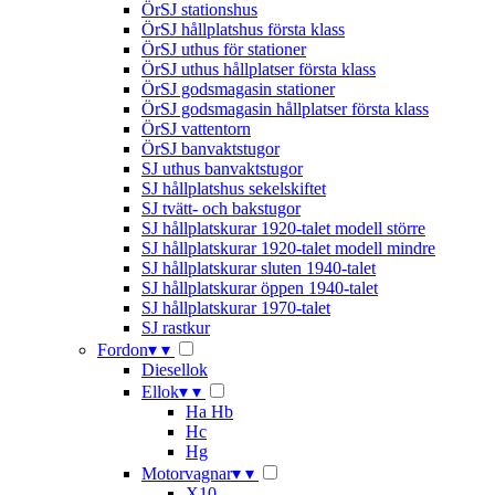
ÖrSJ stationshus
ÖrSJ hållplatshus första klass
ÖrSJ uthus för stationer
ÖrSJ uthus hållplatser första klass
ÖrSJ godsmagasin stationer
ÖrSJ godsmagasin hållplatser första klass
ÖrSJ vattentorn
ÖrSJ banvaktstugor
SJ uthus banvaktstugor
SJ hållplatshus sekelskiftet
SJ tvätt- och bakstugor
SJ hållplatskurar 1920-talet modell större
SJ hållplatskurar 1920-talet modell mindre
SJ hållplatskurar sluten 1940-talet
SJ hållplatskurar öppen 1940-talet
SJ hållplatskurar 1970-talet
SJ rastkur
Fordon
▾
▾
Diesellok
Ellok
▾
▾
Ha Hb
Hc
Hg
Motorvagnar
▾
▾
X10