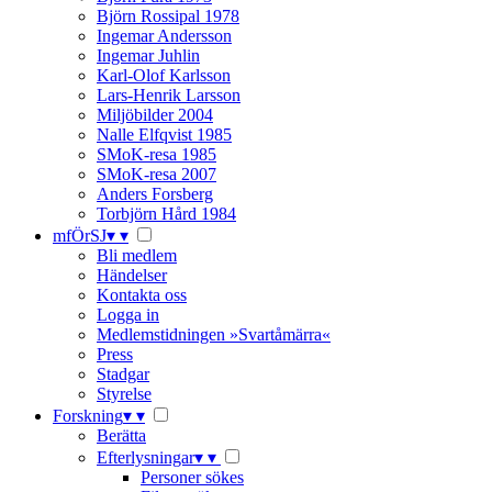
Björn Rossipal 1978
Ingemar Andersson
Ingemar Juhlin
Karl-Olof Karlsson
Lars-Henrik Larsson
Miljöbilder 2004
Nalle Elfqvist 1985
SMoK-resa 1985
SMoK-resa 2007
Anders Forsberg
Torbjörn Hård 1984
mfÖrSJ
▾
▾
Bli medlem
Händelser
Kontakta oss
Logga in
Medlemstidningen »Svartåmärra«
Press
Stadgar
Styrelse
Forskning
▾
▾
Berätta
Efterlysningar
▾
▾
Personer sökes