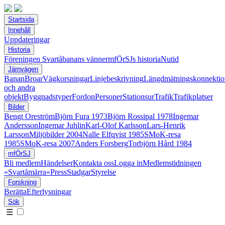
Startsida
Innehåll
Uppdateringar
Historia
Föreningen Svartåbanans vänner
mfÖrSJs historia
Nutid
Järnvägen
Banan
Broar
Vägkorsningar
Linjebeskrivning
Längdmätningskonnektio
och andra
objekt
Byggnadstyper
Fordon
Personer
Stationsur
Trafik
Trafikplatser
Bilder
Bengt Oreström
Björn Fura 1973
Björn Rossipal 1978
Ingemar
Andersson
Ingemar Juhlin
Karl-Olof Karlsson
Lars-Henrik
Larsson
Miljöbilder 2004
Nalle Elfqvist 1985
SMoK-resa
1985
SMoK-resa 2007
Anders Forsberg
Torbjörn Hård 1984
mfÖrSJ
Bli medlem
Händelser
Kontakta oss
Logga in
Medlemstidningen
»Svartåmärra«
Press
Stadgar
Styrelse
Forskning
Berätta
Efterlysningar
Sök
☰