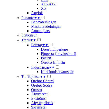
X16 X17
X5
Ånglok
Personer
▾
▾
Banavdelningen
Maskinavdelningen
Annan plats
Stationsur
Trafik
▾
▾
Företag
▾
▾
Dressintillverkare
Fjugesta järnvägshotell
Posten
Örebro lantmän
Industrispår
▾
▾
Karlslunds kvarnspår
Trafikplatser
▾
▾
Örebro Central
Örebro Södra
Örnsro
Åbyverket
Ekströms
Åby tegelbruk
Skråmsta