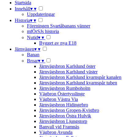
Startsida
Innehåll
▾
▾
Uppdateringar
Historia
▾
▾
Föreningen Svartåbanans vänner
mfÖrSJs historia
Nutid
▾
▾
Bygget av nya E18
Järnvägen
▾
▾
Banan
Broar
▾
▾
Järnvägsbron Karlslund öster
Järnvägsbron Karlslund väster
Järnvägsbron Karlslund kvarnspår kanalen
Järnvägsbron Karlslund kvarnspår tuben
Järnvägsbron Rumboholm
Vägbron Östertysslinge
Vägbron Västra Via
Järnvägsbron Hidingebro
Järnvägsbron Gropen-Kvistbro
Järnvägsbron Östra Hulvik
Järnvägsbron Ljungstorp
Banvall vid Framnäs
Vägbron Avunda