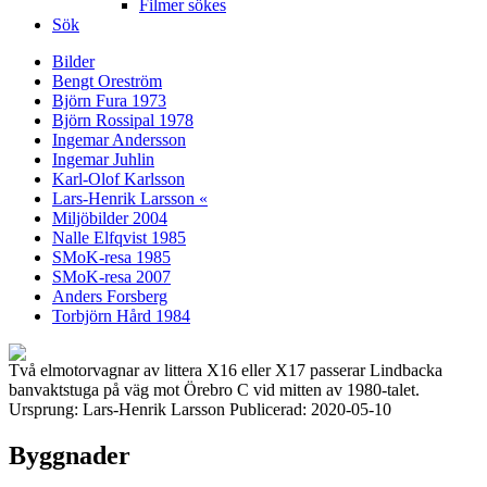
Filmer sökes
Sök
Bilder
Bengt Oreström
Björn Fura 1973
Björn Rossipal 1978
Ingemar Andersson
Ingemar Juhlin
Karl-Olof Karlsson
Lars-Henrik Larsson «
Miljöbilder 2004
Nalle Elfqvist 1985
SMoK-resa 1985
SMoK-resa 2007
Anders Forsberg
Torbjörn Hård 1984
Två elmotorvagnar av littera X16 eller X17 passerar Lindbacka
banvaktstuga på väg mot Örebro C vid mitten av 1980-talet.
Ursprung: Lars-Henrik Larsson Publicerad: 2020-05-10
Byggnader