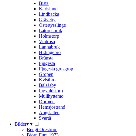
Bista
Karlslund
Lindbacka
Gräveby
Östertysslinge
Latorpsbruk
Holmstorp
Vintrosa
Lannabruk
Hidingebro
Brånsta
Fjugesta
Fjugesta grusgrop
Gropen
Kvistbro
Bälsåsby
Ingvaldstorp
Mullhyttemo
Dormen
Hemsjöstrand
Ängslätten
Svartå
Bilder
▾
▾
Bengt Oreström
Björn Fura 1973