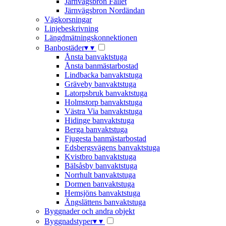
Järnvägsbron Fallet
Järnvägsbron Nordändan
Vägkorsningar
Linjebeskrivning
Längdmätningskonnektionen
Banbostäder
▾
▾
Ånsta banvaktstuga
Ånsta banmästarbostad
Lindbacka banvaktstuga
Gräveby banvaktstuga
Latorpsbruk banvaktstuga
Holmstorp banvaktstuga
Västra Via banvaktstuga
Hidinge banvaktstuga
Berga banvaktstuga
Fjugesta banmästarbostad
Edsbergsvägens banvaktstuga
Kvistbro banvaktstuga
Bälsåsby banvaktstuga
Norrhult banvaktstuga
Dormen banvaktstuga
Hemsjöns banvaktstuga
Ängslättens banvaktstuga
Byggnader och andra objekt
Byggnadstyper
▾
▾