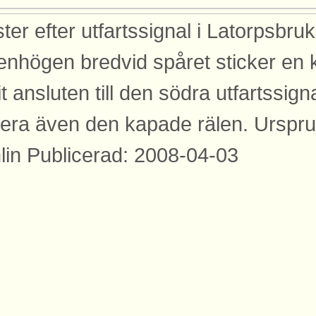
ter efter utfartssignal i Latorpsbr
tenhögen bredvid spåret sticker en
it ansluten till den södra utfartssig
era även den kapade rälen. Urspr
lin Publicerad: 2008-04-03
dor
den finns med på dessa sidor.
emar Juhlin