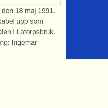
uk den 18 maj 1991.
 kabel upp som
nalen i Latorpsbruk.
ung: Ingemar