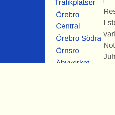
Trafikplatser
Res
Örebro
I s
Central
var
Örebro Södra
Not
Örnsro
Juh
Åbyverket
Ekströms
Si
Åby tegelbruk
Bil
Skråmsta
Ing
Bista