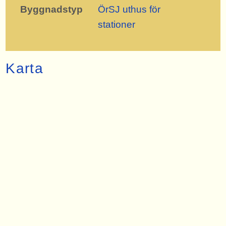
Byggnadstyp
ÖrSJ uthus för
stationer
Karta