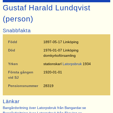
Gustaf Harald Lundqvist
(person)
Snabbfakta
Född
1897-05-17 Linköping
Död
1976-01-07 Linköping
domkyrkoförsamling
Yrken
stationskarl
Latorpsbruk
1934
Första gången
1920-01-01
vid SJ
Pensionsnummer
28319
Länkar
Bangårdsritning över Latorpsbruk från Bangardar.se
Bangårdsritning över Latorpsbruk från Ekeving.se