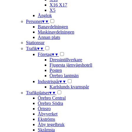
X16 X17
X5
Ånglok
Personer
▾
▾
Banavdelningen
Maskinavdelningen
Annan plats
Stationsur
Trafik
▾
▾
Företag
▾
▾
Dressintillverkare
Fjugesta järnvägshotell
Posten
Örebro lantmän
Industrispår
▾
▾
Karlslunds kvarnspår
Trafikplatser
▾
▾
Örebro Central
Örebro Södra
Örnsro
Åbyverket
Ekströms
Åby tegelbruk
Skråmsta