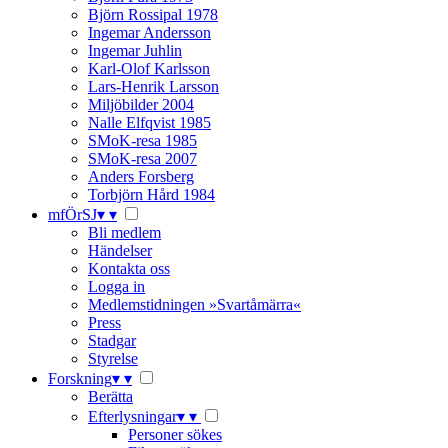
Björn Rossipal 1978
Ingemar Andersson
Ingemar Juhlin
Karl-Olof Karlsson
Lars-Henrik Larsson
Miljöbilder 2004
Nalle Elfqvist 1985
SMoK-resa 1985
SMoK-resa 2007
Anders Forsberg
Torbjörn Hård 1984
mfÖrSJ
▾
▾
Bli medlem
Händelser
Kontakta oss
Logga in
Medlemstidningen »Svartåmärra«
Press
Stadgar
Styrelse
Forskning
▾
▾
Berätta
Efterlysningar
▾
▾
Personer sökes