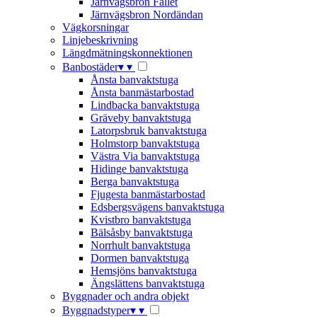
Järnvägsbron Fallet
Järnvägsbron Nordändan
Vägkorsningar
Linjebeskrivning
Längdmätningskonnektionen
Banbostäder
▾
▾
Ånsta banvaktstuga
Ånsta banmästarbostad
Lindbacka banvaktstuga
Gräveby banvaktstuga
Latorpsbruk banvaktstuga
Holmstorp banvaktstuga
Västra Via banvaktstuga
Hidinge banvaktstuga
Berga banvaktstuga
Fjugesta banmästarbostad
Edsbergsvägens banvaktstuga
Kvistbro banvaktstuga
Bälsåsby banvaktstuga
Norrhult banvaktstuga
Dormen banvaktstuga
Hemsjöns banvaktstuga
Ängslättens banvaktstuga
Byggnader och andra objekt
Byggnadstyper
▾
▾