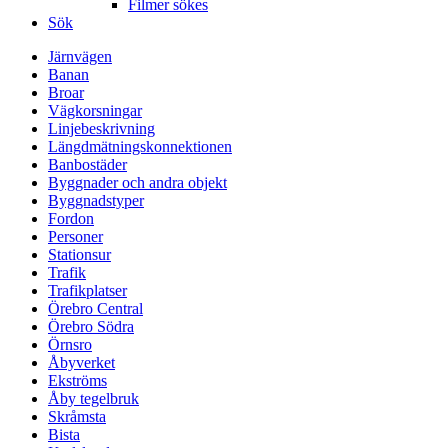
Filmer sökes
Sök
Järnvägen
Banan
Broar
Vägkorsningar
Linjebeskrivning
Längdmätningskonnektionen
Banbostäder
Byggnader och andra objekt
Byggnadstyper
Fordon
Personer
Stationsur
Trafik
Trafikplatser
Örebro Central
Örebro Södra
Örnsro
Åbyverket
Ekströms
Åby tegelbruk
Skråmsta
Bista