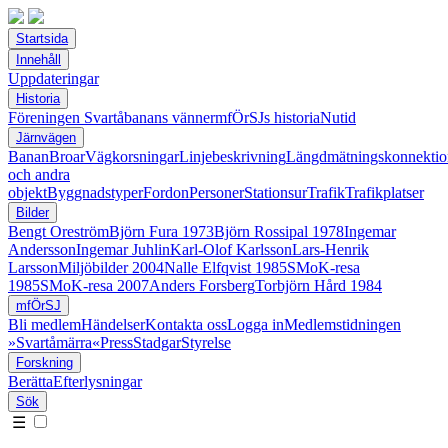
Startsida
Innehåll
Uppdateringar
Historia
Föreningen Svartåbanans vänner
mfÖrSJs historia
Nutid
Järnvägen
Banan
Broar
Vägkorsningar
Linjebeskrivning
Längdmätningskonnektio
och andra
objekt
Byggnadstyper
Fordon
Personer
Stationsur
Trafik
Trafikplatser
Bilder
Bengt Oreström
Björn Fura 1973
Björn Rossipal 1978
Ingemar
Andersson
Ingemar Juhlin
Karl-Olof Karlsson
Lars-Henrik
Larsson
Miljöbilder 2004
Nalle Elfqvist 1985
SMoK-resa
1985
SMoK-resa 2007
Anders Forsberg
Torbjörn Hård 1984
mfÖrSJ
Bli medlem
Händelser
Kontakta oss
Logga in
Medlemstidningen
»Svartåmärra«
Press
Stadgar
Styrelse
Forskning
Berätta
Efterlysningar
Sök
☰