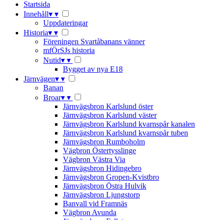
Startsida
Innehåll
▾
▾
Uppdateringar
Historia
▾
▾
Föreningen Svartåbanans vänner
mfÖrSJs historia
Nutid
▾
▾
Bygget av nya E18
Järnvägen
▾
▾
Banan
Broar
▾
▾
Järnvägsbron Karlslund öster
Järnvägsbron Karlslund väster
Järnvägsbron Karlslund kvarnspår kanalen
Järnvägsbron Karlslund kvarnspår tuben
Järnvägsbron Rumboholm
Vägbron Östertysslinge
Vägbron Västra Via
Järnvägsbron Hidingebro
Järnvägsbron Gropen-Kvistbro
Järnvägsbron Östra Hulvik
Järnvägsbron Ljungstorp
Banvall vid Framnäs
Vägbron Avunda