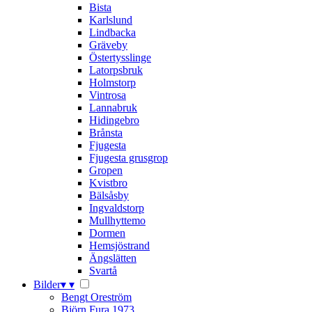
Bista
Karlslund
Lindbacka
Gräveby
Östertysslinge
Latorpsbruk
Holmstorp
Vintrosa
Lannabruk
Hidingebro
Brånsta
Fjugesta
Fjugesta grusgrop
Gropen
Kvistbro
Bälsåsby
Ingvaldstorp
Mullhyttemo
Dormen
Hemsjöstrand
Ängslätten
Svartå
Bilder
▾
▾
Bengt Oreström
Björn Fura 1973