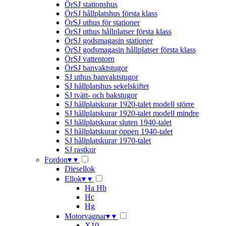
ÖrSJ stationshus
ÖrSJ hållplatshus första klass
ÖrSJ uthus för stationer
ÖrSJ uthus hållplatser första klass
ÖrSJ godsmagasin stationer
ÖrSJ godsmagasin hållplatser första klass
ÖrSJ vattentorn
ÖrSJ banvaktstugor
SJ uthus banvaktstugor
SJ hållplatshus sekelskiftet
SJ tvätt- och bakstugor
SJ hållplatskurar 1920-talet modell större
SJ hållplatskurar 1920-talet modell mindre
SJ hållplatskurar sluten 1940-talet
SJ hållplatskurar öppen 1940-talet
SJ hållplatskurar 1970-talet
SJ rastkur
Fordon
▾
▾
Diesellok
Ellok
▾
▾
Ha Hb
Hc
Hg
Motorvagnar
▾
▾
X10