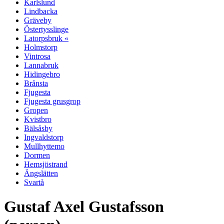
Karlslund
Lindbacka
Gräveby
Östertysslinge
Latorpsbruk «
Holmstorp
Vintrosa
Lannabruk
Hidingebro
Brånsta
Fjugesta
Fjugesta grusgrop
Gropen
Kvistbro
Bälsåsby
Ingvaldstorp
Mullhyttemo
Dormen
Hemsjöstrand
Ängslätten
Svartå
Gustaf Axel Gustafsson