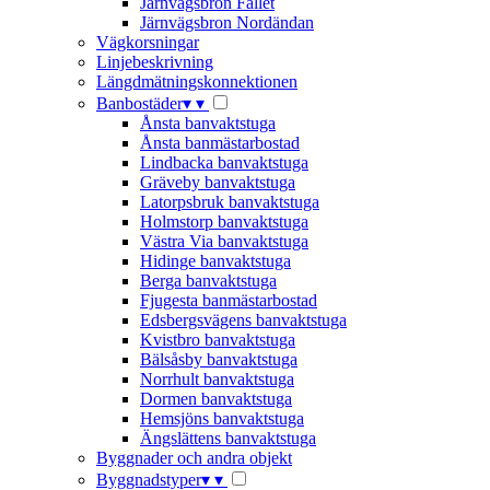
Järnvägsbron Fallet
Järnvägsbron Nordändan
Vägkorsningar
Linjebeskrivning
Längdmätningskonnektionen
Banbostäder
▾
▾
Ånsta banvaktstuga
Ånsta banmästarbostad
Lindbacka banvaktstuga
Gräveby banvaktstuga
Latorpsbruk banvaktstuga
Holmstorp banvaktstuga
Västra Via banvaktstuga
Hidinge banvaktstuga
Berga banvaktstuga
Fjugesta banmästarbostad
Edsbergsvägens banvaktstuga
Kvistbro banvaktstuga
Bälsåsby banvaktstuga
Norrhult banvaktstuga
Dormen banvaktstuga
Hemsjöns banvaktstuga
Ängslättens banvaktstuga
Byggnader och andra objekt
Byggnadstyper
▾
▾