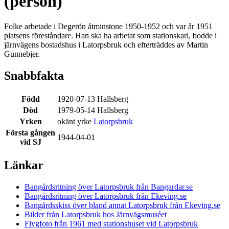
(person)
Folke arbetade i Degerön åtminstone 1950-1952 och var år 1951
platsens föreståndare. Han ska ha arbetat som stationskarl, bodde i
järnvägens bostadshus i Latorpsbruk och efterträddes av Martin
Gunnebjer.
Snabbfakta
Född
1920-07-13 Hallsberg
Död
1979-05-14 Hallsberg
Yrken
okänt yrke
Latorpsbruk
Första gången
1944-04-01
vid SJ
Länkar
Bangårdsritning över Latorpsbruk från Bangardar.se
Bangårdsritning över Latorpsbruk från Ekeving.se
Bangårdsskiss över bland annat Latorpsbruk från Ekeving.se
Bilder från Latorpsbruk hos Järnvägsmuséet
Flygfoto från 1961 med stationshuset vid Latorpsbruk