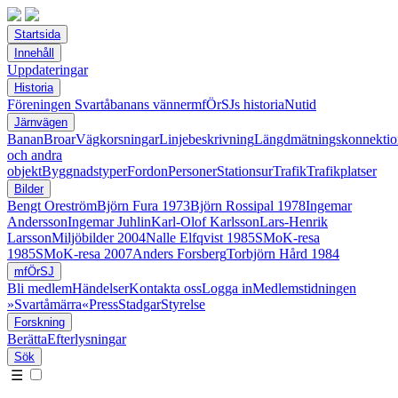
Startsida
Innehåll
Uppdateringar
Historia
Föreningen Svartåbanans vänner
mfÖrSJs historia
Nutid
Järnvägen
Banan
Broar
Vägkorsningar
Linjebeskrivning
Längdmätningskonnektio
och andra
objekt
Byggnadstyper
Fordon
Personer
Stationsur
Trafik
Trafikplatser
Bilder
Bengt Oreström
Björn Fura 1973
Björn Rossipal 1978
Ingemar
Andersson
Ingemar Juhlin
Karl-Olof Karlsson
Lars-Henrik
Larsson
Miljöbilder 2004
Nalle Elfqvist 1985
SMoK-resa
1985
SMoK-resa 2007
Anders Forsberg
Torbjörn Hård 1984
mfÖrSJ
Bli medlem
Händelser
Kontakta oss
Logga in
Medlemstidningen
»Svartåmärra«
Press
Stadgar
Styrelse
Forskning
Berätta
Efterlysningar
Sök
☰