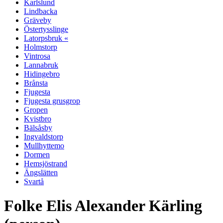
Karlslund
Lindbacka
Gräveby
Östertysslinge
Latorpsbruk «
Holmstorp
Vintrosa
Lannabruk
Hidingebro
Brånsta
Fjugesta
Fjugesta grusgrop
Gropen
Kvistbro
Bälsåsby
Ingvaldstorp
Mullhyttemo
Dormen
Hemsjöstrand
Ängslätten
Svartå
Folke Elis Alexander Kärling