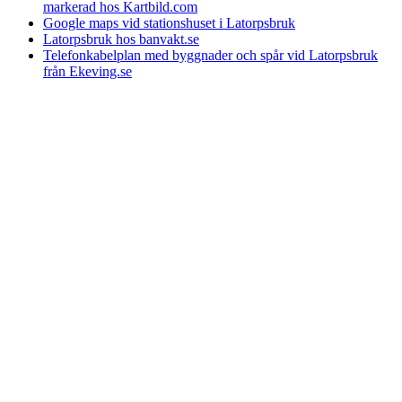
markerad hos Kartbild.com
Google maps vid stationshuset i Latorpsbruk
Latorpsbruk hos banvakt.se
Telefonkabelplan med byggnader och spår vid Latorpsbruk
från Ekeving.se