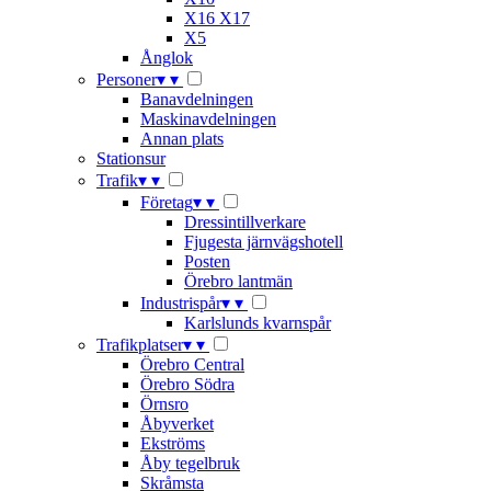
X16 X17
X5
Ånglok
Personer
▾
▾
Banavdelningen
Maskinavdelningen
Annan plats
Stationsur
Trafik
▾
▾
Företag
▾
▾
Dressintillverkare
Fjugesta järnvägshotell
Posten
Örebro lantmän
Industrispår
▾
▾
Karlslunds kvarnspår
Trafikplatser
▾
▾
Örebro Central
Örebro Södra
Örnsro
Åbyverket
Ekströms
Åby tegelbruk
Skråmsta