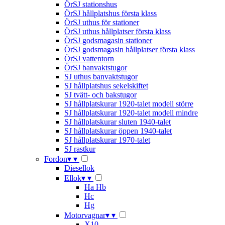
ÖrSJ stationshus
ÖrSJ hållplatshus första klass
ÖrSJ uthus för stationer
ÖrSJ uthus hållplatser första klass
ÖrSJ godsmagasin stationer
ÖrSJ godsmagasin hållplatser första klass
ÖrSJ vattentorn
ÖrSJ banvaktstugor
SJ uthus banvaktstugor
SJ hållplatshus sekelskiftet
SJ tvätt- och bakstugor
SJ hållplatskurar 1920-talet modell större
SJ hållplatskurar 1920-talet modell mindre
SJ hållplatskurar sluten 1940-talet
SJ hållplatskurar öppen 1940-talet
SJ hållplatskurar 1970-talet
SJ rastkur
Fordon
▾
▾
Diesellok
Ellok
▾
▾
Ha Hb
Hc
Hg
Motorvagnar
▾
▾
X10