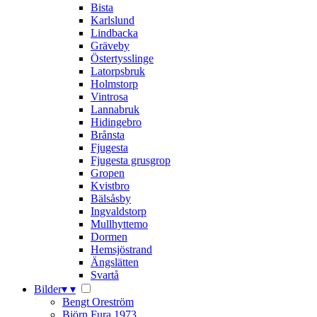
Bista
Karlslund
Lindbacka
Gräveby
Östertysslinge
Latorpsbruk
Holmstorp
Vintrosa
Lannabruk
Hidingebro
Brånsta
Fjugesta
Fjugesta grusgrop
Gropen
Kvistbro
Bälsåsby
Ingvaldstorp
Mullhyttemo
Dormen
Hemsjöstrand
Ängslätten
Svartå
Bilder
▾
▾
Bengt Oreström
Björn Fura 1973