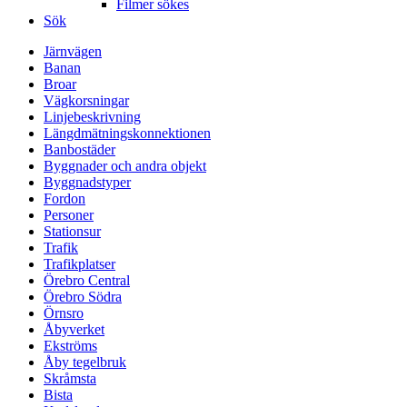
Filmer sökes
Sök
Järnvägen
Banan
Broar
Vägkorsningar
Linjebeskrivning
Längdmätningskonnektionen
Banbostäder
Byggnader och andra objekt
Byggnadstyper
Fordon
Personer
Stationsur
Trafik
Trafikplatser
Örebro Central
Örebro Södra
Örnsro
Åbyverket
Ekströms
Åby tegelbruk
Skråmsta
Bista