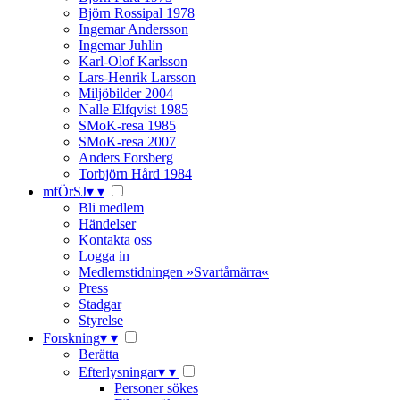
Björn Rossipal 1978
Ingemar Andersson
Ingemar Juhlin
Karl-Olof Karlsson
Lars-Henrik Larsson
Miljöbilder 2004
Nalle Elfqvist 1985
SMoK-resa 1985
SMoK-resa 2007
Anders Forsberg
Torbjörn Hård 1984
mfÖrSJ
▾
▾
Bli medlem
Händelser
Kontakta oss
Logga in
Medlemstidningen »Svartåmärra«
Press
Stadgar
Styrelse
Forskning
▾
▾
Berätta
Efterlysningar
▾
▾
Personer sökes