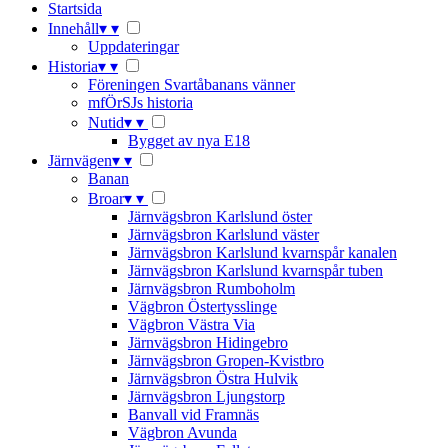
Startsida
Innehåll
▾
▾
Uppdateringar
Historia
▾
▾
Föreningen Svartåbanans vänner
mfÖrSJs historia
Nutid
▾
▾
Bygget av nya E18
Järnvägen
▾
▾
Banan
Broar
▾
▾
Järnvägsbron Karlslund öster
Järnvägsbron Karlslund väster
Järnvägsbron Karlslund kvarnspår kanalen
Järnvägsbron Karlslund kvarnspår tuben
Järnvägsbron Rumboholm
Vägbron Östertysslinge
Vägbron Västra Via
Järnvägsbron Hidingebro
Järnvägsbron Gropen-Kvistbro
Järnvägsbron Östra Hulvik
Järnvägsbron Ljungstorp
Banvall vid Framnäs
Vägbron Avunda