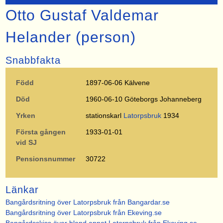
Otto Gustaf Valdemar
Helander (person)
Snabbfakta
Född
1897-06-06 Kälvene
Död
1960-06-10 Göteborgs Johanneberg
Yrken
stationskarl
Latorpsbruk
1934
Första gången
1933-01-01
vid SJ
Pensionsnummer
30722
Länkar
Bangårdsritning över Latorpsbruk från Bangardar.se
Bangårdsritning över Latorpsbruk från Ekeving.se
Bangårdsskiss över bland annat Latorpsbruk från Ekeving.se