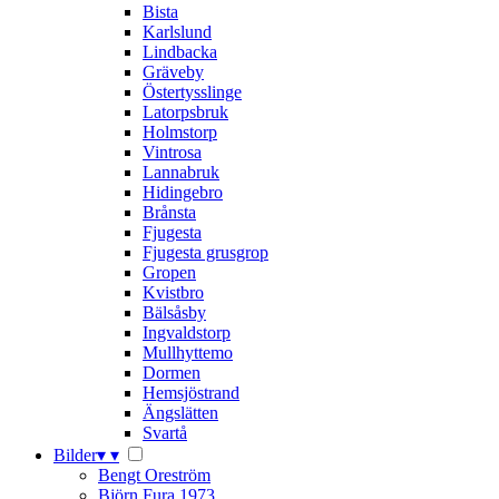
Bista
Karlslund
Lindbacka
Gräveby
Östertysslinge
Latorpsbruk
Holmstorp
Vintrosa
Lannabruk
Hidingebro
Brånsta
Fjugesta
Fjugesta grusgrop
Gropen
Kvistbro
Bälsåsby
Ingvaldstorp
Mullhyttemo
Dormen
Hemsjöstrand
Ängslätten
Svartå
Bilder
▾
▾
Bengt Oreström
Björn Fura 1973