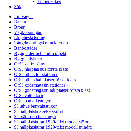
Filmer sökes
Sök
Järnvägen
Banan
Broar
Vägkorsningar
Linjebeskrivning
Längdmätningskonnektionen
Banbostäder
Byggnader och andra objekt
Byggnadstyper
ÖrSJ stationshus
ÖrSJ hållplatshus första klass
ÖrSJ uthus för stationer
ÖrSJ uthus hållplatser första klass
ÖrSJ godsmagasin stationer «
ÖrSJ godsmagasin hållplatser första klass
ÖrSJ vattentorn
ÖrSJ banvaktstugor
SJ uthus banvaktstugor
SJ hållplatshus sekelskiftet
SJ tvätt- och bakstugor
SJ hållplatskurar 1920-talet modell större
SJ hållplatskurar 1920-talet modell mindre