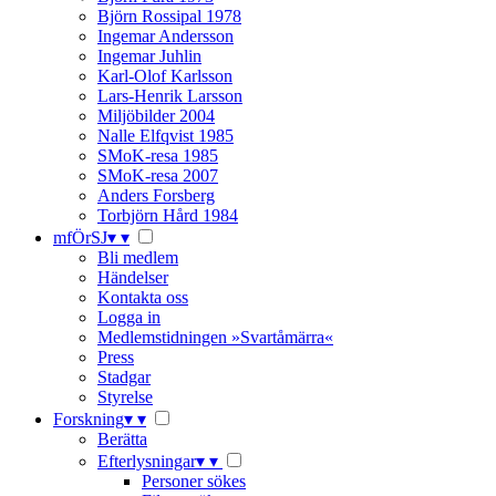
Björn Rossipal 1978
Ingemar Andersson
Ingemar Juhlin
Karl-Olof Karlsson
Lars-Henrik Larsson
Miljöbilder 2004
Nalle Elfqvist 1985
SMoK-resa 1985
SMoK-resa 2007
Anders Forsberg
Torbjörn Hård 1984
mfÖrSJ
▾
▾
Bli medlem
Händelser
Kontakta oss
Logga in
Medlemstidningen »Svartåmärra«
Press
Stadgar
Styrelse
Forskning
▾
▾
Berätta
Efterlysningar
▾
▾
Personer sökes