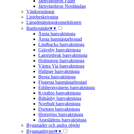
Järnvägsbron Fallet
Järnvägsbron Nordändan
Vägkorsningar
Linjebeskrivning
Längdmätningskonnektionen
Banbostäder
▾
▾
Ånsta banvaktstuga
Ånsta banmästarbostad
Lindbacka banvaktstuga
Gräveby banvaktstuga
Latorpsbruk banvaktstuga
Holmstorp banvaktstuga
Västra Via banvaktstuga
Hidinge banvaktstuga
Berga banvaktstuga
Fjugesta banmästarbostad
Edsbergsvägens banvaktstuga
Kvistbro banvaktstuga
Bälsåsby banvaktstuga
Norrhult banvaktstuga
Dormen banvaktstuga
Hemsjöns banvaktstuga
Ängslättens banvaktstuga
Byggnader och andra objekt
Byggnadstyper
▾
▾