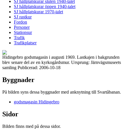
SJ hållplatskurar sluten 1940-talet
SJ hållplatskurar öppen 1940-talet
SJ hållplatskurar 1970-talet
SJ rastkur
Fordon
Personer
Stationsur
Trafik
Trafikplatser
Hidingebro godsmagasin i augusti 1969. Lastkajen i bakgrunden
blev senare del av en kyrkogårdsmur. Ursprung: Järnvägsmuseets
samling Publicerad: 2006-10-18
Byggnader
På bilden syns dessa byggnader med anknytning till Svartåbanan.
godsmagasin Hidingebro
Sidor
Bilden finns med på dessa sidor.