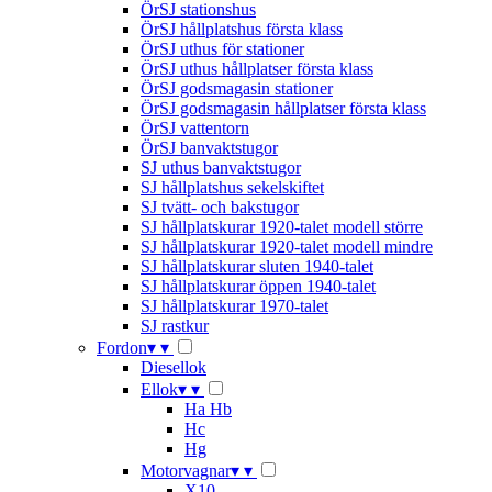
ÖrSJ stationshus
ÖrSJ hållplatshus första klass
ÖrSJ uthus för stationer
ÖrSJ uthus hållplatser första klass
ÖrSJ godsmagasin stationer
ÖrSJ godsmagasin hållplatser första klass
ÖrSJ vattentorn
ÖrSJ banvaktstugor
SJ uthus banvaktstugor
SJ hållplatshus sekelskiftet
SJ tvätt- och bakstugor
SJ hållplatskurar 1920-talet modell större
SJ hållplatskurar 1920-talet modell mindre
SJ hållplatskurar sluten 1940-talet
SJ hållplatskurar öppen 1940-talet
SJ hållplatskurar 1970-talet
SJ rastkur
Fordon
▾
▾
Diesellok
Ellok
▾
▾
Ha Hb
Hc
Hg
Motorvagnar
▾
▾
X10