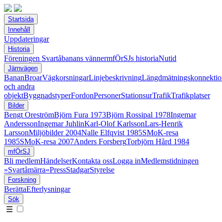
Startsida
Innehåll
Uppdateringar
Historia
Föreningen Svartåbanans vänner
mfÖrSJs historia
Nutid
Järnvägen
Banan
Broar
Vägkorsningar
Linjebeskrivning
Längdmätningskonnektio
och andra
objekt
Byggnadstyper
Fordon
Personer
Stationsur
Trafik
Trafikplatser
Bilder
Bengt Oreström
Björn Fura 1973
Björn Rossipal 1978
Ingemar
Andersson
Ingemar Juhlin
Karl-Olof Karlsson
Lars-Henrik
Larsson
Miljöbilder 2004
Nalle Elfqvist 1985
SMoK-resa
1985
SMoK-resa 2007
Anders Forsberg
Torbjörn Hård 1984
mfÖrSJ
Bli medlem
Händelser
Kontakta oss
Logga in
Medlemstidningen
»Svartåmärra«
Press
Stadgar
Styrelse
Forskning
Berätta
Efterlysningar
Sök
☰