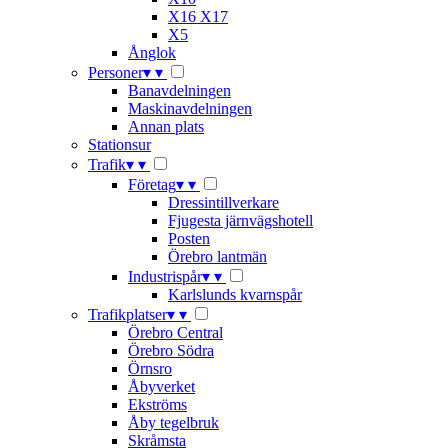
X16 X17
X5
Ånglok
Personer
▾
▾
Banavdelningen
Maskinavdelningen
Annan plats
Stationsur
Trafik
▾
▾
Företag
▾
▾
Dressintillverkare
Fjugesta järnvägshotell
Posten
Örebro lantmän
Industrispår
▾
▾
Karlslunds kvarnspår
Trafikplatser
▾
▾
Örebro Central
Örebro Södra
Örnsro
Åbyverket
Ekströms
Åby tegelbruk
Skråmsta