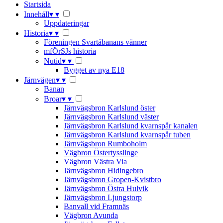
Startsida
Innehåll
▾
▾
Uppdateringar
Historia
▾
▾
Föreningen Svartåbanans vänner
mfÖrSJs historia
Nutid
▾
▾
Bygget av nya E18
Järnvägen
▾
▾
Banan
Broar
▾
▾
Järnvägsbron Karlslund öster
Järnvägsbron Karlslund väster
Järnvägsbron Karlslund kvarnspår kanalen
Järnvägsbron Karlslund kvarnspår tuben
Järnvägsbron Rumboholm
Vägbron Östertysslinge
Vägbron Västra Via
Järnvägsbron Hidingebro
Järnvägsbron Gropen-Kvistbro
Järnvägsbron Östra Hulvik
Järnvägsbron Ljungstorp
Banvall vid Framnäs
Vägbron Avunda