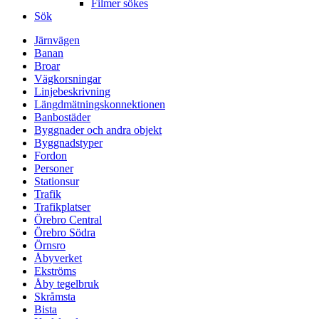
Filmer sökes
Sök
Järnvägen
Banan
Broar
Vägkorsningar
Linjebeskrivning
Längdmätningskonnektionen
Banbostäder
Byggnader och andra objekt
Byggnadstyper
Fordon
Personer
Stationsur
Trafik
Trafikplatser
Örebro Central
Örebro Södra
Örnsro
Åbyverket
Ekströms
Åby tegelbruk
Skråmsta
Bista