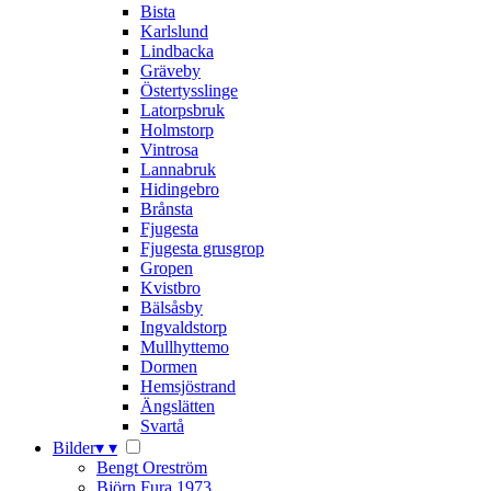
Bista
Karlslund
Lindbacka
Gräveby
Östertysslinge
Latorpsbruk
Holmstorp
Vintrosa
Lannabruk
Hidingebro
Brånsta
Fjugesta
Fjugesta grusgrop
Gropen
Kvistbro
Bälsåsby
Ingvaldstorp
Mullhyttemo
Dormen
Hemsjöstrand
Ängslätten
Svartå
Bilder
▾
▾
Bengt Oreström
Björn Fura 1973