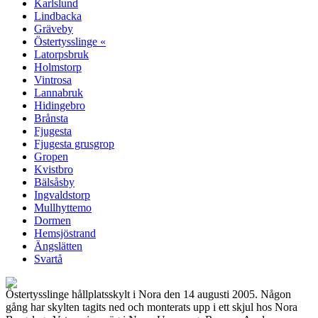
Karlslund
Lindbacka
Gräveby
Östertysslinge «
Latorpsbruk
Holmstorp
Vintrosa
Lannabruk
Hidingebro
Brånsta
Fjugesta
Fjugesta grusgrop
Gropen
Kvistbro
Bälsåsby
Ingvaldstorp
Mullhyttemo
Dormen
Hemsjöstrand
Ängslätten
Svartå
Östertysslinge hållplatsskylt i Nora den 14 augusti 2005. Någon
gång har skylten tagits ned och monterats upp i ett skjul hos Nora