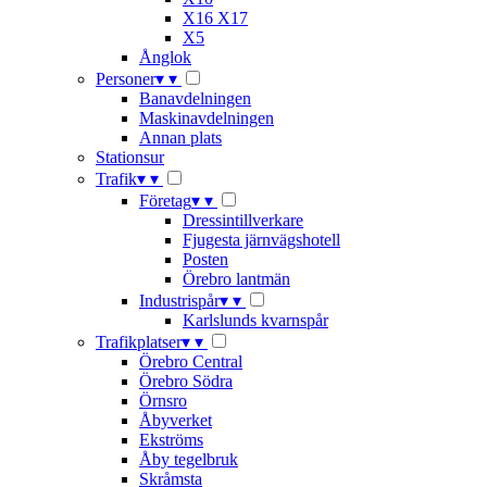
X16 X17
X5
Ånglok
Personer
▾
▾
Banavdelningen
Maskinavdelningen
Annan plats
Stationsur
Trafik
▾
▾
Företag
▾
▾
Dressintillverkare
Fjugesta järnvägshotell
Posten
Örebro lantmän
Industrispår
▾
▾
Karlslunds kvarnspår
Trafikplatser
▾
▾
Örebro Central
Örebro Södra
Örnsro
Åbyverket
Ekströms
Åby tegelbruk
Skråmsta