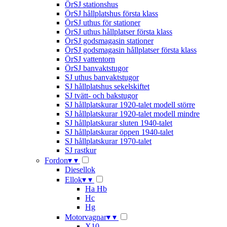
ÖrSJ stationshus
ÖrSJ hållplatshus första klass
ÖrSJ uthus för stationer
ÖrSJ uthus hållplatser första klass
ÖrSJ godsmagasin stationer
ÖrSJ godsmagasin hållplatser första klass
ÖrSJ vattentorn
ÖrSJ banvaktstugor
SJ uthus banvaktstugor
SJ hållplatshus sekelskiftet
SJ tvätt- och bakstugor
SJ hållplatskurar 1920-talet modell större
SJ hållplatskurar 1920-talet modell mindre
SJ hållplatskurar sluten 1940-talet
SJ hållplatskurar öppen 1940-talet
SJ hållplatskurar 1970-talet
SJ rastkur
Fordon
▾
▾
Diesellok
Ellok
▾
▾
Ha Hb
Hc
Hg
Motorvagnar
▾
▾
X10