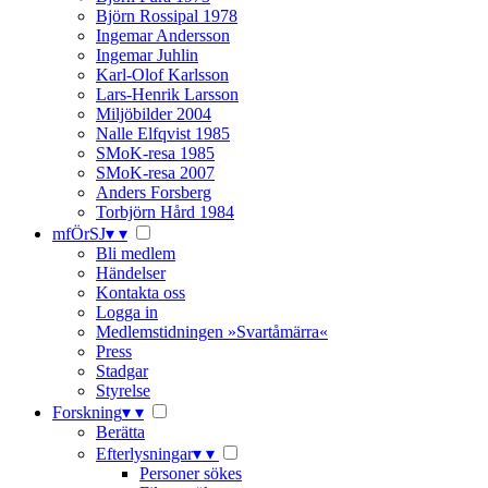
Björn Rossipal 1978
Ingemar Andersson
Ingemar Juhlin
Karl-Olof Karlsson
Lars-Henrik Larsson
Miljöbilder 2004
Nalle Elfqvist 1985
SMoK-resa 1985
SMoK-resa 2007
Anders Forsberg
Torbjörn Hård 1984
mfÖrSJ
▾
▾
Bli medlem
Händelser
Kontakta oss
Logga in
Medlemstidningen »Svartåmärra«
Press
Stadgar
Styrelse
Forskning
▾
▾
Berätta
Efterlysningar
▾
▾
Personer sökes