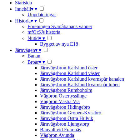
Startsida
Innehåll
▾
▾
Uppdateringar
Historia
▾
▾
Föreningen Svartåbanans vänner
mfÖrSJs historia
Nutid
▾
▾
Bygget av nya E18
Järnvägen
▾
▾
Banan
Broar
▾
▾
Järnvägsbron Karlslund öster
Järnvägsbron Karlslund väster
Järnvägsbron Karlslund kvarnspår kanalen
Järnvägsbron Karlslund kvarnspår tuben
Järnvägsbron Rumboholm
Vägbron Östertysslinge
Vägbron Västra Via
Järnvägsbron Hidingebro
Järnvägsbron Gropen-Kvistbro
Järnvägsbron Östra Hulvik
Järnvägsbron Ljungstorp
Banvall vid Framnäs
Vägbron Avunda