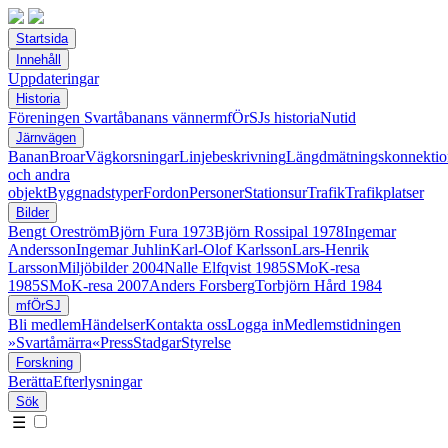
Startsida
Innehåll
Uppdateringar
Historia
Föreningen Svartåbanans vänner
mfÖrSJs historia
Nutid
Järnvägen
Banan
Broar
Vägkorsningar
Linjebeskrivning
Längdmätningskonnektio
och andra
objekt
Byggnadstyper
Fordon
Personer
Stationsur
Trafik
Trafikplatser
Bilder
Bengt Oreström
Björn Fura 1973
Björn Rossipal 1978
Ingemar
Andersson
Ingemar Juhlin
Karl-Olof Karlsson
Lars-Henrik
Larsson
Miljöbilder 2004
Nalle Elfqvist 1985
SMoK-resa
1985
SMoK-resa 2007
Anders Forsberg
Torbjörn Hård 1984
mfÖrSJ
Bli medlem
Händelser
Kontakta oss
Logga in
Medlemstidningen
»Svartåmärra«
Press
Stadgar
Styrelse
Forskning
Berätta
Efterlysningar
Sök
☰