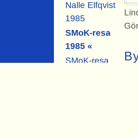
Nalle Elfqvist
Lin
1985
Gör
SMoK-resa
1985 «
B
SMoK-resa
På 
2007
Sva
Anders
hål
Forsberg
Torbjörn Hård
Si
1984
Bil