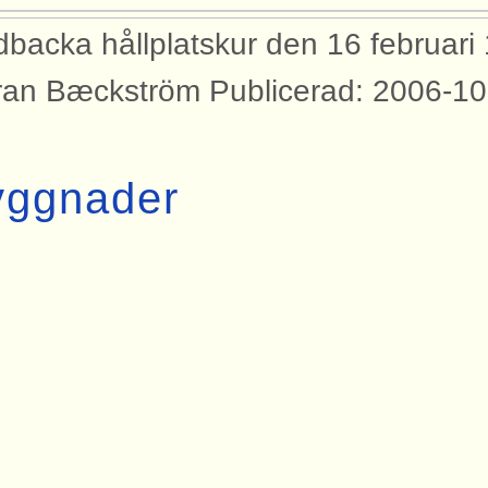
dbacka hållplatskur den 16 februari
an Bæckström Publicerad: 2006-10
yggnader
bilden syns dessa byggnader med an
rtåbanan.
lplatsbyggnad Lindbacka
dor
den finns med på dessa sidor.