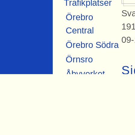
Trafikplatser
Sva
Örebro
191
Central
09-
Örebro Södra
Örnsro
Si
Åbyverket
Bil
Ekströms
Sva
Åby tegelbruk
Skråmsta
Bista