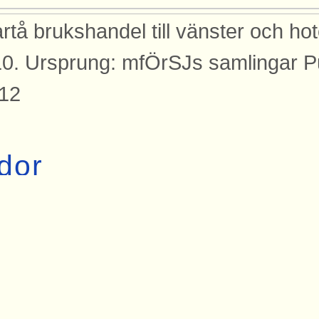
rtå brukshandel till vänster och hotel
0. Ursprung: mfÖrSJs samlingar Pu
12
dor
den finns med på dessa sidor.
rtå