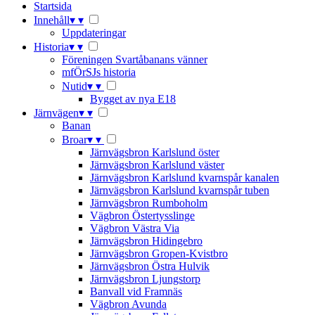
Startsida
Innehåll
▾
▾
Uppdateringar
Historia
▾
▾
Föreningen Svartåbanans vänner
mfÖrSJs historia
Nutid
▾
▾
Bygget av nya E18
Järnvägen
▾
▾
Banan
Broar
▾
▾
Järnvägsbron Karlslund öster
Järnvägsbron Karlslund väster
Järnvägsbron Karlslund kvarnspår kanalen
Järnvägsbron Karlslund kvarnspår tuben
Järnvägsbron Rumboholm
Vägbron Östertysslinge
Vägbron Västra Via
Järnvägsbron Hidingebro
Järnvägsbron Gropen-Kvistbro
Järnvägsbron Östra Hulvik
Järnvägsbron Ljungstorp
Banvall vid Framnäs
Vägbron Avunda