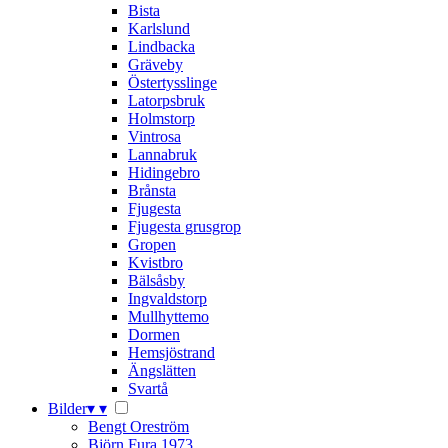
Bista
Karlslund
Lindbacka
Gräveby
Östertysslinge
Latorpsbruk
Holmstorp
Vintrosa
Lannabruk
Hidingebro
Brånsta
Fjugesta
Fjugesta grusgrop
Gropen
Kvistbro
Bälsåsby
Ingvaldstorp
Mullhyttemo
Dormen
Hemsjöstrand
Ängslätten
Svartå
Bilder
▾
▾
Bengt Oreström
Björn Fura 1973