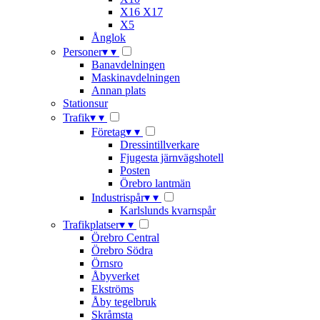
X16 X17
X5
Ånglok
Personer
▾
▾
Banavdelningen
Maskinavdelningen
Annan plats
Stationsur
Trafik
▾
▾
Företag
▾
▾
Dressintillverkare
Fjugesta järnvägshotell
Posten
Örebro lantmän
Industrispår
▾
▾
Karlslunds kvarnspår
Trafikplatser
▾
▾
Örebro Central
Örebro Södra
Örnsro
Åbyverket
Ekströms
Åby tegelbruk
Skråmsta