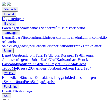
Startsida
Innehåll
Uppdateringar
Historia
Föreningen Svartåbanans vänner
mfÖrSJs historia
Nutid
Järnvägen
Banan
Broar
Vägkorsningar
Linjebeskrivning
Längdmätningskonnektio
och andra
objekt
Byggnadstyper
Fordon
Personer
Stationsur
Trafik
Trafikplatser
Bilder
Bengt Oreström
Björn Fura 1973
Björn Rossipal 1978
Ingemar
Andersson
Ingemar Juhlin
Karl-Olof Karlsson
Lars-Henrik
Larsson
Miljöbilder 2004
Nalle Elfqvist 1985
SMoK-resa
1985
SMoK-resa 2007
Anders Forsberg
Torbjörn Hård 1984
mfÖrSJ
Bli medlem
Händelser
Kontakta oss
Logga in
Medlemstidningen
»Svartåmärra«
Press
Stadgar
Styrelse
Forskning
Berätta
Efterlysningar
Sök
☰