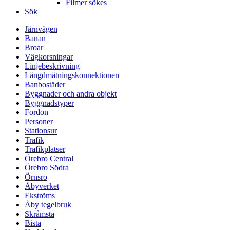
Filmer sökes
Sök
Järnvägen
Banan
Broar
Vägkorsningar
Linjebeskrivning
Längdmätningskonnektionen
Banbostäder
Byggnader och andra objekt
Byggnadstyper
Fordon
Personer
Stationsur
Trafik
Trafikplatser
Örebro Central
Örebro Södra
Örnsro
Åbyverket
Ekströms
Åby tegelbruk
Skråmsta
Bista