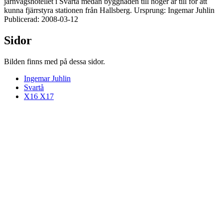
järnvägshotellet i Svartå medan byggnaden till höger är till för att
kunna fjärrstyra stationen från Hallsberg. Ursprung: Ingemar Juhlin
Publicerad: 2008-03-12
Sidor
Bilden finns med på dessa sidor.
Ingemar Juhlin
Svartå
X16 X17