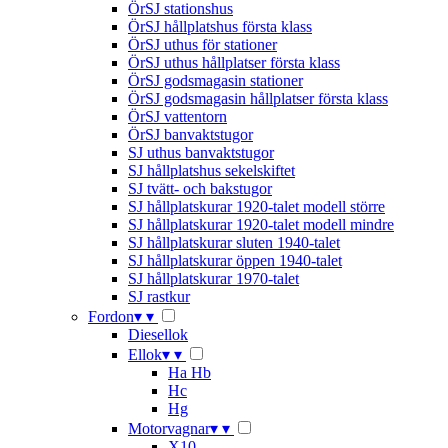
ÖrSJ stationshus
ÖrSJ hållplatshus första klass
ÖrSJ uthus för stationer
ÖrSJ uthus hållplatser första klass
ÖrSJ godsmagasin stationer
ÖrSJ godsmagasin hållplatser första klass
ÖrSJ vattentorn
ÖrSJ banvaktstugor
SJ uthus banvaktstugor
SJ hållplatshus sekelskiftet
SJ tvätt- och bakstugor
SJ hållplatskurar 1920-talet modell större
SJ hållplatskurar 1920-talet modell mindre
SJ hållplatskurar sluten 1940-talet
SJ hållplatskurar öppen 1940-talet
SJ hållplatskurar 1970-talet
SJ rastkur
Fordon
▾
▾
Diesellok
Ellok
▾
▾
Ha Hb
Hc
Hg
Motorvagnar
▾
▾
X10