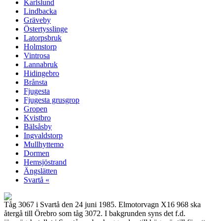
Karlslund
Lindbacka
Gräveby
Östertysslinge
Latorpsbruk
Holmstorp
Vintrosa
Lannabruk
Hidingebro
Brånsta
Fjugesta
Fjugesta grusgrop
Gropen
Kvistbro
Bälsåsby
Ingvaldstorp
Mullhyttemo
Dormen
Hemsjöstrand
Ängslätten
Svartå «
Tåg 3067 i Svartå den 24 juni 1985. Elmotorvagn X16 968 ska
återgå till Örebro som tåg 3072. I bakgrunden syns det f.d.