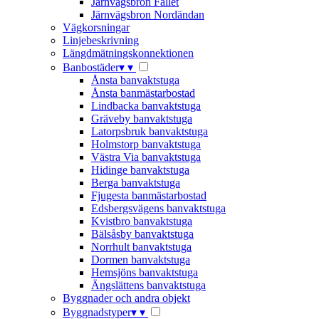
Järnvägsbron Fallet
Järnvägsbron Nordändan
Vägkorsningar
Linjebeskrivning
Längdmätningskonnektionen
Banbostäder
▾
▾
Ånsta banvaktstuga
Ånsta banmästarbostad
Lindbacka banvaktstuga
Gräveby banvaktstuga
Latorpsbruk banvaktstuga
Holmstorp banvaktstuga
Västra Via banvaktstuga
Hidinge banvaktstuga
Berga banvaktstuga
Fjugesta banmästarbostad
Edsbergsvägens banvaktstuga
Kvistbro banvaktstuga
Bälsåsby banvaktstuga
Norrhult banvaktstuga
Dormen banvaktstuga
Hemsjöns banvaktstuga
Ängslättens banvaktstuga
Byggnader och andra objekt
Byggnadstyper
▾
▾