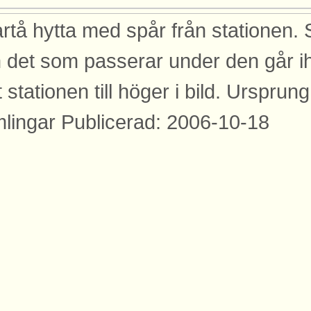
rtå hytta med spår från stationen.
 det som passerar under den går i
 stationen till höger i bild. Urspru
lingar Publicerad: 2006-10-18
dor
den finns med på dessa sidor.
rtå