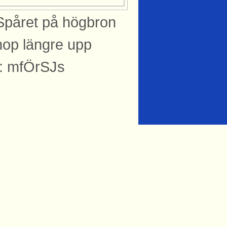
 Spåret på högbron
hop längre upp
ng: mfÖrSJs