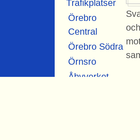
Trafikplatser
Sva
Örebro
och
Central
mot
Örebro Södra
sam
Örnsro
Åbyverket
Si
Ekströms
Bil
Åby tegelbruk
Sva
Skråmsta
Bista