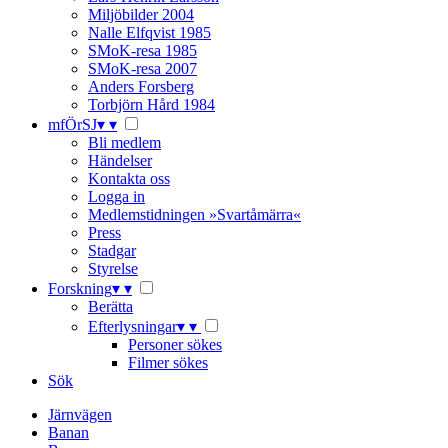
Miljöbilder 2004
Nalle Elfqvist 1985
SMoK-resa 1985
SMoK-resa 2007
Anders Forsberg
Torbjörn Hård 1984
mfÖrSJ
▾
▾
Bli medlem
Händelser
Kontakta oss
Logga in
Medlemstidningen »Svartåmärra«
Press
Stadgar
Styrelse
Forskning
▾
▾
Berätta
Efterlysningar
▾
▾
Personer sökes
Filmer sökes
Sök
Järnvägen
Banan