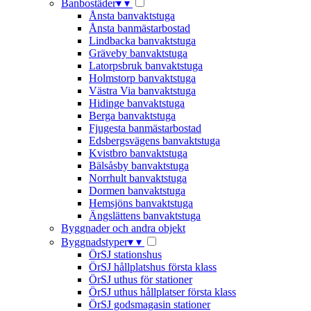
Banbostäder
▾
▾
Ånsta banvaktstuga
Ånsta banmästarbostad
Lindbacka banvaktstuga
Gräveby banvaktstuga
Latorpsbruk banvaktstuga
Holmstorp banvaktstuga
Västra Via banvaktstuga
Hidinge banvaktstuga
Berga banvaktstuga
Fjugesta banmästarbostad
Edsbergsvägens banvaktstuga
Kvistbro banvaktstuga
Bälsåsby banvaktstuga
Norrhult banvaktstuga
Dormen banvaktstuga
Hemsjöns banvaktstuga
Ängslättens banvaktstuga
Byggnader och andra objekt
Byggnadstyper
▾
▾
ÖrSJ stationshus
ÖrSJ hållplatshus första klass
ÖrSJ uthus för stationer
ÖrSJ uthus hållplatser första klass
ÖrSJ godsmagasin stationer