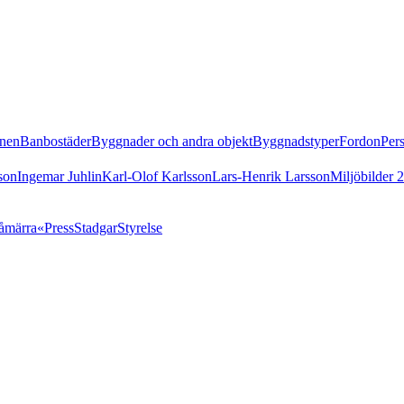
nen
Banbostäder
Byggnader och andra objekt
Byggnadstyper
Fordon
Per
son
Ingemar Juhlin
Karl-Olof Karlsson
Lars-Henrik Larsson
Miljöbilder 
åmärra«
Press
Stadgar
Styrelse