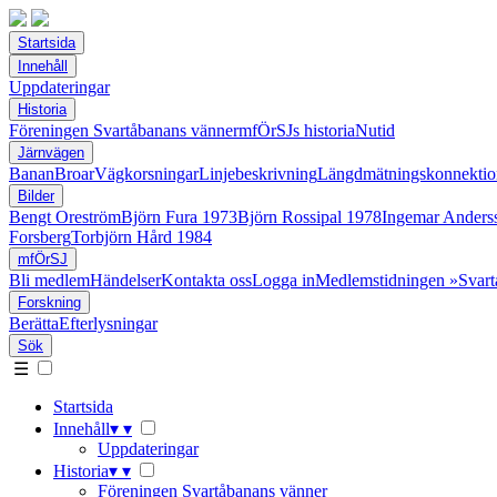
Startsida
Innehåll
Uppdateringar
Historia
Föreningen Svartåbanans vänner
mfÖrSJs historia
Nutid
Järnvägen
Banan
Broar
Vägkorsningar
Linjebeskrivning
Längdmätningskonnektio
Bilder
Bengt Oreström
Björn Fura 1973
Björn Rossipal 1978
Ingemar Anders
Forsberg
Torbjörn Hård 1984
mfÖrSJ
Bli medlem
Händelser
Kontakta oss
Logga in
Medlemstidningen »Svart
Forskning
Berätta
Efterlysningar
Sök
☰
Startsida
Innehåll
▾
▾
Uppdateringar
Historia
▾
▾
Föreningen Svartåbanans vänner