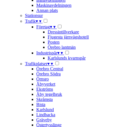
Banavdelningen
Maskinavdelningen
Annan plats
Stationsur
Trafik
▾
▾
Företag
▾
▾
Dressintillverkare
Fjugesta järnvägshotell
Posten
Örebro lantmän
Industrispår
▾
▾
Karlslunds kvarnspår
Trafikplatser
▾
▾
Örebro Central
Örebro Södra
Örnsro
Åbyverket
Ekströms
Åby tegelbruk
Skråmsta
Bista
Karlslund
Lindbacka
Gräveby
Östertysslinge