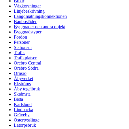
Broar
Vägkorsningar
Linjebeskrivning
Längdmätningskonnektionen
Banbostäder
Byggnader och andra objekt
Byggnadstyper
Fordon
Personer
Stationsur
Trafik
Trafikplatser
Örebro Central
Örebro Södra
Örnsro
Åbyverket
Ekströms
Åby tegelbruk
Skråmsta
Bista
Karlslund
Lindbacka
Gräveby
Östertysslinge
Latorpsbruk