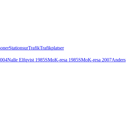
soner
Stationsur
Trafik
Trafikplatser
2004
Nalle Elfqvist 1985
SMoK-resa 1985
SMoK-resa 2007
Anders