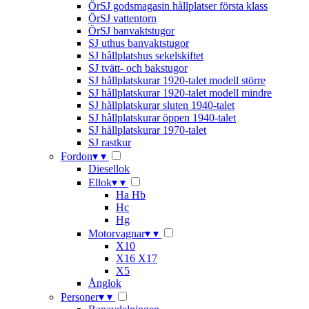
ÖrSJ godsmagasin hållplatser första klass
ÖrSJ vattentorn
ÖrSJ banvaktstugor
SJ uthus banvaktstugor
SJ hållplatshus sekelskiftet
SJ tvätt- och bakstugor
SJ hållplatskurar 1920-talet modell större
SJ hållplatskurar 1920-talet modell mindre
SJ hållplatskurar sluten 1940-talet
SJ hållplatskurar öppen 1940-talet
SJ hållplatskurar 1970-talet
SJ rastkur
Fordon
▾
▾
Diesellok
Ellok
▾
▾
Ha Hb
Hc
Hg
Motorvagnar
▾
▾
X10
X16 X17
X5
Ånglok
Personer
▾
▾