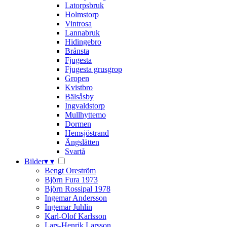
Latorpsbruk
Holmstorp
Vintrosa
Lannabruk
Hidingebro
Brånsta
Fjugesta
Fjugesta grusgrop
Gropen
Kvistbro
Bälsåsby
Ingvaldstorp
Mullhyttemo
Dormen
Hemsjöstrand
Ängslätten
Svartå
Bilder
▾
▾
Bengt Oreström
Björn Fura 1973
Björn Rossipal 1978
Ingemar Andersson
Ingemar Juhlin
Karl-Olof Karlsson
Lars-Henrik Larsson