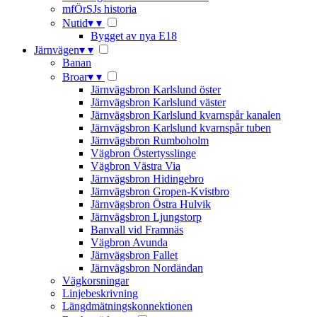
mfÖrSJs historia
Nutid
▾
▾
Bygget av nya E18
Järnvägen
▾
▾
Banan
Broar
▾
▾
Järnvägsbron Karlslund öster
Järnvägsbron Karlslund väster
Järnvägsbron Karlslund kvarnspår kanalen
Järnvägsbron Karlslund kvarnspår tuben
Järnvägsbron Rumboholm
Vägbron Östertysslinge
Vägbron Västra Via
Järnvägsbron Hidingebro
Järnvägsbron Gropen-Kvistbro
Järnvägsbron Östra Hulvik
Järnvägsbron Ljungstorp
Banvall vid Framnäs
Vägbron Avunda
Järnvägsbron Fallet
Järnvägsbron Nordändan
Vägkorsningar
Linjebeskrivning
Längdmätningskonnektionen