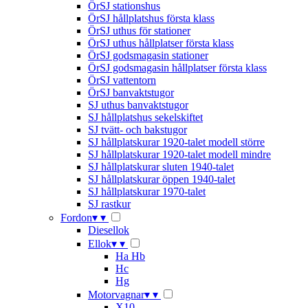
ÖrSJ stationshus
ÖrSJ hållplatshus första klass
ÖrSJ uthus för stationer
ÖrSJ uthus hållplatser första klass
ÖrSJ godsmagasin stationer
ÖrSJ godsmagasin hållplatser första klass
ÖrSJ vattentorn
ÖrSJ banvaktstugor
SJ uthus banvaktstugor
SJ hållplatshus sekelskiftet
SJ tvätt- och bakstugor
SJ hållplatskurar 1920-talet modell större
SJ hållplatskurar 1920-talet modell mindre
SJ hållplatskurar sluten 1940-talet
SJ hållplatskurar öppen 1940-talet
SJ hållplatskurar 1970-talet
SJ rastkur
Fordon
▾
▾
Diesellok
Ellok
▾
▾
Ha Hb
Hc
Hg
Motorvagnar
▾
▾
X10