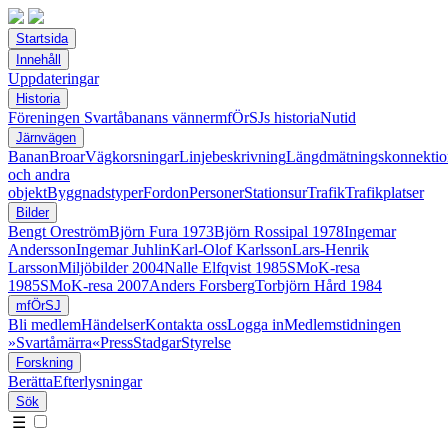
Startsida
Innehåll
Uppdateringar
Historia
Föreningen Svartåbanans vänner
mfÖrSJs historia
Nutid
Järnvägen
Banan
Broar
Vägkorsningar
Linjebeskrivning
Längdmätningskonnektio
och andra
objekt
Byggnadstyper
Fordon
Personer
Stationsur
Trafik
Trafikplatser
Bilder
Bengt Oreström
Björn Fura 1973
Björn Rossipal 1978
Ingemar
Andersson
Ingemar Juhlin
Karl-Olof Karlsson
Lars-Henrik
Larsson
Miljöbilder 2004
Nalle Elfqvist 1985
SMoK-resa
1985
SMoK-resa 2007
Anders Forsberg
Torbjörn Hård 1984
mfÖrSJ
Bli medlem
Händelser
Kontakta oss
Logga in
Medlemstidningen
»Svartåmärra«
Press
Stadgar
Styrelse
Forskning
Berätta
Efterlysningar
Sök
☰