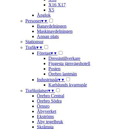
X16 X17
X5
Ånglok
Personer
▾
▾
Banavdelningen
Maskinavdelningen
Annan plats
Stationsur
Trafik
▾
▾
Företag
▾
▾
Dressintillverkare
Fjugesta järnvägshotell
Posten
Örebro lantmän
Industrispår
▾
▾
Karlslunds kvarnspår
Trafikplatser
▾
▾
Örebro Central
Örebro Södra
Örnsro
Åbyverket
Ekströms
Åby tegelbruk
Skråmsta