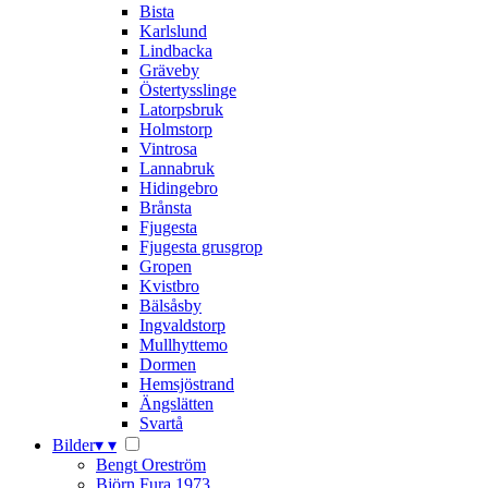
Bista
Karlslund
Lindbacka
Gräveby
Östertysslinge
Latorpsbruk
Holmstorp
Vintrosa
Lannabruk
Hidingebro
Brånsta
Fjugesta
Fjugesta grusgrop
Gropen
Kvistbro
Bälsåsby
Ingvaldstorp
Mullhyttemo
Dormen
Hemsjöstrand
Ängslätten
Svartå
Bilder
▾
▾
Bengt Oreström
Björn Fura 1973