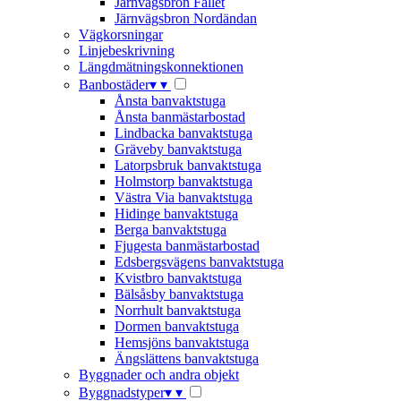
Järnvägsbron Fallet
Järnvägsbron Nordändan
Vägkorsningar
Linjebeskrivning
Längdmätningskonnektionen
Banbostäder
▾
▾
Ånsta banvaktstuga
Ånsta banmästarbostad
Lindbacka banvaktstuga
Gräveby banvaktstuga
Latorpsbruk banvaktstuga
Holmstorp banvaktstuga
Västra Via banvaktstuga
Hidinge banvaktstuga
Berga banvaktstuga
Fjugesta banmästarbostad
Edsbergsvägens banvaktstuga
Kvistbro banvaktstuga
Bälsåsby banvaktstuga
Norrhult banvaktstuga
Dormen banvaktstuga
Hemsjöns banvaktstuga
Ängslättens banvaktstuga
Byggnader och andra objekt
Byggnadstyper
▾
▾