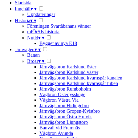
Startsida
Innehåll
▾
▾
Uppdateringar
Historia
▾
▾
Föreningen Svartåbanans vänner
mfÖrSJs historia
Nutid
▾
▾
Bygget av nya E18
Järnvägen
▾
▾
Banan
Broar
▾
▾
Järnvägsbron Karlslund öster
Järnvägsbron Karlslund väster
Järnvägsbron Karlslund kvarnspår kanalen
Järnvägsbron Karlslund kvarnspår tuben
Järnvägsbron Rumboholm
Vägbron Östertysslinge
Vägbron Västra Via
Järnvägsbron Hidingebro
Järnvägsbron Gropen-Kvistbro
Järnvägsbron Östra Hulvik
Järnvägsbron Ljungstorp
Banvall vid Framnäs
Vägbron Avunda