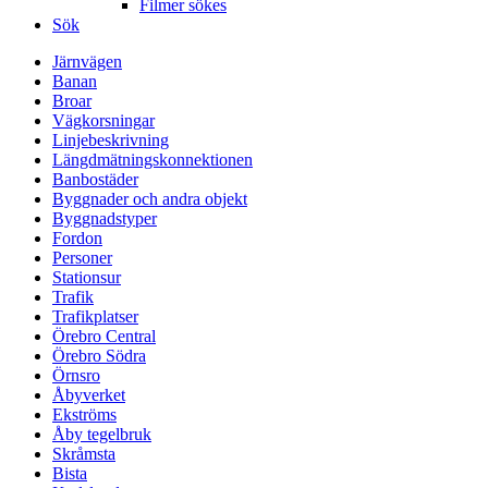
Filmer sökes
Sök
Järnvägen
Banan
Broar
Vägkorsningar
Linjebeskrivning
Längdmätningskonnektionen
Banbostäder
Byggnader och andra objekt
Byggnadstyper
Fordon
Personer
Stationsur
Trafik
Trafikplatser
Örebro Central
Örebro Södra
Örnsro
Åbyverket
Ekströms
Åby tegelbruk
Skråmsta
Bista