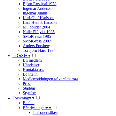
Björn Rossipal 1978
Ingemar Andersson
Ingemar Juhlin
Karl-Olof Karlsson
Lars-Henrik Larsson
Miljöbilder 2004
Nalle Elfqvist 1985
SMoK-resa 1985
SMoK-resa 2007
Anders Forsberg
Torbjörn Hård 1984
mfÖrSJ
▾
▾
Bli medlem
Händelser
Kontakta oss
Logga in
Medlemstidningen »Svartåmärra«
Press
Stadgar
Styrelse
Forskning
▾
▾
Berätta
Efterlysningar
▾
▾
Personer sökes