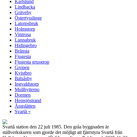
Karlslund
Lindbacka
Gräveby
Östertysslinge
Latorpsbruk
Holmstorp
Vintrosa
Lannabruk
Hidingebro
Brånsta
Fjugesta
Fjugesta grusgrop
Gropen
Kvistbro
Bälsåsby
Ingvaldstorp
Mullhyttemo
Dormen
Hemsjöstrand
Ängslätten
Svartå «
Svartå station den 22 juli 1985. Den gråa byggnaden är
ställverkskuren som gjorde det möjligt att fjärrstyra Svartå från