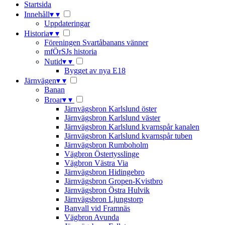
Startsida
Innehåll
▾
▾
Uppdateringar
Historia
▾
▾
Föreningen Svartåbanans vänner
mfÖrSJs historia
Nutid
▾
▾
Bygget av nya E18
Järnvägen
▾
▾
Banan
Broar
▾
▾
Järnvägsbron Karlslund öster
Järnvägsbron Karlslund väster
Järnvägsbron Karlslund kvarnspår kanalen
Järnvägsbron Karlslund kvarnspår tuben
Järnvägsbron Rumboholm
Vägbron Östertysslinge
Vägbron Västra Via
Järnvägsbron Hidingebro
Järnvägsbron Gropen-Kvistbro
Järnvägsbron Östra Hulvik
Järnvägsbron Ljungstorp
Banvall vid Framnäs
Vägbron Avunda