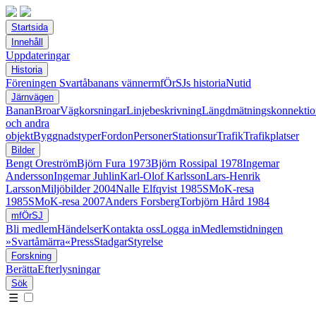
Startsida
Innehåll
Uppdateringar
Historia
Föreningen Svartåbanans vänner
mfÖrSJs historia
Nutid
Järnvägen
Banan
Broar
Vägkorsningar
Linjebeskrivning
Längdmätningskonnektio
och andra
objekt
Byggnadstyper
Fordon
Personer
Stationsur
Trafik
Trafikplatser
Bilder
Bengt Oreström
Björn Fura 1973
Björn Rossipal 1978
Ingemar
Andersson
Ingemar Juhlin
Karl-Olof Karlsson
Lars-Henrik
Larsson
Miljöbilder 2004
Nalle Elfqvist 1985
SMoK-resa
1985
SMoK-resa 2007
Anders Forsberg
Torbjörn Hård 1984
mfÖrSJ
Bli medlem
Händelser
Kontakta oss
Logga in
Medlemstidningen
»Svartåmärra«
Press
Stadgar
Styrelse
Forskning
Berätta
Efterlysningar
Sök
☰