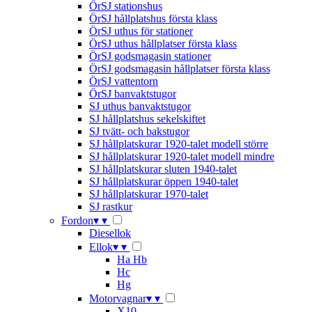
ÖrSJ stationshus
ÖrSJ hållplatshus första klass
ÖrSJ uthus för stationer
ÖrSJ uthus hållplatser första klass
ÖrSJ godsmagasin stationer
ÖrSJ godsmagasin hållplatser första klass
ÖrSJ vattentorn
ÖrSJ banvaktstugor
SJ uthus banvaktstugor
SJ hållplatshus sekelskiftet
SJ tvätt- och bakstugor
SJ hållplatskurar 1920-talet modell större
SJ hållplatskurar 1920-talet modell mindre
SJ hållplatskurar sluten 1940-talet
SJ hållplatskurar öppen 1940-talet
SJ hållplatskurar 1970-talet
SJ rastkur
Fordon
▾
▾
Diesellok
Ellok
▾
▾
Ha Hb
Hc
Hg
Motorvagnar
▾
▾
X10