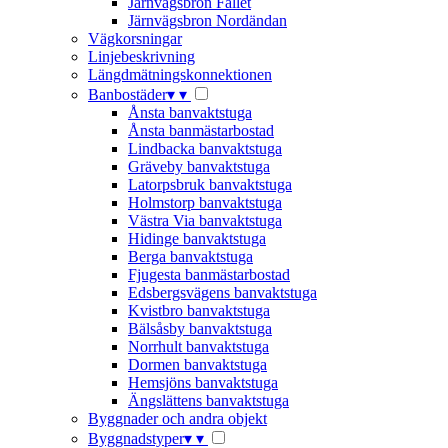
Järnvägsbron Fallet
Järnvägsbron Nordändan
Vägkorsningar
Linjebeskrivning
Längdmätningskonnektionen
Banbostäder
▾
▾
Ånsta banvaktstuga
Ånsta banmästarbostad
Lindbacka banvaktstuga
Gräveby banvaktstuga
Latorpsbruk banvaktstuga
Holmstorp banvaktstuga
Västra Via banvaktstuga
Hidinge banvaktstuga
Berga banvaktstuga
Fjugesta banmästarbostad
Edsbergsvägens banvaktstuga
Kvistbro banvaktstuga
Bälsåsby banvaktstuga
Norrhult banvaktstuga
Dormen banvaktstuga
Hemsjöns banvaktstuga
Ängslättens banvaktstuga
Byggnader och andra objekt
Byggnadstyper
▾
▾