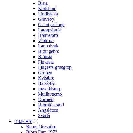
Bista
Karlslund
Lindbacka
Gräveby
Östertysslinge
Latorpsbruk
Holmstorp
Vintrosa
Lannabruk
Hidingebro
Brånsta
Fjugesta
Fjugesta grusgrop
Gropen
Kvistbro
Bälsåsby
Ingvaldstorp
Mullhyttemo
Dormen
Hemsjöstrand
Ängslätten
Svartå
Bilder
▾
▾
Bengt Oreström
Björn Fura 1973