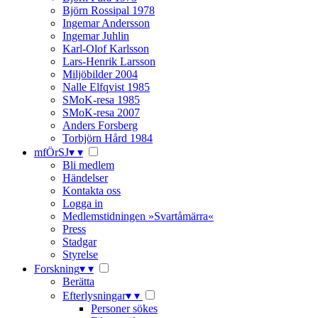
Björn Rossipal 1978
Ingemar Andersson
Ingemar Juhlin
Karl-Olof Karlsson
Lars-Henrik Larsson
Miljöbilder 2004
Nalle Elfqvist 1985
SMoK-resa 1985
SMoK-resa 2007
Anders Forsberg
Torbjörn Hård 1984
mfÖrSJ
▾
▾
Bli medlem
Händelser
Kontakta oss
Logga in
Medlemstidningen »Svartåmärra«
Press
Stadgar
Styrelse
Forskning
▾
▾
Berätta
Efterlysningar
▾
▾
Personer sökes