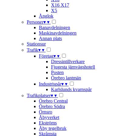
X16 X17
X5
Ånglok
Personer
▾
▾
Banavdelningen
Maskinavdelningen
Annan plats
Stationsur
Trafik
▾
▾
Företag
▾
▾
Dressintillverkare
Fjugesta järnvägshotell
Posten
Örebro lantmän
Industrispår
▾
▾
Karlslunds kvarnspår
Trafikplatser
▾
▾
Örebro Central
Örebro Södra
Örnsro
Åbyverket
Ekströms
Åby tegelbruk
Skråmsta