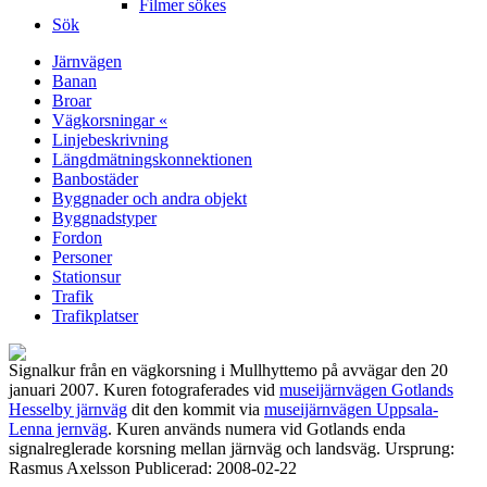
Filmer sökes
Sök
Järnvägen
Banan
Broar
Vägkorsningar «
Linjebeskrivning
Längdmätningskonnektionen
Banbostäder
Byggnader och andra objekt
Byggnadstyper
Fordon
Personer
Stationsur
Trafik
Trafikplatser
Signalkur från en vägkorsning i Mullhyttemo på avvägar den 20
januari 2007. Kuren fotograferades vid
museijärnvägen Gotlands
Hesselby järnväg
dit den kommit via
museijärnvägen Uppsala-
Lenna jernväg
. Kuren används numera vid Gotlands enda
signalreglerade korsning mellan järnväg och landsväg. Ursprung:
Rasmus Axelsson Publicerad: 2008-02-22