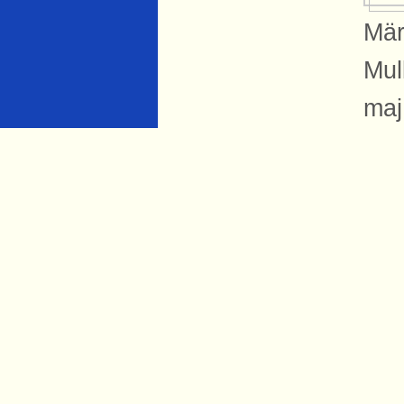
Mär
Mul
maj
Got
mus
num
jär
Pub
Si