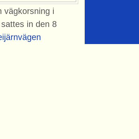
en vägkorsning i
sattes in den 8
ijärnvägen
t via
. Kuren används
de korsning mellan
s Axelsson