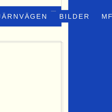
JÄRNVÄGEN
BILDER
M