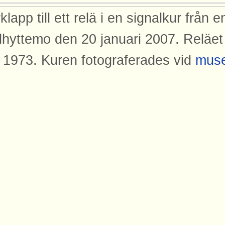
klapp till ett relä i en signalkur från 
lhyttemo den 20 januari 2007. Reläet 
 1973. Kuren fotograferades vid
muse
lands Hesselby järnväg
dit den kommi
eijärnvägen Uppsala-Lenna jernväg
era vid Gotlands enda signalreglera
nväg och landsväg. Ursprung: Rasmu
licerad: 2008-02-22
dor