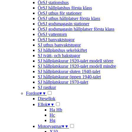
ÖrSJ stationshus
ÖrSJ hållplatshus första klass
ÖrSJ uthus för stationer
ÖrSJ uthus hållplatser första klass
ÖrSJ godsmagasin stationer
ÖrSJ godsmagasin hållplatser första klass
ÖrSJ vattentorn
ÖrSJ banvaktstugor
SJ uthus banvaktstugor
SJ hållplatshus sekelskiftet
SJ tvätt- och bakstugor
SJ hållplatskurar 1920-talet modell större
SJ hållplatskurar 1920-talet modell mindre
SJ hållplatskurar sluten 1940-talet
SJ hållplatskurar öppen 1940-talet
SJ hållplatskurar 1970-talet
SJ rastkur
Fordon
▾
▾
Diesellok
Ellok
▾
▾
Ha Hb
Hc
Hg
Motorvagnar
▾
▾
X10