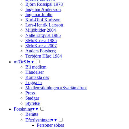
Björn Rossipal 1978
Ingemar Andersson
Ingemar Juhlin
Karl-Olof Karlsson
Lars-Henrik Larsson
Miljöbilder 2004
Nalle Elfqvist 1985
SMoK-resa 1985
SMoK-resa 2007
Anders Forsberg
Torbjörn Hård 1984
mfÖrSJ
▾
▾
Bli medlem
Händelser
Kontakta oss
Logga in
Medlemstidningen »Svartåmärra«
Press
Stadgar
Styrelse
Forskning
▾
▾
Berätta
Efterlysningar
▾
▾
Personer sökes