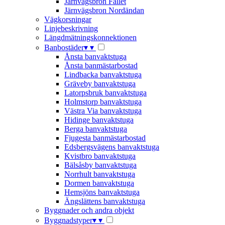
Järnvägsbron Fallet
Järnvägsbron Nordändan
Vägkorsningar
Linjebeskrivning
Längdmätningskonnektionen
Banbostäder
▾
▾
Ånsta banvaktstuga
Ånsta banmästarbostad
Lindbacka banvaktstuga
Gräveby banvaktstuga
Latorpsbruk banvaktstuga
Holmstorp banvaktstuga
Västra Via banvaktstuga
Hidinge banvaktstuga
Berga banvaktstuga
Fjugesta banmästarbostad
Edsbergsvägens banvaktstuga
Kvistbro banvaktstuga
Bälsåsby banvaktstuga
Norrhult banvaktstuga
Dormen banvaktstuga
Hemsjöns banvaktstuga
Ängslättens banvaktstuga
Byggnader och andra objekt
Byggnadstyper
▾
▾