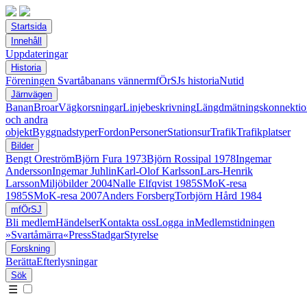
Startsida
Innehåll
Uppdateringar
Historia
Föreningen Svartåbanans vänner
mfÖrSJs historia
Nutid
Järnvägen
Banan
Broar
Vägkorsningar
Linjebeskrivning
Längdmätningskonnektio
och andra
objekt
Byggnadstyper
Fordon
Personer
Stationsur
Trafik
Trafikplatser
Bilder
Bengt Oreström
Björn Fura 1973
Björn Rossipal 1978
Ingemar
Andersson
Ingemar Juhlin
Karl-Olof Karlsson
Lars-Henrik
Larsson
Miljöbilder 2004
Nalle Elfqvist 1985
SMoK-resa
1985
SMoK-resa 2007
Anders Forsberg
Torbjörn Hård 1984
mfÖrSJ
Bli medlem
Händelser
Kontakta oss
Logga in
Medlemstidningen
»Svartåmärra«
Press
Stadgar
Styrelse
Forskning
Berätta
Efterlysningar
Sök
☰