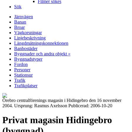
Filmer sökes
Sök
Järnvägen
Banan
Broar
Vägkorsningar
Linjebeskrivning
Längdmätningskonnektionen
Banbostäder
Byggnader och andra objekt «
Byggnadstyper
Fordon
Personer
Stationsur
Trafik
Trafikplatser
Örebro centralförenings magasin i Hidingebro den 16 november
2004. Ursprung: Rasmus Axelsson Publicerad: 2006-10-20
Privat magasin Hidingebro
(byggnad)