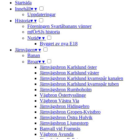
Startsida
Innehåll
▾
▾
Uppdateringar
Historia
▾
▾
Föreningen Svartåbanans vänner
mfÖrSJs historia
Nutid
▾
▾
Bygget av nya E18
Järnvägen
▾
▾
Banan
Broar
▾
▾
Järnvägsbron Karlslund öster
Järnvägsbron Karlslund väster
Järnvägsbron Karlslund kvarnspår kanalen
Järnvägsbron Karlslund kvarnspår tuben
Järnvägsbron Rumboholm
Vägbron Östertysslinge
Vägbron Västra Via
Järnvägsbron Hidingebro
Järnvägsbron Gropen-Kvistbro
Järnvägsbron Östra Hulvik
Järnvägsbron Ljungstorp
Banvall vid Framnäs
Vägbron Avunda