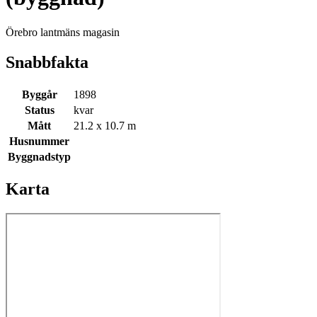
Örebro lantmäns magasin
Snabbfakta
Byggår
1898
Status
kvar
Mått
21.2 x 10.7 m
Husnummer
Byggnadstyp
Karta