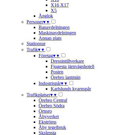
X16 X17
X5
Ånglok
Personer
▾
▾
Banavdelningen
Maskinavdelningen
Annan plats
Stationsur
Trafik
▾
▾
Företag
▾
▾
Dressintillverkare
Fjugesta järnvägshotell
Posten
Örebro lantmän
Industrispår
▾
▾
Karlslunds kvarnspår
Trafikplatser
▾
▾
Örebro Central
Örebro Södra
Örnsro
Åbyverket
Ekströms
Åby tegelbruk
Skråmsta