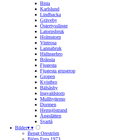
Bista
Karlslund
Lindbacka
Gräveby
Östertysslinge
Latorpsbruk
Holmstorp
Vintrosa
Lannabruk
Hidingebro
Brånsta
Fjugesta
Fjugesta grusgrop
Gropen
Kvistbro
Bälsåsby
Ingvaldstorp
Mullhyttemo
Dormen
Hemsjöstrand
Ängslätten
Svartå
Bilder
▾
▾
Bengt Oreström
Björn Fura 1973