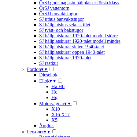
ÖrSJ godsmagasin hållplatser första klass
ÖrSJ vattentorn
ÖrSJ banvaktstugor
SJ uthus banvaktstugor
SJ hållplatshus sekelskiftet
SJ tvätt- och bakstugor
SJ hållplatskurar 1920-talet modell större
SJ hållplatskurar 1920-talet modell mindre
SJ hållplatskurar sluten 1940-talet
SJ hållplatskurar öppen 1940-talet
SJ hållplatskurar 1970-talet
SJ rastkur
Fordon
▾
▾
Diesellok
Ellok
▾
▾
Ha Hb
Hc
Hg
Motorvagnar
▾
▾
X10
X16 X17
X5
Ånglok
Personer
▾
▾