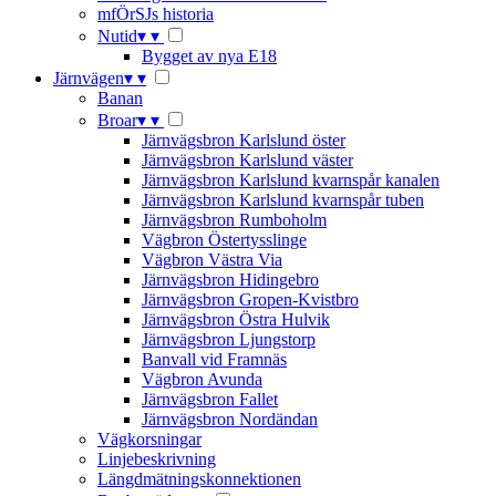
mfÖrSJs historia
Nutid
▾
▾
Bygget av nya E18
Järnvägen
▾
▾
Banan
Broar
▾
▾
Järnvägsbron Karlslund öster
Järnvägsbron Karlslund väster
Järnvägsbron Karlslund kvarnspår kanalen
Järnvägsbron Karlslund kvarnspår tuben
Järnvägsbron Rumboholm
Vägbron Östertysslinge
Vägbron Västra Via
Järnvägsbron Hidingebro
Järnvägsbron Gropen-Kvistbro
Järnvägsbron Östra Hulvik
Järnvägsbron Ljungstorp
Banvall vid Framnäs
Vägbron Avunda
Järnvägsbron Fallet
Järnvägsbron Nordändan
Vägkorsningar
Linjebeskrivning
Längdmätningskonnektionen