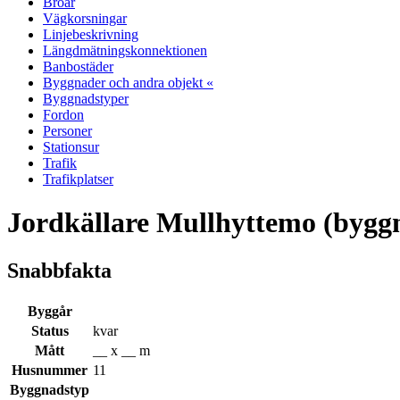
Broar
Vägkorsningar
Linjebeskrivning
Längdmätningskonnektionen
Banbostäder
Byggnader och andra objekt «
Byggnadstyper
Fordon
Personer
Stationsur
Trafik
Trafikplatser
Jordkällare Mullhyttemo (bygg
Snabbfakta
Byggår
Status
kvar
Mått
__ x __ m
Husnummer
11
Byggnadstyp