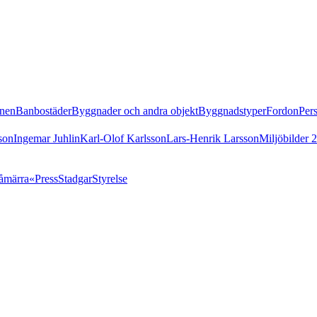
nen
Banbostäder
Byggnader och andra objekt
Byggnadstyper
Fordon
Per
son
Ingemar Juhlin
Karl-Olof Karlsson
Lars-Henrik Larsson
Miljöbilder 
åmärra«
Press
Stadgar
Styrelse