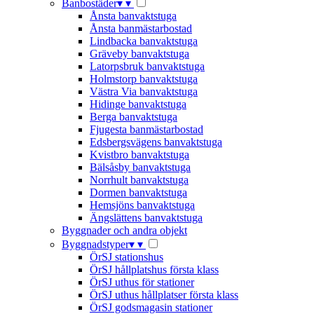
Banbostäder
▾
▾
Ånsta banvaktstuga
Ånsta banmästarbostad
Lindbacka banvaktstuga
Gräveby banvaktstuga
Latorpsbruk banvaktstuga
Holmstorp banvaktstuga
Västra Via banvaktstuga
Hidinge banvaktstuga
Berga banvaktstuga
Fjugesta banmästarbostad
Edsbergsvägens banvaktstuga
Kvistbro banvaktstuga
Bälsåsby banvaktstuga
Norrhult banvaktstuga
Dormen banvaktstuga
Hemsjöns banvaktstuga
Ängslättens banvaktstuga
Byggnader och andra objekt
Byggnadstyper
▾
▾
ÖrSJ stationshus
ÖrSJ hållplatshus första klass
ÖrSJ uthus för stationer
ÖrSJ uthus hållplatser första klass
ÖrSJ godsmagasin stationer