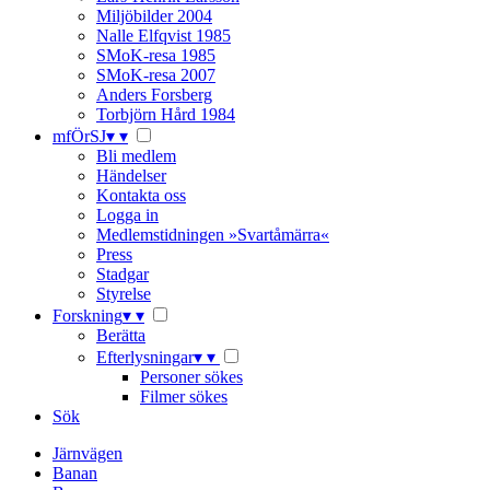
Miljöbilder 2004
Nalle Elfqvist 1985
SMoK-resa 1985
SMoK-resa 2007
Anders Forsberg
Torbjörn Hård 1984
mfÖrSJ
▾
▾
Bli medlem
Händelser
Kontakta oss
Logga in
Medlemstidningen »Svartåmärra«
Press
Stadgar
Styrelse
Forskning
▾
▾
Berätta
Efterlysningar
▾
▾
Personer sökes
Filmer sökes
Sök
Järnvägen
Banan