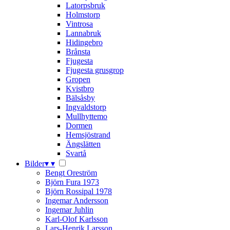
Latorpsbruk
Holmstorp
Vintrosa
Lannabruk
Hidingebro
Brånsta
Fjugesta
Fjugesta grusgrop
Gropen
Kvistbro
Bälsåsby
Ingvaldstorp
Mullhyttemo
Dormen
Hemsjöstrand
Ängslätten
Svartå
Bilder
▾
▾
Bengt Oreström
Björn Fura 1973
Björn Rossipal 1978
Ingemar Andersson
Ingemar Juhlin
Karl-Olof Karlsson
Lars-Henrik Larsson