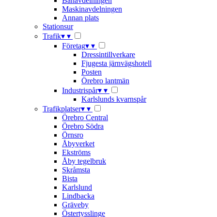
Banavdelningen
Maskinavdelningen
Annan plats
Stationsur
Trafik
▾
▾
Företag
▾
▾
Dressintillverkare
Fjugesta järnvägshotell
Posten
Örebro lantmän
Industrispår
▾
▾
Karlslunds kvarnspår
Trafikplatser
▾
▾
Örebro Central
Örebro Södra
Örnsro
Åbyverket
Ekströms
Åby tegelbruk
Skråmsta
Bista
Karlslund
Lindbacka
Gräveby
Östertysslinge