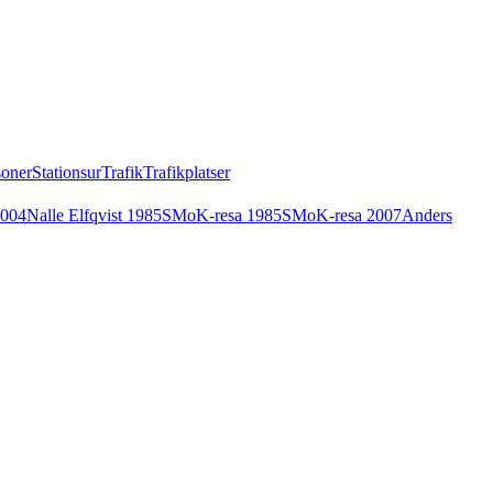
soner
Stationsur
Trafik
Trafikplatser
2004
Nalle Elfqvist 1985
SMoK-resa 1985
SMoK-resa 2007
Anders