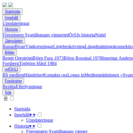
Startsida
Innehåll
Uppdateringar
Historia
Föreningen Svartåbanans vänner
mfÖrSJs historia
Nutid
Järnvägen
Banan
Broar
Vägkorsningar
Linjebeskrivning
Längdmätningskonnektio
Bilder
Bengt Oreström
Björn Fura 1973
Björn Rossipal 1978
Ingemar Anders
Forsberg
Torbjörn Hård 1984
mfÖrSJ
Bli medlem
Händelser
Kontakta oss
Logga in
Medlemstidningen »Svart
Forskning
Berätta
Efterlysningar
Sök
☰
Startsida
Innehåll
▾
▾
Uppdateringar
Historia
▾
▾
Föreningen Svartåbanans vänner