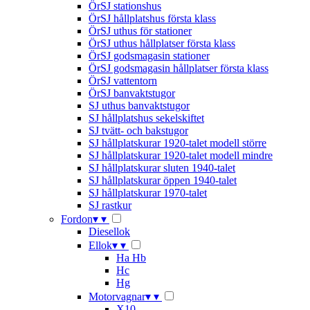
ÖrSJ stationshus
ÖrSJ hållplatshus första klass
ÖrSJ uthus för stationer
ÖrSJ uthus hållplatser första klass
ÖrSJ godsmagasin stationer
ÖrSJ godsmagasin hållplatser första klass
ÖrSJ vattentorn
ÖrSJ banvaktstugor
SJ uthus banvaktstugor
SJ hållplatshus sekelskiftet
SJ tvätt- och bakstugor
SJ hållplatskurar 1920-talet modell större
SJ hållplatskurar 1920-talet modell mindre
SJ hållplatskurar sluten 1940-talet
SJ hållplatskurar öppen 1940-talet
SJ hållplatskurar 1970-talet
SJ rastkur
Fordon
▾
▾
Diesellok
Ellok
▾
▾
Ha Hb
Hc
Hg
Motorvagnar
▾
▾
X10