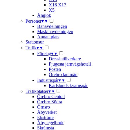
X16 X17
X5
Ånglok
Personer
▾
▾
Banavdelningen
Maskinavdelningen
Annan plats
Stationsur
Trafik
▾
▾
Företag
▾
▾
Dressintillverkare
Fjugesta järnvägshotell
Posten
Örebro lantmän
Industrispår
▾
▾
Karlslunds kvarnspår
Trafikplatser
▾
▾
Örebro Central
Örebro Södra
Örnsro
Åbyverket
Ekströms
Åby tegelbruk
Skråmsta