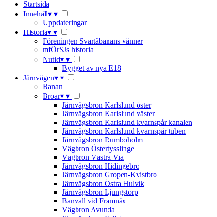
Startsida
Innehåll
▾
▾
Uppdateringar
Historia
▾
▾
Föreningen Svartåbanans vänner
mfÖrSJs historia
Nutid
▾
▾
Bygget av nya E18
Järnvägen
▾
▾
Banan
Broar
▾
▾
Järnvägsbron Karlslund öster
Järnvägsbron Karlslund väster
Järnvägsbron Karlslund kvarnspår kanalen
Järnvägsbron Karlslund kvarnspår tuben
Järnvägsbron Rumboholm
Vägbron Östertysslinge
Vägbron Västra Via
Järnvägsbron Hidingebro
Järnvägsbron Gropen-Kvistbro
Järnvägsbron Östra Hulvik
Järnvägsbron Ljungstorp
Banvall vid Framnäs
Vägbron Avunda