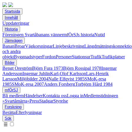
Startsida
Innehåll
Uppdateringar
Historia
Föreningen Svartåbanans vänner
mfÖrSJs historia
Nutid
Järnvägen
Banan
Broar
Vägkorsningar
Linjebeskrivning
Längdmätningskonnektio
och andra
objekt
Byggnadstyper
Fordon
Personer
Stationsur
Trafik
Trafikplatser
Bilder
Bengt Oreström
Björn Fura 1973
Björn Rossipal 1978
Ingemar
Andersson
Ingemar Juhlin
Karl-Olof Karlsson
Lars-Henrik
Larsson
Miljöbilder 2004
Nalle Elfqvist 1985
SMoK-resa
1985
SMoK-resa 2007
Anders Forsberg
Torbjörn Hård 1984
mfÖrSJ
Bli medlem
Händelser
Kontakta oss
Logga in
Medlemstidningen
»Svartåmärra«
Press
Stadgar
Styrelse
Forskning
Berätta
Efterlysningar
Sök
☰