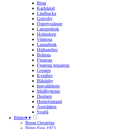
Bista
Karlslund
Lindbacka
Gräveby
Östertysslinge
Latorpsbruk
Holmstorp
Vintrosa
Lannabruk
Hidingebro
Brånsta
Fjugesta
Fjugesta grusgrop
Gropen
Kvistbro
Bälsåsby
Ingvaldstorp
Mullhyttemo
Dormen
Hemsjöstrand
Ängslätten
Svartå
Bilder
▾
▾
Bengt Oreström
Björn Fura 1973