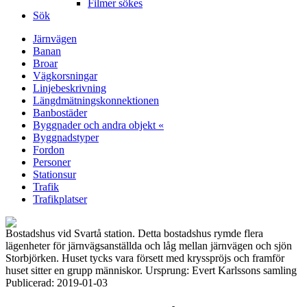
Filmer sökes
Sök
Järnvägen
Banan
Broar
Vägkorsningar
Linjebeskrivning
Längdmätningskonnektionen
Banbostäder
Byggnader och andra objekt «
Byggnadstyper
Fordon
Personer
Stationsur
Trafik
Trafikplatser
Bostadshus vid Svartå station. Detta bostadshus rymde flera
lägenheter för järnvägsanställda och låg mellan järnvägen och sjön
Storbjörken. Huset tycks vara försett med krysspröjs och framför
huset sitter en grupp människor. Ursprung: Evert Karlssons samling
Publicerad: 2019-01-03