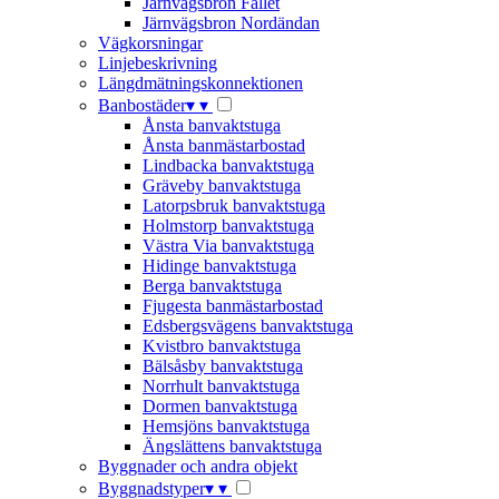
Järnvägsbron Fallet
Järnvägsbron Nordändan
Vägkorsningar
Linjebeskrivning
Längdmätningskonnektionen
Banbostäder
▾
▾
Ånsta banvaktstuga
Ånsta banmästarbostad
Lindbacka banvaktstuga
Gräveby banvaktstuga
Latorpsbruk banvaktstuga
Holmstorp banvaktstuga
Västra Via banvaktstuga
Hidinge banvaktstuga
Berga banvaktstuga
Fjugesta banmästarbostad
Edsbergsvägens banvaktstuga
Kvistbro banvaktstuga
Bälsåsby banvaktstuga
Norrhult banvaktstuga
Dormen banvaktstuga
Hemsjöns banvaktstuga
Ängslättens banvaktstuga
Byggnader och andra objekt
Byggnadstyper
▾
▾