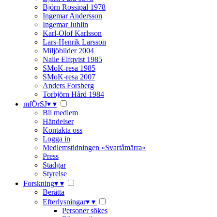
Björn Rossipal 1978
Ingemar Andersson
Ingemar Juhlin
Karl-Olof Karlsson
Lars-Henrik Larsson
Miljöbilder 2004
Nalle Elfqvist 1985
SMoK-resa 1985
SMoK-resa 2007
Anders Forsberg
Torbjörn Hård 1984
mfÖrSJ
▾
▾
Bli medlem
Händelser
Kontakta oss
Logga in
Medlemstidningen »Svartåmärra«
Press
Stadgar
Styrelse
Forskning
▾
▾
Berätta
Efterlysningar
▾
▾
Personer sökes