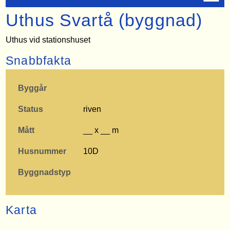
Uthus Svartå (byggnad)
Uthus vid stationshuset
Snabbfakta
Byggår
Status
riven
Mått
__ x __ m
Husnummer
10D
Byggnadstyp
Karta