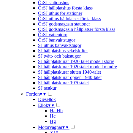
ÖrSJ stationshus
ÖrSJ hållplatshus första klass
ÖrSJ uthus för stationer
ÖrSJ uthus hållplatser första klass
ÖrSJ godsmagasin stationer
ÖrSJ godsmagasin hållplatser första klass
ÖrSJ vattentorn
ÖrSJ banvaktstugor
SJ uthus banvaktstugor
SJ hållplatshus sekelskiftet
SJ tvätt- och bakstugor
SJ hållplatskurar 1920-talet modell större
SJ hållplatskurar 1920-talet modell mindre
SJ hållplatskurar sluten 1940-talet
SJ hållplatskurar öppen 1940-talet
SJ hållplatskurar 1970-talet
SJ rastkur
Fordon
▾
▾
Diesellok
Ellok
▾
▾
Ha Hb
Hc
Hg
Motorvagnar
▾
▾
X10