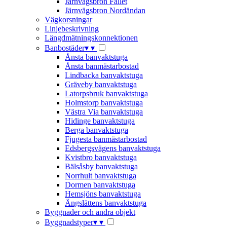
Järnvägsbron Fallet
Järnvägsbron Nordändan
Vägkorsningar
Linjebeskrivning
Längdmätningskonnektionen
Banbostäder
▾
▾
Ånsta banvaktstuga
Ånsta banmästarbostad
Lindbacka banvaktstuga
Gräveby banvaktstuga
Latorpsbruk banvaktstuga
Holmstorp banvaktstuga
Västra Via banvaktstuga
Hidinge banvaktstuga
Berga banvaktstuga
Fjugesta banmästarbostad
Edsbergsvägens banvaktstuga
Kvistbro banvaktstuga
Bälsåsby banvaktstuga
Norrhult banvaktstuga
Dormen banvaktstuga
Hemsjöns banvaktstuga
Ängslättens banvaktstuga
Byggnader och andra objekt
Byggnadstyper
▾
▾