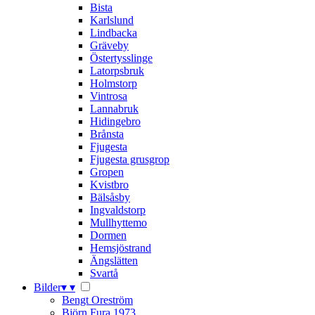
Bista
Karlslund
Lindbacka
Gräveby
Östertysslinge
Latorpsbruk
Holmstorp
Vintrosa
Lannabruk
Hidingebro
Brånsta
Fjugesta
Fjugesta grusgrop
Gropen
Kvistbro
Bälsåsby
Ingvaldstorp
Mullhyttemo
Dormen
Hemsjöstrand
Ängslätten
Svartå
Bilder
▾
▾
Bengt Oreström
Björn Fura 1973