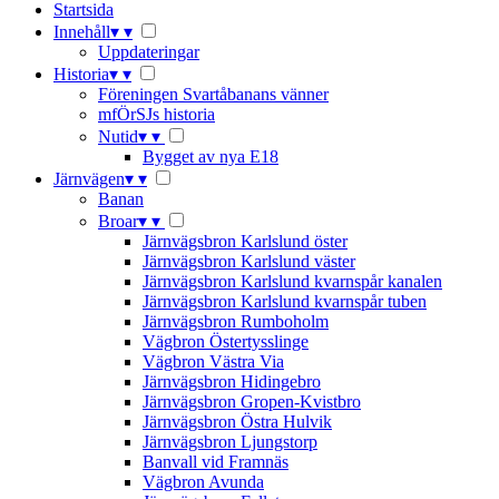
Startsida
Innehåll
▾
▾
Uppdateringar
Historia
▾
▾
Föreningen Svartåbanans vänner
mfÖrSJs historia
Nutid
▾
▾
Bygget av nya E18
Järnvägen
▾
▾
Banan
Broar
▾
▾
Järnvägsbron Karlslund öster
Järnvägsbron Karlslund väster
Järnvägsbron Karlslund kvarnspår kanalen
Järnvägsbron Karlslund kvarnspår tuben
Järnvägsbron Rumboholm
Vägbron Östertysslinge
Vägbron Västra Via
Järnvägsbron Hidingebro
Järnvägsbron Gropen-Kvistbro
Järnvägsbron Östra Hulvik
Järnvägsbron Ljungstorp
Banvall vid Framnäs
Vägbron Avunda