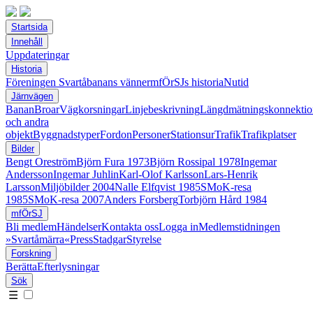
Startsida
Innehåll
Uppdateringar
Historia
Föreningen Svartåbanans vänner
mfÖrSJs historia
Nutid
Järnvägen
Banan
Broar
Vägkorsningar
Linjebeskrivning
Längdmätningskonnektio
och andra
objekt
Byggnadstyper
Fordon
Personer
Stationsur
Trafik
Trafikplatser
Bilder
Bengt Oreström
Björn Fura 1973
Björn Rossipal 1978
Ingemar
Andersson
Ingemar Juhlin
Karl-Olof Karlsson
Lars-Henrik
Larsson
Miljöbilder 2004
Nalle Elfqvist 1985
SMoK-resa
1985
SMoK-resa 2007
Anders Forsberg
Torbjörn Hård 1984
mfÖrSJ
Bli medlem
Händelser
Kontakta oss
Logga in
Medlemstidningen
»Svartåmärra«
Press
Stadgar
Styrelse
Forskning
Berätta
Efterlysningar
Sök
☰