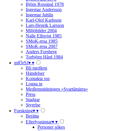
Björn Rossipal 1978
Ingemar Andersson
Ingemar Juhlin
Karl-Olof Karlsson
Lars-Henrik Larsson
Miljöbilder 2004
Nalle Elfqvist 1985
SMoK-resa 1985
SMoK-resa 2007
Anders Forsberg
Torbjörn Hård 1984
mfÖrSJ
▾
▾
Bli medlem
Händelser
Kontakta oss
Logga in
Medlemstidningen »Svartåmärra«
Press
Stadgar
Styrelse
Forskning
▾
▾
Berätta
Efterlysningar
▾
▾
Personer sökes