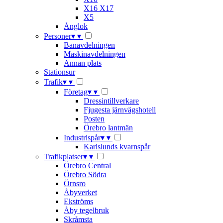
X16 X17
X5
Ånglok
Personer
▾
▾
Banavdelningen
Maskinavdelningen
Annan plats
Stationsur
Trafik
▾
▾
Företag
▾
▾
Dressintillverkare
Fjugesta järnvägshotell
Posten
Örebro lantmän
Industrispår
▾
▾
Karlslunds kvarnspår
Trafikplatser
▾
▾
Örebro Central
Örebro Södra
Örnsro
Åbyverket
Ekströms
Åby tegelbruk
Skråmsta