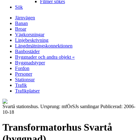
Filmer sökes
Sök
Järnvägen
Banan
Broar
Vägkorsningar
Linjebeskrivning
Längdmätningskonnektionen
Banbostäder
Byggnader och andra objekt «
Byggnadstyper
Fordon
Personer
Stationsur
Trafik
Trafikplatser
Svartå stationshus. Ursprung: mfÖrSJs samlingar Publicerad: 2006-
10-18
Transformatorhus Svartå
(byggnad)