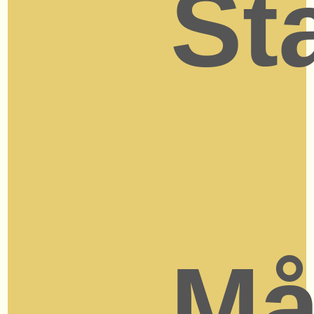
St
Må