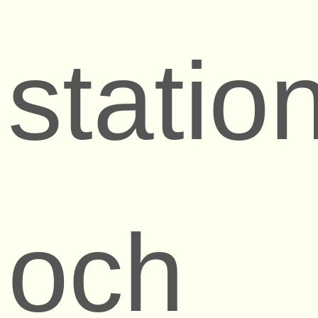
statio
och