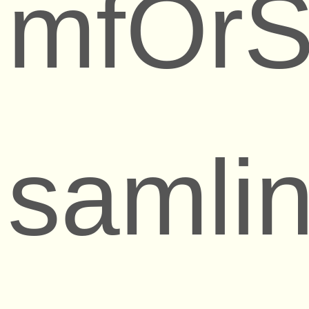
mfÖrS
samli