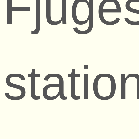
Fjuge
statio