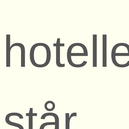
hotelle
står