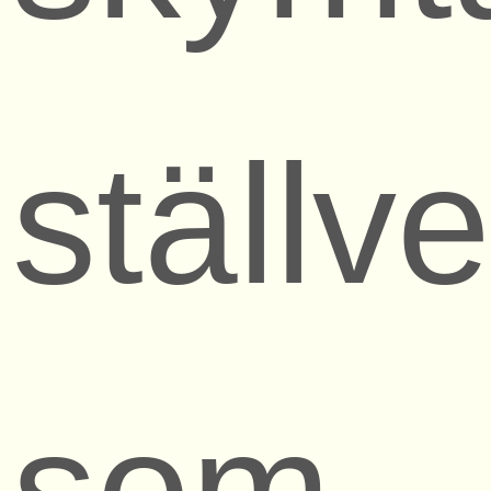
ställv
som