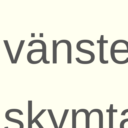
vänste
skymt