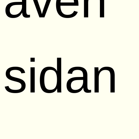
även
sidan