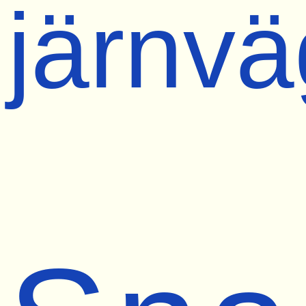
järnvä