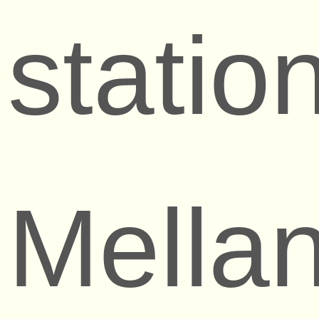
statio
Mella