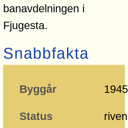
banavdelningen i
Fjugesta.
Snabbfakta
Byggår
194
Status
riven