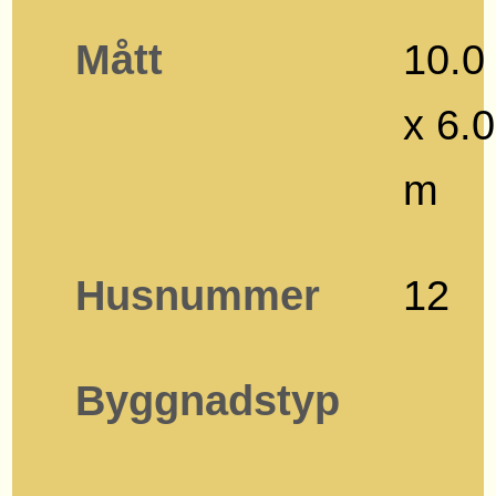
Mått
10.0
x 6.0
m
Husnummer
12
Byggnadstyp